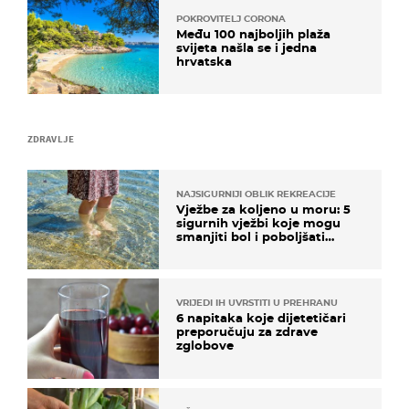
POKROVITELJ CORONA
Među 100 najboljih plaža
svijeta našla se i jedna
hrvatska
ZDRAVLJE
NAJSIGURNIJI OBLIK REKREACIJE
Vježbe za koljeno u moru: 5
sigurnih vježbi koje mogu
smanjiti bol i poboljšati
pokretljivost
VRIJEDI IH UVRSTITI U PREHRANU
6 napitaka koje dijetetičari
preporučuju za zdrave
zglobove