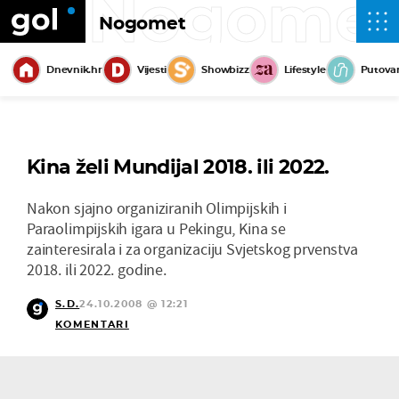
Nogome
Nogomet
Dnevnik.hr
Vijesti
Showbizz
Lifestyle
Putova
Kina želi Mundijal 2018. ili 2022.
Nakon sjajno organiziranih Olimpijskih i
Paraolimpijskih igara u Pekingu, Kina se
zainteresirala i za organizaciju Svjetskog prvenstva
2018. ili 2022. godine.
S.D.
24.10.2008 @ 12:21
KOMENTARI