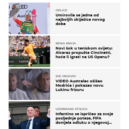
ODLAZI
Umirovila se jedna od
najboljih skijašica novog
doba
NEMA KRAJA
Novi šok u teniskom svijetu:
Alcaraz propušta Cincinatti,
hoće li igrati na US Openu?
SVE OBJAVIO
VIDEO Australac ošišao
Modrića i pokazao novu
Lukinu frizuru
UZDRMANA STOLICA
Infantino se ispričao za svoje
posljednje poteze, FIFA
donijela odluku o njegovoj
sudbini