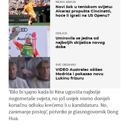
NEMA KRAJA
Novi šok u teniskom svijetu:
Alcaraz propušta Cincinatti,
hoće li igrati na US Openu?
ODLAZI
Umirovila se jedna od
najboljih skijašica novog
doba
SVE OBJAVIO
VIDEO Australac ošišao
Modrića i pokazao novu
Lukinu frizuru
'Bilo bi sjajno kada bi Kina ugostila najbolje
nogometaše svijeta, no još uvijek nismo donijeli
konačnu odluku krećemo li u kandidaturu. No,
zanimanje postoji', potvrdio je glasnogovornik Dong
Hua.