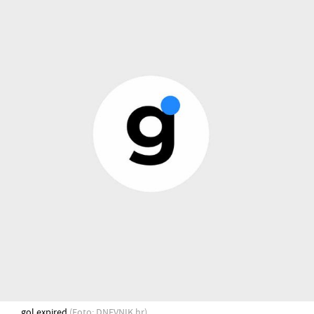
gol expired
(Foto: DNEVNIK.hr)