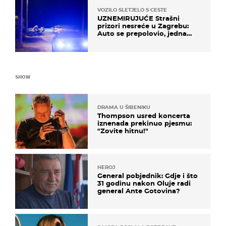
VOZILO SLETJELO S CESTE
UZNEMIRUJUĆE Strašni
prizori nesreće u Zagrebu:
Auto se prepolovio, jedna
osoba poginula
SHOW
DRAMA U ŠIBENIKU
Thompson usred koncerta
iznenada prekinuo pjesmu:
"Zovite hitnu!"
HEROJ
General pobjednik: Gdje i što
31 godinu nakon Oluje radi
general Ante Gotovina?