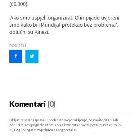
(60.000).
'Ako smo uspjeli organizirati Olimpijadu uvjereni
smo kako bi i Mundijal protekao bez problema',
odlučni su Kinezi.
PODIJELI
Komentari
(0)
Uključite se u raspravu – podijelite svoje mišljenje, postavite pitanja ili
ponudite svoj pogled na temu. Vaš komentar može potaknuti zanimljiv
dijalog i obogatiti zajednicu našeg portala.