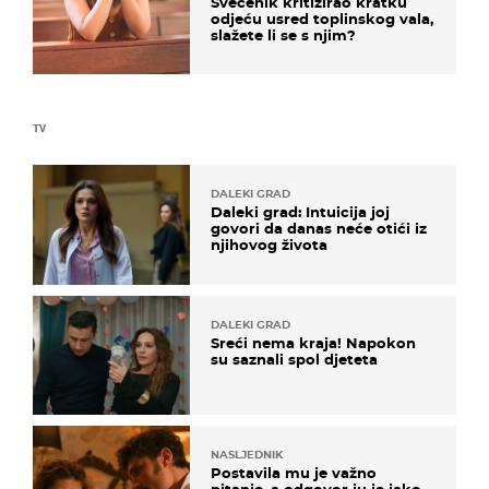
Svećenik kritizirao kratku
odjeću usred toplinskog vala,
slažete li se s njim?
TV
DALEKI GRAD
Daleki grad: Intuicija joj
govori da danas neće otići iz
njihovog života
DALEKI GRAD
Sreći nema kraja! Napokon
su saznali spol djeteta
NASLJEDNIK
Postavila mu je važno
pitanje, a odgovor ju je jako