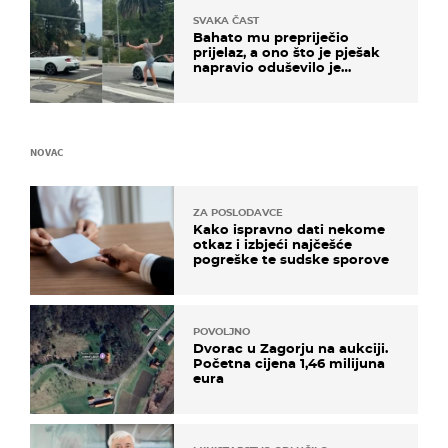
SVAKA ČAST
Bahato mu prepriječio
prijelaz, a ono što je pješak
napravio oduševilo je
društvene mreže
NOVAC
ZA POSLODAVCE
Kako ispravno dati nekome
otkaz i izbjeći najčešće
pogreške te sudske sporove
POVOLJNO
Dvorac u Zagorju na aukciji.
Početna cijena 1,46 milijuna
eura