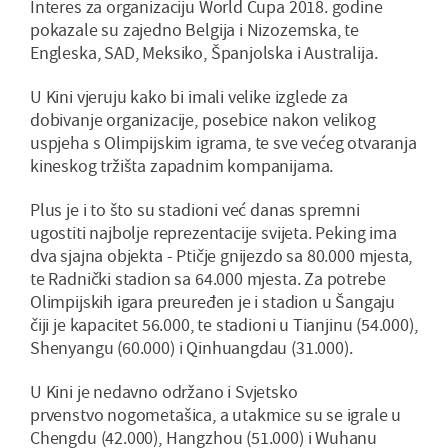
Interes za organizaciju World Cupa 2018. godine
pokazale su zajedno Belgija i Nizozemska, te
Engleska, SAD, Meksiko, Španjolska i Australija.
U Kini vjeruju kako bi imali velike izglede za
dobivanje organizacije, posebice nakon velikog
uspjeha s Olimpijskim igrama, te sve većeg otvaranja
kineskog tržišta zapadnim kompanijama.
Plus je i to što su stadioni već danas spremni
ugostiti najbolje reprezentacije svijeta. Peking ima
dva sjajna objekta - Ptičje gnijezdo sa 80.000 mjesta,
te Radnički stadion sa 64.000 mjesta. Za potrebe
Olimpijskih igara preuređen je i stadion u Šangaju
čiji je kapacitet 56.000, te stadioni u Tianjinu (54.000),
Shenyangu (60.000) i Qinhuangdau (31.000).
U Kini je nedavno održano i Svjetsko
prvenstvo nogometašica, a utakmice su se igrale u
Chengdu (42.000), Hangzhou (51.000) i Wuhanu