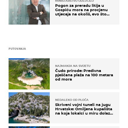
MINISTARSTVO ODLUČILO
Pogon za preradu litija u
Gospiću mora na procjenu
utjecaja na okoliš, evo što
kaže ulagač
PUTOVANJA
NAJMANJA NA SVIJETU
Čudo prirode: Predivna
pješčana plaža na 100 metara
od mora
NEDALEKO OD PLOČA
Skriveni vojni tuneli na jugu
Hrvatske: Omiljena kupališta
na koja lokalci u miru dolaze
roniti i skakati u more