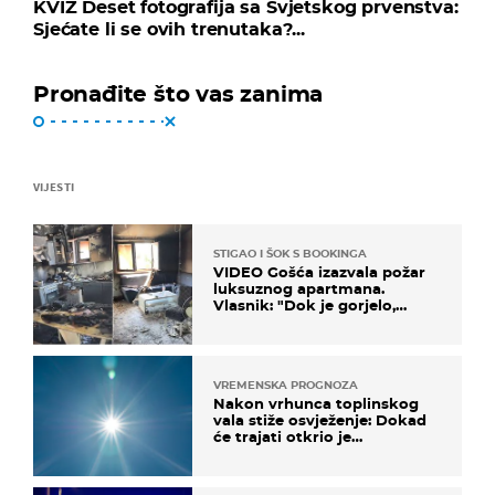
KVIZ Deset fotografija sa Svjetskog prvenstva:
Sjećate li se ovih trenutaka?...
Pronađite što vas zanima
VIJESTI
STIGAO I ŠOK S BOOKINGA
VIDEO Gošća izazvala požar
luksuznog apartmana.
Vlasnik: "Dok je gorjelo,
smijali su se, pili i pokazivali
mi srednji prst"
VREMENSKA PROGNOZA
Nakon vrhunca toplinskog
vala stiže osvježenje: Dokad
će trajati otkrio je
meteorolog