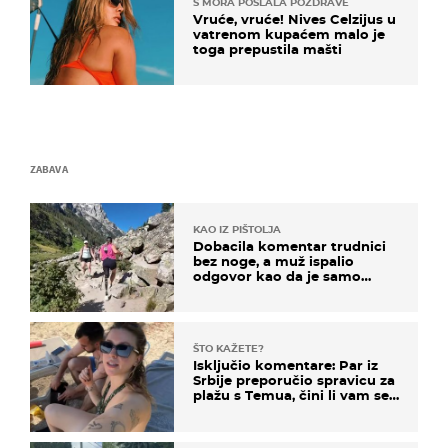
S MORA POSLALA POZDRAVE
Vruće, vruće! Nives Celzijus u
vatrenom kupaćem malo je
toga prepustila mašti
ZABAVA
KAO IZ PIŠTOLJA
Dobacila komentar trudnici
bez noge, a muž ispalio
odgovor kao da je samo
čekao…
ŠTO KAŽETE?
Isključio komentare: Par iz
Srbije preporučio spravicu za
plažu s Temua, čini li vam se
ovo sigurnim?