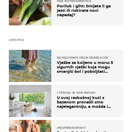
PIŠE NUTRICIONISTICA
Poriluk i giht: Smijete li ga
jesti ili riskirate novi
napadaj?
LIFESTYLE
NAJSIGURNIJI OBLIK REKREACIJE
Vježbe za koljeno u moru: 5
sigurnih vježbi koje mogu
smanjiti bol i poboljšati
pokretljivost
I TERASA JE SAN SNOVA!
U ovoj raskošnoj kući s
bazenom pronašli smo
najelegantniju, a možda i
najljepšu bijelu kuhinju
(NE)PRIMJERENA?