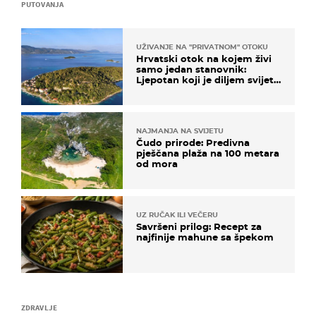
PUTOVANJA
UŽIVANJE NA "PRIVATNOM" OTOKU
Hrvatski otok na kojem živi
samo jedan stanovnik:
Ljepotan koji je diljem svijeta
poznat po svojem "bijelom
zlatu"
NAJMANJA NA SVIJETU
Čudo prirode: Predivna
pješčana plaža na 100 metara
od mora
UZ RUČAK ILI VEČERU
Savršeni prilog: Recept za
najfinije mahune sa špekom
ZDRAVLJE