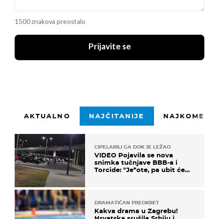
1500 znakova preostalo
Prijavite se
AKTUALNO
NAJČITANIJE
NAJKOMENTI
CIPELARILI GA DOK JE LEŽAO
VIDEO Pojavila se nova
snimka tučnjave BBB-a i
Torcide: "Je*ote, pa ubit će
ga!"
DRAMATIČAN PREOKRET
Kakva drama u Zagrebu!
Hrvatska srušila Srbiju i