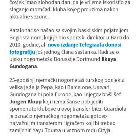
čovjek imao slobodan dan, pa je vrijeme iskoristio za
slaganje momčadi kluba kojeg preuzima nakon
aktualne sezone.
Katalonac se našao sa svojim baskijskim prijateljem
Begiristainom, koji je bio sportski direktor u Barci do
2010. godine, ali
novo izdanje Telegraafa donosi
fotografiju
još jednog člana sastanka. Radi se o
ujaku nogometaša Borussije Dortmund
Ilkaya
Gundogana
.
25-godišnji njemački nogometaš turskog porijekla
velika je želja Pepa, kao i Barcelone. Ustvari,
Gundogana bi pola Europe, kao i njegov bivši šef
Jurgen Klopp
koji nema šanse pobijediti
spomenute klubove u ovoj transfer bitci. Guardiola
je označio njemačkog nogometaša gotovo
najvažnijim transferom i igračem koji bi trebao
zamijeniti Yayu Tourea u veznom redu Cityja.