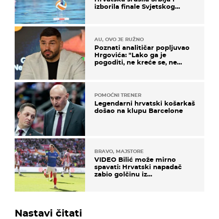
izborila finale Svjetskog
prvenstva
AU, OVO JE RUŽNO
Poznati analitičar popljuvao
Hrgovića: "Lako ga je
pogoditi, ne kreće se, ne
koristi noge..."
POMOĆNI TRENER
Legendarni hrvatski košarkaš
došao na klupu Barcelone
BRAVO, MAJSTORE
VIDEO Bilić može mirno
spavati: Hrvatski napadač
zabio golčinu iz
dalekometnog voleja, ali je
ispao iz Carabao Cupa
Nastavi čitati