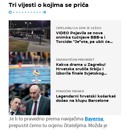
Tri vijesti o kojima se priča
CIPELARILI GA DOK JE LEŽAO
VIDEO Pojavila se nova
snimka tučnjave BBB-a i
Torcide: "Je*ote, pa ubit će
ga!"
DRAMATIČAN PREOKRET
Kakva drama u Zagrebu!
Hrvatska srušila Srbiju i
izborila finale Svjetskog
prvenstva
POMOĆNI TRENER
Legendarni hrvatski košarkaš
došao na klupu Barcelone
Je li to pravedno prema navijačima
Bayerna
,
prepustit ćemo tu ocjenu čitateljima. Možda je