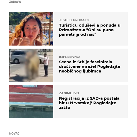
ZABAVA
JESTE LI PROBALI?
Turisticu oduševila ponuda u
Primoštenu: "Oni su puno
pametniji od nas"
IMPRESIVNO!
Scena iz Srbije fascinirala
društvene mreže! Pogledajte
neobičnog ljubimca
ZANIMLJIVO
Registracija iz SAD-a postala
hit u Hrvatskoj! Pogledajte
zašto
NOVAC