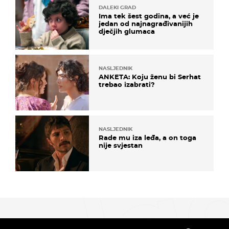
DALEKI GRAD
Ima tek šest godina, a već je
jedan od najnagrađivanijih
dječjih glumaca
NASLJEDNIK
ANKETA: Koju ženu bi Serhat
trebao izabrati?
NASLJEDNIK
Rade mu iza leđa, a on toga
nije svjestan