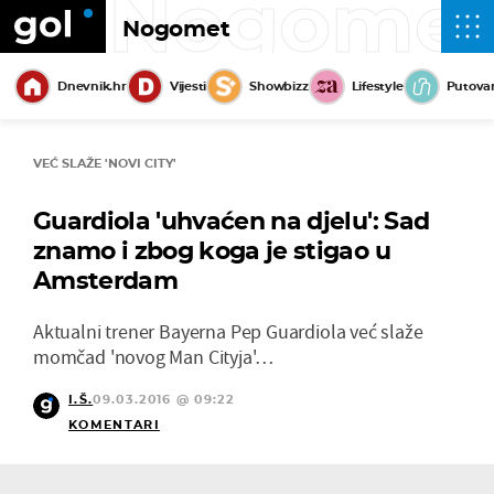
Nogome
Nogomet
Dnevnik.hr
Vijesti
Showbizz
Lifestyle
Putova
VEĆ SLAŽE 'NOVI CITY'
Guardiola 'uhvaćen na djelu': Sad
znamo i zbog koga je stigao u
Amsterdam
Aktualni trener Bayerna Pep Guardiola već slaže
momčad 'novog Man Cityja'…
I.Š.
09.03.2016 @ 09:22
KOMENTARI