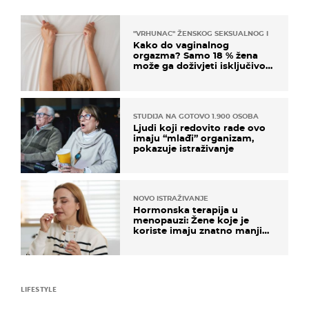
"VRHUNAC" ŽENSKOG SEKSUALNOG ISKUSTVA
Kako do vaginalnog
orgazma? Samo 18 % žena
može ga doživjeti isključivo
na ovaj način
STUDIJA NA GOTOVO 1.900 OSOBA
Ljudi koji redovito rade ovo
imaju “mlađi” organizam,
pokazuje istraživanje
NOVO ISTRAŽIVANJE
Hormonska terapija u
menopauzi: Žene koje je
koriste imaju znatno manji
rizik od ovoga
LIFESTYLE