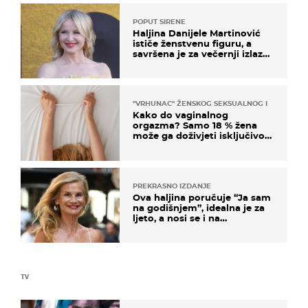
POPUT SIRENE
Haljina Danijele Martinović
ističe ženstvenu figuru, a
savršena je za večernji izlazak
na moru
"VRHUNAC" ŽENSKOG SEKSUALNOG ISKUSTVA
Kako do vaginalnog
orgazma? Samo 18 % žena
može ga doživjeti isključivo
na ovaj način
PREKRASNO IZDANJE
Ova haljina poručuje “Ja sam
na godišnjem”, idealna je za
ljeto, a nosi se i na
zagrebačkoj špici
TV