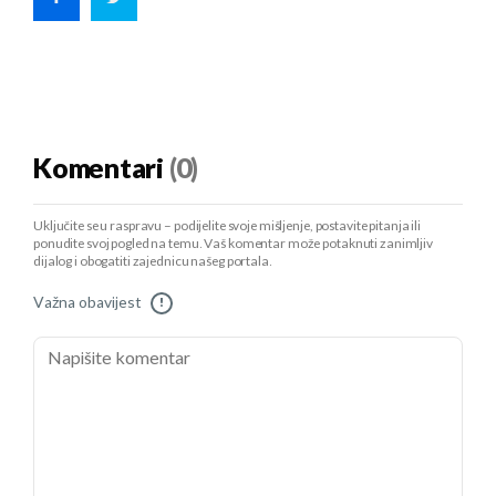
Komentari
(0)
Uključite se u raspravu – podijelite svoje mišljenje, postavite pitanja ili
ponudite svoj pogled na temu. Vaš komentar može potaknuti zanimljiv
dijalog i obogatiti zajednicu našeg portala.
Važna obavijest
!