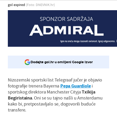
gol expired
(Foto: DNEVNIK.hr)
Dodajte gol.hr u omiljeni Google izvor
Nizozemski sportski list Telegraaf jučer je objavio
fotografije trenera Bayerna
Pepa Guardiole
i
sportskog direktora Manchester Cityja
Txikija
Begiristaina
. Oni se su tajno našli u Amsterdamu
kako bi, pretpostavljalo se, dogovorili buduće
transfere.