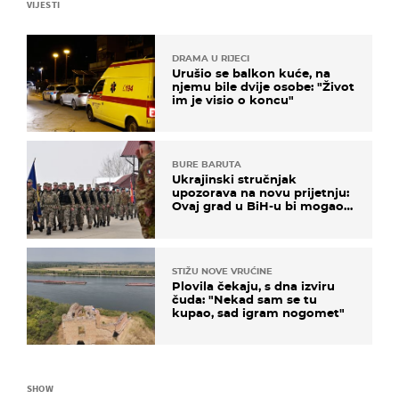
VIJESTI
DRAMA U RIJECI
Urušio se balkon kuće, na
njemu bile dvije osobe: "Život
im je visio o koncu"
BURE BARUTA
Ukrajinski stručnjak
upozorava na novu prijetnju:
Ovaj grad u BiH-u bi mogao
biti žarište
STIŽU NOVE VRUĆINE
Plovila čekaju, s dna izviru
čuda: "Nekad sam se tu
kupao, sad igram nogomet"
SHOW