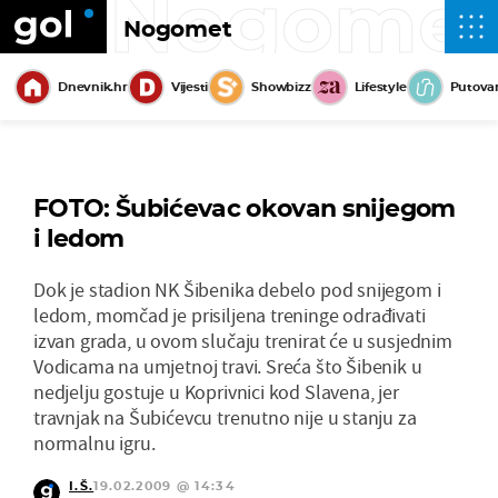
Nogome
Nogomet
Dnevnik.hr
Vijesti
Showbizz
Lifestyle
Putova
FOTO: Šubićevac okovan snijegom
i ledom
Dok je stadion NK Šibenika debelo pod snijegom i
ledom, momčad je prisiljena treninge odrađivati
izvan grada, u ovom slučaju trenirat će u susjednim
Vodicama na umjetnoj travi. Sreća što Šibenik u
nedjelju gostuje u Koprivnici kod Slavena, jer
travnjak na Šubićevcu trenutno nije u stanju za
normalnu igru.
I.Š.
19.02.2009 @ 14:34