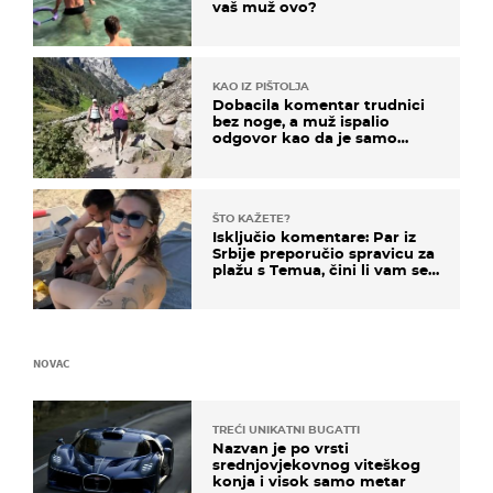
vaš muž ovo?
KAO IZ PIŠTOLJA
Dobacila komentar trudnici
bez noge, a muž ispalio
odgovor kao da je samo
čekao…
ŠTO KAŽETE?
Isključio komentare: Par iz
Srbije preporučio spravicu za
plažu s Temua, čini li vam se
ovo sigurnim?
NOVAC
TREĆI UNIKATNI BUGATTI
Nazvan je po vrsti
srednjovjekovnog viteškog
konja i visok samo metar