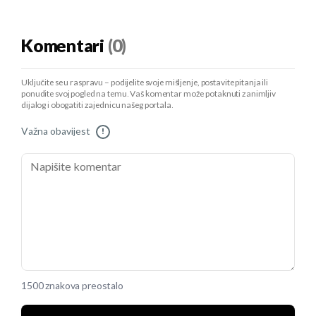
Komentari
(0)
Uključite se u raspravu – podijelite svoje mišljenje, postavite pitanja ili
ponudite svoj pogled na temu. Vaš komentar može potaknuti zanimljiv
dijalog i obogatiti zajednicu našeg portala.
Važna obavijest
!
1500 znakova preostalo