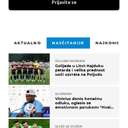
Prijavite se
AKTUALNO
NAJČITANIJE
NAJKOMENTI
ŽALGIRIS RAZBIJEN
Golijada u Litvi: Hajduku
petarda i velika prednost
uoči uzvrata na Poljudu
SLUŽBENO
Vinicius donio konačnu
odluku, oglasio se
emotivnom porukom: "Hvala
vam svima"
SLAŽE SE STOŽER