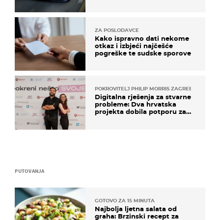
ZA POSLODAVCE
Kako ispravno dati nekome
otkaz i izbjeći najčešće
pogreške te sudske sporove
POKROVITELJ PHILIP MORRIS ZAGREB
Digitalna rješenja za stvarne
probleme: Dva hrvatska
projekta dobila potporu za
razvoj
PUTOVANJA
GOTOVO ZA 15 MINUTA
Najbolja ljetna salata od
graha: Brzinski recept za