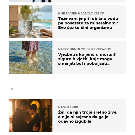
NIJE UVIJEK NAJBOLJI IZBOR
Teže vam je piti običnu vodu
pa posežete za mineralnom?
Evo što to čini organizmu
NAJSIGURNIJI OBLIK REKREACIJE
Vježbe za koljeno u moru: 5
sigurnih vježbi koje mogu
smanjiti bol i poboljšati
pokretljivost
TV
NASLJEDNIK
Želi da njih troje sretno žive,
a nije ni svjesna da ga je
odavno izgubila