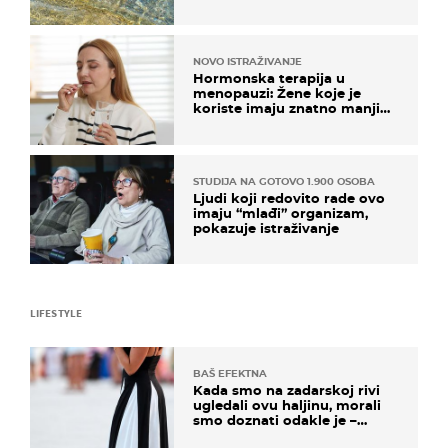
pokretljivost
NOVO ISTRAŽIVANJE
Hormonska terapija u
menopauzi: Žene koje je
koriste imaju znatno manji
rizik od ovoga
STUDIJA NA GOTOVO 1.900 OSOBA
Ljudi koji redovito rade ovo
imaju “mlađi” organizam,
pokazuje istraživanje
LIFESTYLE
BAŠ EFEKTNA
Kada smo na zadarskoj rivi
ugledali ovu haljinu, morali
smo doznati odakle je –
košta samo 18 eura