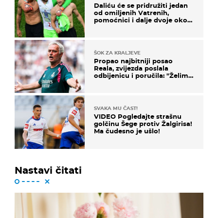
Daliću će se pridružiti jedan
od omiljenih Vatrenih,
pomoćnici i dalje dvoje oko
ponude
ŠOK ZA KRALJEVE
Propao najbitniji posao
Reala, zvijezda poslala
odbijenicu i poručila: "Želim
u Barcelonu"
SVAKA MU ČAST!
VIDEO Pogledajte strašnu
golčinu Šege protiv Žalgirisa!
Ma čudesno je ušlo!
Nastavi čitati