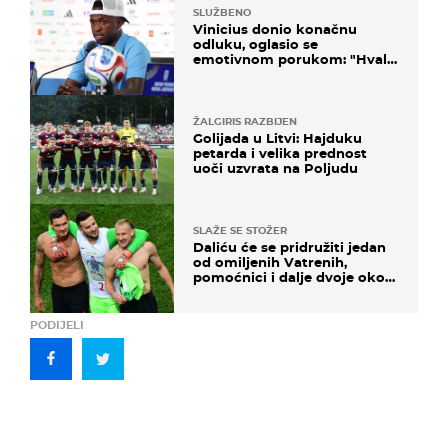
SLUŽBENO
Vinicius donio konačnu
odluku, oglasio se
emotivnom porukom: "Hvala
vam svima"
ŽALGIRIS RAZBIJEN
Golijada u Litvi: Hajduku
petarda i velika prednost
uoči uzvrata na Poljudu
SLAŽE SE STOŽER
Daliću će se pridružiti jedan
od omiljenih Vatrenih,
pomoćnici i dalje dvoje oko
ponude
PODIJELI