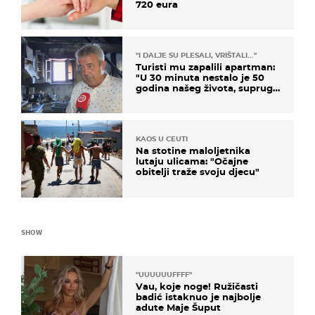
720 eura
"I DALJE SU PLESALI, VRIŠTALI..."
Turisti mu zapalili apartman:
"U 30 minuta nestalo je 50
godina našeg života, supruga
i ja ne možemo oka sklopiti"
KAOS U CEUTI
Na stotine maloljetnika
lutaju ulicama: "Očajne
obitelji traže svoju djecu"
SHOW
"UUUUUUFFFF"
Vau, koje noge! Ružičasti
badić istaknuo je najbolje
adute Maje Šuput