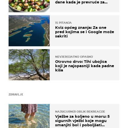
dane kada je prevruće za
kuhanje
15 PITANJA
Kviz općeg znanja: Za one
pred kojima se i Google može
sakriti
NEVJEROJATNO OPASNO
Otrovno drvo: Tihi ubojica
koji je najopasniji kada padne
kiša
ZDRAVLJE
NAJSIGURNIJI OBLIK REKREACIJE
Vježbe za koljeno u moru: 5
sigurnih vježbi koje mogu
smanjiti bol i poboljšati