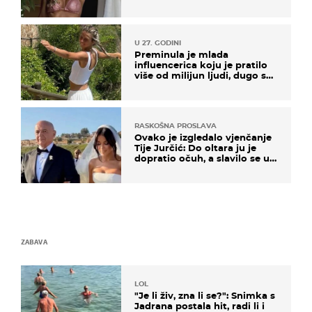
U 27. GODINI
Preminula je mlada
influencerica koju je pratilo
više od milijun ljudi, dugo se
borila s opakom bolesti
RASKOŠNA PROSLAVA
Ovako je izgledalo vjenčanje
Tije Jurčić: Do oltara ju je
dopratio očuh, a slavilo se uz
Olivera i Rozgu
ZABAVA
LOL
"Je li živ, zna li se?": Snimka s
Jadrana postala hit, radi li i