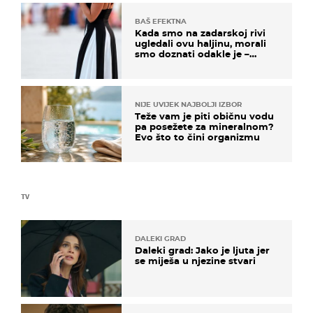
BAŠ EFEKTNA
Kada smo na zadarskoj rivi
ugledali ovu haljinu, morali
smo doznati odakle je –
košta samo 18 eura
NIJE UVIJEK NAJBOLJI IZBOR
Teže vam je piti običnu vodu
pa posežete za mineralnom?
Evo što to čini organizmu
TV
DALEKI GRAD
Daleki grad: Jako je ljuta jer
se miješa u njezine stvari