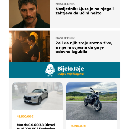
NASLJEDNIK
Nasljednik: Ljuta je na njega i
zahtjeva da učini nešto
NASLJEDNIK
Želi da njih troje sretno žive,
a nije ni svjesna da ga je
odavno izgubila
43.500,00 €
Mazda CX-60 3.3 Diesel
9.290,00 €