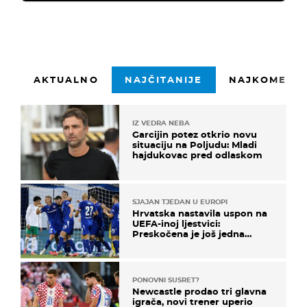
AKTUALNO
NAJČITANIJE
NAJKOMENTI
IZ VEDRA NEBA
Garcijin potez otkrio novu
situaciju na Poljudu: Mladi
hajdukovac pred odlaskom
SJAJAN TJEDAN U EUROPI
Hrvatska nastavila uspon na
UEFA-inoj ljestvici:
Preskočena je još jedna
država
PONOVNI SUSRET?
Newcastle prodao tri glavna
igrača, novi trener uperio