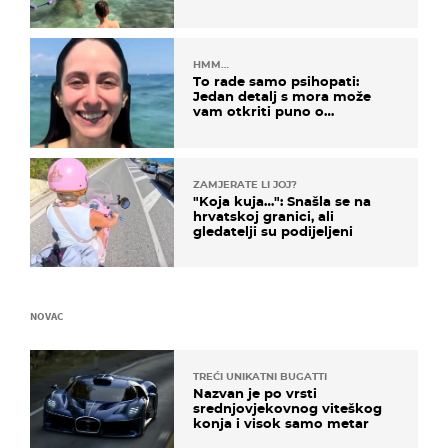
HMM…
To rade samo psihopati:
Jedan detalj s mora može
vam otkriti puno o
prijateljima
ZAMJERATE LI JOJ?
"Koja kuja…": Snašla se na
hrvatskoj granici, ali
gledatelji su podijeljeni
NOVAC
TREĆI UNIKATNI BUGATTI
Nazvan je po vrsti
srednjovjekovnog viteškog
konja i visok samo metar