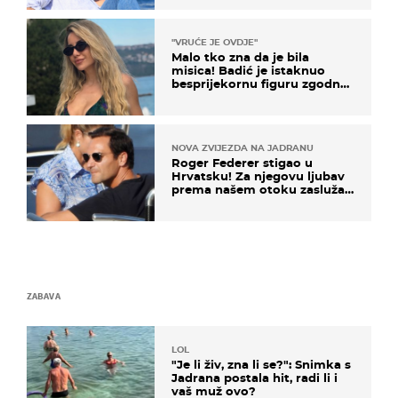
"VRUĆE JE OVDJE"
Malo tko zna da je bila
misica! Badić je istaknuo
besprijekornu figuru zgodne
voditeljice
NOVA ZVIJEZDA NA JADRANU
Roger Federer stigao u
Hrvatsku! Za njegovu ljubav
prema našem otoku zaslužan
je jedan poznati Hrvat
ZABAVA
LOL
"Je li živ, zna li se?": Snimka s
Jadrana postala hit, radi li i
vaš muž ovo?