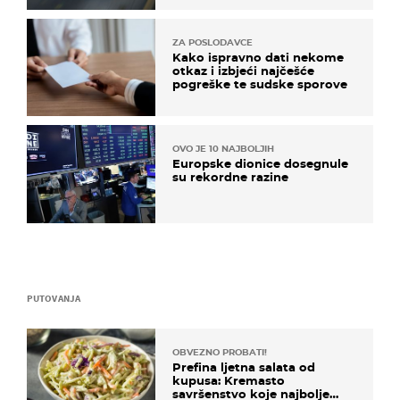
ZA POSLODAVCE
Kako ispravno dati nekome
otkaz i izbjeći najčešće
pogreške te sudske sporove
OVO JE 10 NAJBOLJIH
Europske dionice dosegnule
su rekordne razine
PUTOVANJA
OBVEZNO PROBATI!
Prefina ljetna salata od
kupusa: Kremasto
savršenstvo koje najbolje