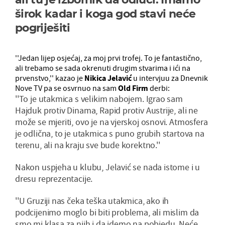
širok kadar i koga god stavi neće
pogriješiti
''Jedan lijep osjećaj, za moj prvi trofej. To je fantastično,
ali trebamo se sada okrenuti drugim stvarima i ići na
prvenstvo,'' kazao je
Nikica Jelavić
u intervjuu za Dnevnik
Nove TV pa se osvrnuo na sam
Old Firm
derbi:
''To je utakmica s velikim nabojem. Igrao sam
Hajduk protiv Dinama, Rapid protiv Austrije, ali ne
može se mjeriti, ovo je na vjerskoj osnovi. Atmosfera
je odlična, to je utakmica s puno grubih startova na
terenu, ali na kraju sve bude korektno.''
Nakon uspjeha u klubu, Jelavić se nada istome i u
dresu reprezentacije.
''U Gruziji nas čeka teška utakmica, ako ih
podcijenimo moglo bi biti problema, ali mislim da
smo mi klasa za njih i da idemo na pobjedu. Neće