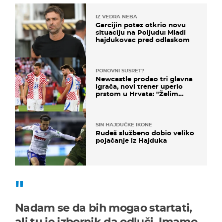
IZ VEDRA NEBA
Garcijin potez otkrio novu
situaciju na Poljudu: Mladi
hajdukovac pred odlaskom
PONOVNI SUSRET?
Newcastle prodao tri glavna
igrača, novi trener uperio
prstom u Hrvata: "Želim
njega!"
SIN HAJDUČKE IKONE
Rudeš službeno dobio veliko
pojačanje iz Hajduka
Nadam se da bih mogao startati,
ali tu je izbornik da odluči. Imamo