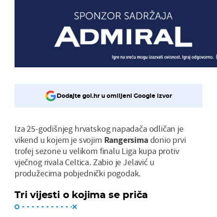
Dodajte gol.hr u omiljeni Google izvor
Iza 25-godišnjeg hrvatskog napadača odličan je
vikend u kojem je svojim
Rangersima
donio prvi
trofej sezone u velikom finalu Liga kupa protiv
vječnog rivala Celtica. Zabio je Jelavić u
produžecima pobjednički pogodak.
Tri vijesti o kojima se priča