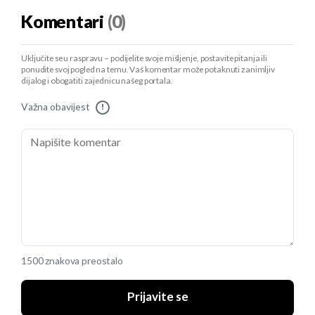
Komentari
(0)
Uključite se u raspravu – podijelite svoje mišljenje, postavite pitanja ili
ponudite svoj pogled na temu. Vaš komentar može potaknuti zanimljiv
dijalog i obogatiti zajednicu našeg portala.
Važna obavijest
!
1500 znakova preostalo
Prijavite se