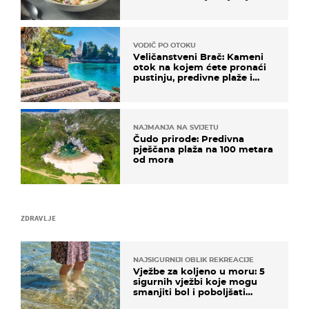
paše uz pečeno meso
VODIČ PO OTOKU
Veličanstveni Brač: Kameni
otok na kojem ćete pronaći
pustinju, predivne plaže i
uzbudljivu hranu
NAJMANJA NA SVIJETU
Čudo prirode: Predivna
pješčana plaža na 100 metara
od mora
ZDRAVLJE
NAJSIGURNIJI OBLIK REKREACIJE
Vježbe za koljeno u moru: 5
sigurnih vježbi koje mogu
smanjiti bol i poboljšati
pokretljivost