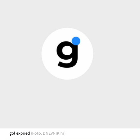
gol expired
(Foto: DNEVNIK.hr)