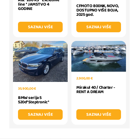
Aut* 200 KS * Exclusive
line * JAMSTVO 4
CFMOTO 800NK, NOVO,
GODINE
DOSTUPNO VIŠE BOJA,
2025 god.
SAZNAJ VIŠE
SAZNAJ VIŠE
2.900,00 €
Mirakul 40 / Charter -
35.900,00 €
RENT A DREAM
BMW serija 5
520d*Steptronic*
SAZNAJ VIŠE
SAZNAJ VIŠE