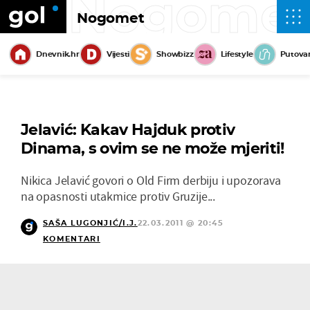
Nogome
Nogomet
Dnevnik.hr
Vijesti
Showbizz
Lifestyle
Putova
Jelavić: Kakav Hajduk protiv
Dinama, s ovim se ne može mjeriti!
Nikica Jelavić govori o Old Firm derbiju i upozorava
na opasnosti utakmice protiv Gruzije...
SAŠA LUGONJIĆ/I.J.
22.03.2011 @ 20:45
KOMENTARI