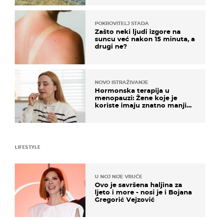
POKROVITELJ STADA
Zašto neki ljudi izgore na
suncu već nakon 15 minuta, a
drugi ne?
NOVO ISTRAŽIVANJE
Hormonska terapija u
menopauzi: Žene koje je
koriste imaju znatno manji
rizik od ovoga
LIFESTYLE
U NOJ NIJE VRUĆE
Ovo je savršena haljina za
ljeto i more - nosi je i Bojana
Gregorić Vejzović