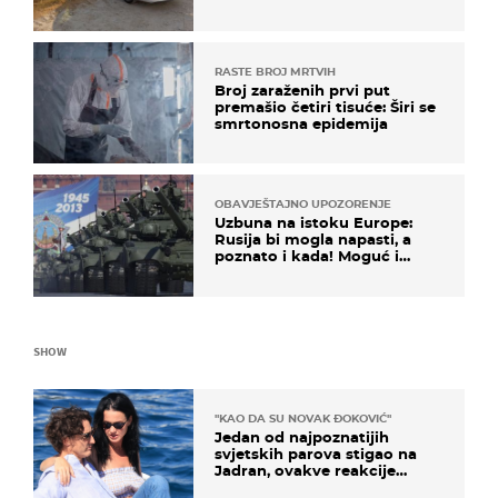
RASTE BROJ MRTVIH
Broj zaraženih prvi put
premašio četiri tisuće: Širi se
smrtonosna epidemija
OBAVJEŠTAJNO UPOZORENJE
Uzbuna na istoku Europe:
Rusija bi mogla napasti, a
poznato i kada! Moguć i
kopneni upad u članicu
NATO-a
SHOW
"KAO DA SU NOVAK ĐOKOVIĆ"
Jedan od najpoznatijih
svjetskih parova stigao na
Jadran, ovakve reakcije
vjerojatno nisu očekivali