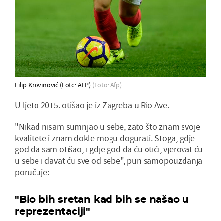
Filip Krovinović (Foto: AFP)
(Foto: Afp)
U ljeto 2015. otišao je iz Zagreba u Rio Ave.
"Nikad nisam sumnjao u sebe, zato što znam svoje
kvalitete i znam dokle mogu dogurati. Stoga, gdje
god da sam otišao, i gdje god da ću otići, vjerovat ću
u sebe i davat ću sve od sebe", pun samopouzdanja
poručuje:
"Bio bih sretan kad bih se našao u
reprezentaciji"