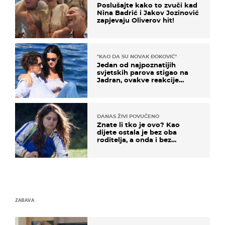
Poslušajte kako to zvuči kad
Nina Badrić i Jakov Jozinović
zapjevaju Oliverov hit!
"KAO DA SU NOVAK ĐOKOVIĆ"
Jedan od najpoznatijih
svjetskih parova stigao na
Jadran, ovakve reakcije
vjerojatno nisu očekivali
DANAS ŽIVI POVUČENO
Znate li tko je ovo? Kao
dijete ostala je bez oba
roditelja, a onda i bez
milijuna koje je trebala
naslijediti
ZABAVA