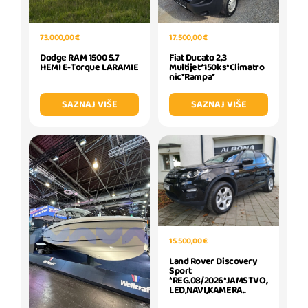
73.000,00 €
17.500,00 €
Dodge RAM 1500 5.7
Fiat Ducato 2,3
HEMI E-Torque LARAMIE
Multijet*150ks*Climatro
nic*Rampa*
SAZNAJ VIŠE
SAZNAJ VIŠE
15.500,00 €
Land Rover Discovery
Sport
*REG.08/2026*JAMSTVO,
LED,NAVI,KAMERA..