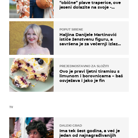
“obične” plave traperice, ove
jeseni dolazite na svoje -
izdvajamo 15 hit modela
POPUT SIRENE
Haljina Danijele Martinović
ističe ženstvenu figuru, a
savršena je za večernji izlazak
na moru
PREJEDNOSTAVNO ZA SLOŽITI
Ovo je pravi ljetni tiramisu s
limunom i borovnicama – baš
osvježava i jako je fin
TV
DALEKI GRAD
Ima tek šest godina, a već je
jedan od najnagrađivanijih