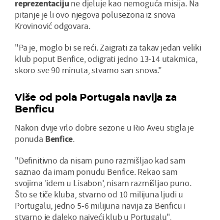
reprezentaciju
ne djeluje kao nemoguća misija. Na
pitanje je li ovo njegova polusezona iz snova
Krovinović odgovara.
"Pa je, moglo bi se reći. Zaigrati za takav jedan veliki
klub poput Benfice, odigrati jedno 13-14 utakmica,
skoro sve 90 minuta, stvarno san snova."
Više od pola Portugala navija za
Benficu
Nakon dvije vrlo dobre sezone u Rio Aveu stigla je
ponuda
Benfice
.
"Definitivno da nisam puno razmišljao kad sam
saznao da imam ponudu Benfice. Rekao sam
svojima 'idem u Lisabon', nisam razmišljao puno.
Što se tiče kluba, stvarno od 10 milijuna ljudi u
Portugalu, jedno 5-6 milijuna navija za Benficu i
stvarno je daleko najveći klub u Portugalu",