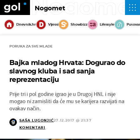
Nogome
Nogomet
Dnevnik.hr
Vijesti
Showbizz
Lifestyle
Putova
PORUKA ZA SVE MLADE
Bajka mladog Hrvata: Dogurao do
slavnog kluba i sad sanja
reprezentaciju
Prije tri i pol godine igrao je u Drugoj HNL i nije
mogao ni zamisliti da će mu se karijera razvijati na
ovakav način.
SAŠA LUGONJIĆ
27.12.2017 @ 21:37
KOMENTARI