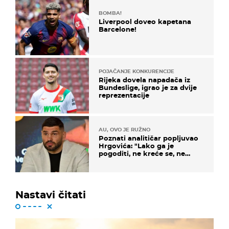
BOMBA!
Liverpool doveo kapetana
Barcelone!
POJAČANJE KONKURENCIJE
Rijeka dovela napadača iz
Bundeslige, igrao je za dvije
reprezentacije
AU, OVO JE RUŽNO
Poznati analitičar popljuvao
Hrgovića: "Lako ga je
pogoditi, ne kreće se, ne
koristi noge..."
Nastavi čitati