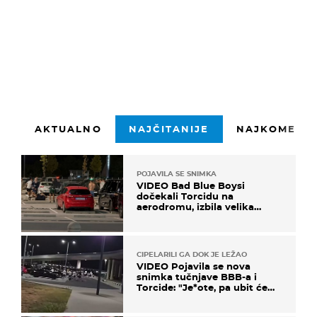
AKTUALNO
NAJČITANIJE
NAJKOMENTI
POJAVILA SE SNIMKA
VIDEO Bad Blue Boysi
dočekali Torcidu na
aerodromu, izbila velika
masovna tučnjava
CIPELARILI GA DOK JE LEŽAO
VIDEO Pojavila se nova
snimka tučnjave BBB-a i
Torcide: "Je*ote, pa ubit će
ga!"