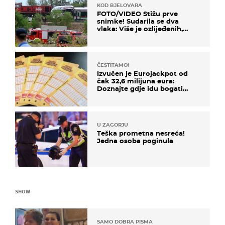
KOD BJELOVARA
FOTO/VIDEO Stižu prve
snimke! Sudarila se dva
vlaka: Više je ozlijeđenih,
hitne službe na terenu
ČESTITAMO!
Izvučen je Eurojackpot od
čak 32,6 milijuna eura:
Doznajte gdje idu bogati
dobitci u Hrvatskoj
U ZAGORJU
Teška prometna nesreća!
Jedna osoba poginula
SHOW
SAMO DOBRA PISMA