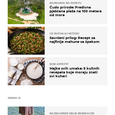
NAJMANJA NA SVIJETU
Čudo prirode: Predivna
pješčana plaža na 100 metara
od mora
UZ RUČAK ILI VEČERU
Savršeni prilog: Recept za
najfinije mahune sa špekom
BON APPETIT!
Majke svih umaka: 5 kultnih
recepata koje moraju znati
svi kuhari
ZDRAVLJE
NAJSIGURNIJI OBLIK REKREACIJE