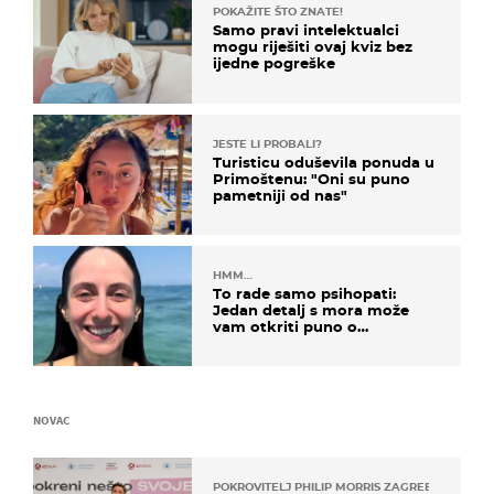
POKAŽITE ŠTO ZNATE!
Samo pravi intelektualci
mogu riješiti ovaj kviz bez
ijedne pogreške
JESTE LI PROBALI?
Turisticu oduševila ponuda u
Primoštenu: "Oni su puno
pametniji od nas"
HMM…
To rade samo psihopati:
Jedan detalj s mora može
vam otkriti puno o
prijateljima
NOVAC
POKROVITELJ PHILIP MORRIS ZAGREB