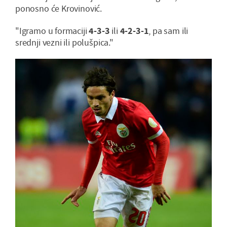
ponosno će Krovinović.
"Igramo u formaciji
4-3-3
ili
4-2-3-1
, pa sam ili
srednji vezni ili polušpica."