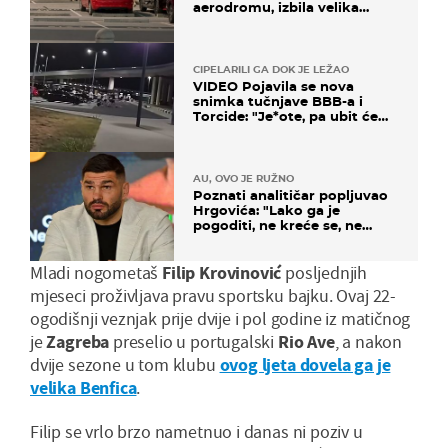
aerodromu, izbila velika
masovna tučnjava
CIPELARILI GA DOK JE LEŽAO
VIDEO Pojavila se nova
snimka tučnjave BBB-a i
Torcide: "Je*ote, pa ubit će
ga!"
AU, OVO JE RUŽNO
Poznati analitičar popljuvao
Hrgovića: "Lako ga je
pogoditi, ne kreće se, ne
koristi noge..."
Mladi nogometaš
Filip Krovinović
posljednjih
mjeseci proživljava pravu sportsku bajku. Ovaj 22-
ogodišnji veznjak prije dvije i pol godine iz matičnog
je
Zagreba
preselio u portugalski
Rio Ave
, a nakon
dvije sezone u tom klubu
ovog ljeta dovela ga je
velika Benfica
.
Filip se vrlo brzo nametnuo i danas ni poziv u