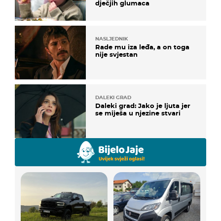
dječjih glumaca
NASLJEDNIK
Rade mu iza leđa, a on toga
nije svjestan
DALEKI GRAD
Daleki grad: Jako je ljuta jer
se miješa u njezine stvari