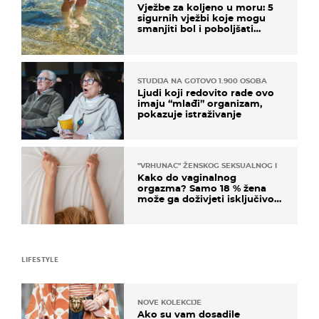
Vježbe za koljeno u moru: 5
sigurnih vježbi koje mogu
smanjiti bol i poboljšati
pokretljivost
STUDIJA NA GOTOVO 1.900 OSOBA
Ljudi koji redovito rade ovo
imaju “mlađi” organizam,
pokazuje istraživanje
"VRHUNAC" ŽENSKOG SEKSUALNOG ISKUSTVA
Kako do vaginalnog
orgazma? Samo 18 % žena
može ga doživjeti isključivo
na ovaj način
LIFESTYLE
NOVE KOLEKCIJE
Ako su vam dosadile