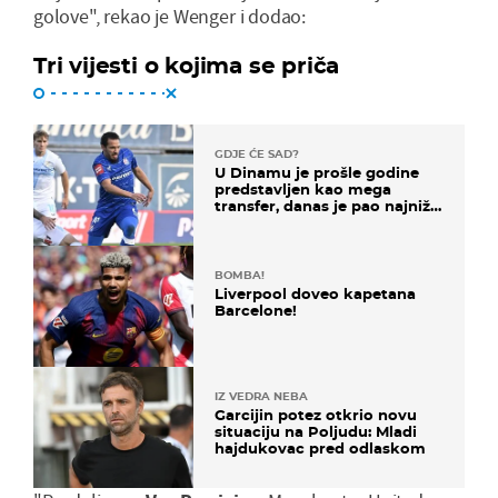
golove", rekao je Wenger i dodao:
Tri vijesti o kojima se priča
GDJE ĆE SAD?
U Dinamu je prošle godine
predstavljen kao mega
transfer, danas je pao najniže
u karijeri
BOMBA!
Liverpool doveo kapetana
Barcelone!
IZ VEDRA NEBA
Garcijin potez otkrio novu
situaciju na Poljudu: Mladi
hajdukovac pred odlaskom