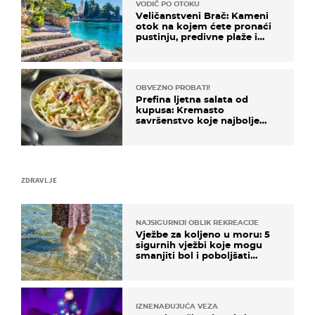
VODIČ PO OTOKU
Veličanstveni Brač: Kameni
otok na kojem ćete pronaći
pustinju, predivne plaže i
uzbudljivu hranu
OBVEZNO PROBATI!
Prefina ljetna salata od
kupusa: Kremasto
savršenstvo koje najbolje
paše uz pečeno meso
ZDRAVLJE
NAJSIGURNIJI OBLIK REKREACIJE
Vježbe za koljeno u moru: 5
sigurnih vježbi koje mogu
smanjiti bol i poboljšati
pokretljivost
IZNENAĐUJUĆA VEZA