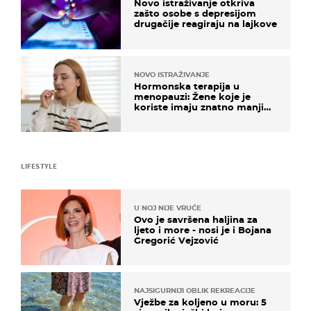
Novo istraživanje otkriva
zašto osobe s depresijom
drugačije reagiraju na lajkove
NOVO ISTRAŽIVANJE
Hormonska terapija u
menopauzi: Žene koje je
koriste imaju znatno manji
rizik od ovoga
LIFESTYLE
U NOJ NIJE VRUĆE
Ovo je savršena haljina za
ljeto i more - nosi je i Bojana
Gregorić Vejzović
NAJSIGURNIJI OBLIK REKREACIJE
Vježbe za koljeno u moru: 5