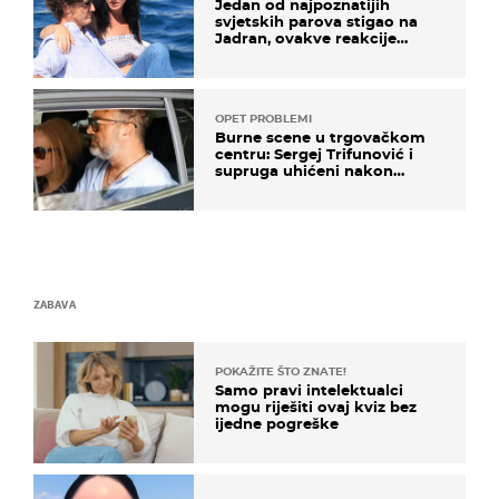
Jedan od najpoznatijih
svjetskih parova stigao na
Jadran, ovakve reakcije
vjerojatno nisu očekivali
OPET PROBLEMI
Burne scene u trgovačkom
centru: Sergej Trifunović i
supruga uhićeni nakon
svađe!
ZABAVA
POKAŽITE ŠTO ZNATE!
Samo pravi intelektualci
mogu riješiti ovaj kviz bez
ijedne pogreške