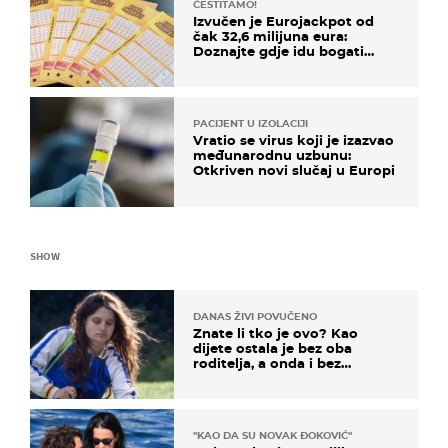
ČESTITAMO!
Izvučen je Eurojackpot od
čak 32,6 milijuna eura:
Doznajte gdje idu bogati
dobitci u Hrvatskoj
PACIJENT U IZOLACIJI
Vratio se virus koji je izazvao
međunarodnu uzbunu:
Otkriven novi slučaj u Europi
SHOW
DANAS ŽIVI POVUČENO
Znate li tko je ovo? Kao
dijete ostala je bez oba
roditelja, a onda i bez
milijuna koje je trebala
naslijediti
"KAO DA SU NOVAK ĐOKOVIĆ"