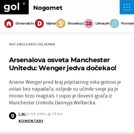
Nogome
Nogomet
Dnevnik.hr
Vijesti
Showbizz
Lifestyle
Putova
RAT ENGLESKIH VELIKANA
Arsenalova osveta Manchester
Unitedu: Wenger jedva dočekao!
Arsene Wenger pred kraj prijelaznog roka gotovo je
ostao bez napadača, ozljede su učinile svoje pa je
morao brzo reagirati. I uspio je dovesti igrača iz
Manchester Uniteda Dannyja Welbecka.
I.M.
11.09.2014 @ 17:04
KOMENTARI