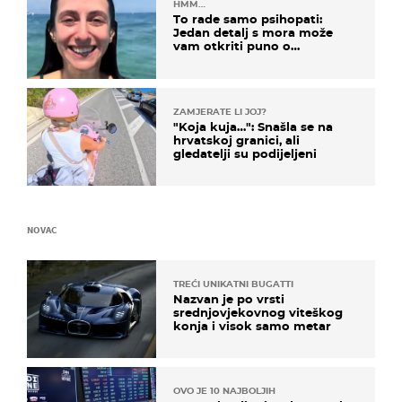
HMM…
To rade samo psihopati:
Jedan detalj s mora može
vam otkriti puno o
prijateljima
ZAMJERATE LI JOJ?
"Koja kuja…": Snašla se na
hrvatskoj granici, ali
gledatelji su podijeljeni
NOVAC
TREĆI UNIKATNI BUGATTI
Nazvan je po vrsti
srednjovjekovnog viteškog
konja i visok samo metar
OVO JE 10 NAJBOLJIH