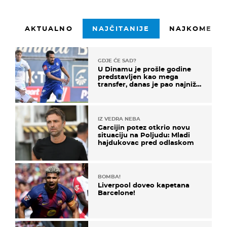
AKTUALNO
NAJČITANIJE
NAJKOMENTI
GDJE ĆE SAD?
U Dinamu je prošle godine
predstavljen kao mega
transfer, danas je pao najniže
u karijeri
IZ VEDRA NEBA
Garcijin potez otkrio novu
situaciju na Poljudu: Mladi
hajdukovac pred odlaskom
BOMBA!
Liverpool doveo kapetana
Barcelone!