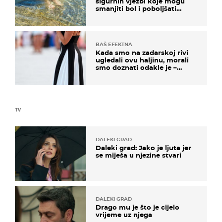
sigurnih vježbi koje mogu
smanjiti bol i poboljšati
pokretljivost
BAŠ EFEKTNA
Kada smo na zadarskoj rivi
ugledali ovu haljinu, morali
smo doznati odakle je –
košta samo 18 eura
TV
DALEKI GRAD
Daleki grad: Jako je ljuta jer
se miješa u njezine stvari
DALEKI GRAD
Drago mu je što je cijelo
vrijeme uz njega