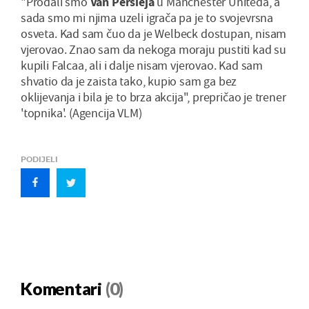
"Prodali smo
Van Persieja
u Manchester Uniteda, a
sada smo mi njima uzeli igrača pa je to svojevrsna
osveta. Kad sam čuo da je Welbeck dostupan, nisam
vjerovao. Znao sam da nekoga moraju pustiti kad su
kupili Falcaa, ali i dalje nisam vjerovao. Kad sam
shvatio da je zaista tako, kupio sam ga bez
oklijevanja i bila je to brza akcija", prepričao je trener
'topnika'. (Agencija VLM)
PODIJELI
Komentari
(0)