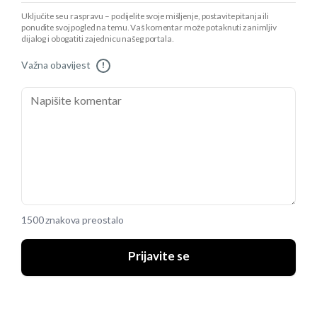
Uključite se u raspravu – podijelite svoje mišljenje, postavite pitanja ili
ponudite svoj pogled na temu. Vaš komentar može potaknuti zanimljiv
dijalog i obogatiti zajednicu našeg portala.
Važna obavijest
!
1500 znakova preostalo
Prijavite se