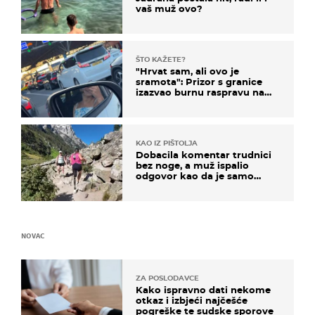
vaš muž ovo?
ŠTO KAŽETE?
"Hrvat sam, ali ovo je
sramota": Prizor s granice
izazvao burnu raspravu na
društvenim mrežama
KAO IZ PIŠTOLJA
Dobacila komentar trudnici
bez noge, a muž ispalio
odgovor kao da je samo
čekao…
NOVAC
ZA POSLODAVCE
Kako ispravno dati nekome
otkaz i izbjeći najčešće
pogreške te sudske sporove