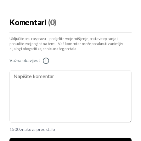
Komentari
(0)
Uključite se u raspravu – podijelite svoje mišljenje, postavite pitanja ili
ponudite svoj pogled na temu. Vaš komentar može potaknuti zanimljiv
dijalog i obogatiti zajednicu našeg portala.
Važna obavijest
!
1500 znakova preostalo