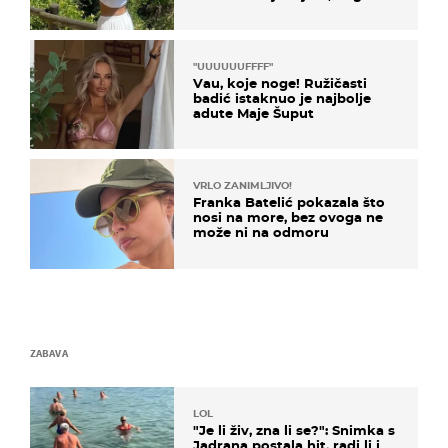
borila s opakom bolešću
"UUUUUUFFFF"
Vau, koje noge! Ružičasti
badić istaknuo je najbolje
adute Maje Šuput
VRLO ZANIMLJIVO!
Franka Batelić pokazala što
nosi na more, bez ovoga ne
može ni na odmoru
ZABAVA
LOL
"Je li živ, zna li se?": Snimka s
Jadrana postala hit, radi li i