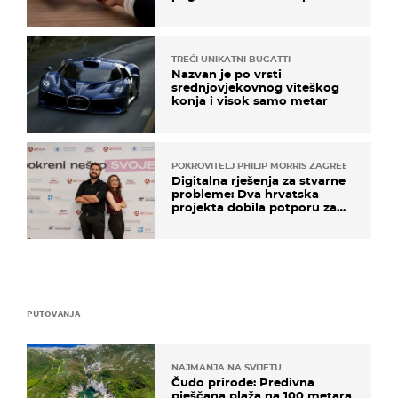
TREĆI UNIKATNI BUGATTI
Nazvan je po vrsti
srednjovjekovnog viteškog
konja i visok samo metar
POKROVITELJ PHILIP MORRIS ZAGREB
Digitalna rješenja za stvarne
probleme: Dva hrvatska
projekta dobila potporu za
razvoj
PUTOVANJA
NAJMANJA NA SVIJETU
Čudo prirode: Predivna
pješčana plaža na 100 metara