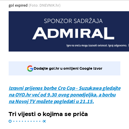
gol expired
(Foto: DNEVNIK.hr)
Dodajte gol.hr u omiljeni Google izvor
Izravni prijenos borbe Cro Cop - Suzukawa gledajte
na OYO.hr već od 9.30 ovog ponedjeljka, a borbu
na Novoj TV možete pogledati u 21.15.
Tri vijesti o kojima se priča