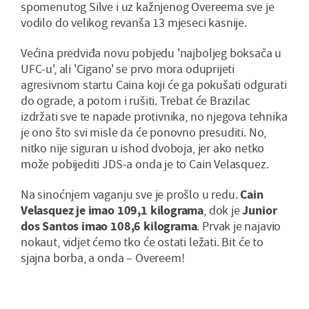
spomenutog Silve i uz kažnjenog Overeema sve je
vodilo do velikog revanša 13 mjeseci kasnije.
Većina predviđa novu pobjedu 'najboljeg boksača u
UFC-u', ali 'Cigano' se prvo mora oduprijeti
agresivnom startu Caina koji će ga pokušati odgurati
do ograde, a potom i rušiti. Trebat će Brazilac
izdržati sve te napade protivnika, no njegova tehnika
je ono što svi misle da će ponovno presuditi. No,
nitko nije siguran u ishod dvoboja, jer ako netko
može pobijediti JDS-a onda je to Cain Velasquez.
Na sinoćnjem vaganju sve je prošlo u redu.
Cain
Velasquez je imao 109,1 kilograma
, dok je
Junior
dos Santos imao 108,6 kilograma
. Prvak je najavio
nokaut, vidjet ćemo tko će ostati ležati. Bit će to
sjajna borba, a onda – Overeem!