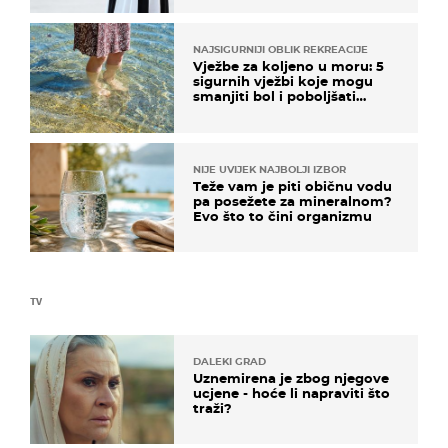
NAJSIGURNIJI OBLIK REKREACIJE
Vježbe za koljeno u moru: 5
sigurnih vježbi koje mogu
smanjiti bol i poboljšati
pokretljivost
NIJE UVIJEK NAJBOLJI IZBOR
Teže vam je piti običnu vodu
pa posežete za mineralnom?
Evo što to čini organizmu
TV
DALEKI GRAD
Uznemirena je zbog njegove
ucjene - hoće li napraviti što
traži?