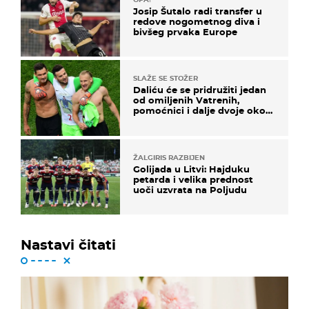
Josip Šutalo radi transfer u
redove nogometnog diva i
bivšeg prvaka Europe
SLAŽE SE STOŽER
Daliću će se pridružiti jedan
od omiljenih Vatrenih,
pomoćnici i dalje dvoje oko
ponude
ŽALGIRIS RAZBIJEN
Golijada u Litvi: Hajduku
petarda i velika prednost
uoči uzvrata na Poljudu
Nastavi čitati