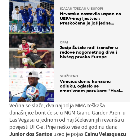
SJAJAN TJEDAN U EUROPI
Hrvatska nastavila uspon na
UEFA-inoj ljestvici:
Preskočena je još jedna
država
OPA!
Josip Šutalo radi transfer u
redove nogometnog diva i
bivšeg prvaka Europe
SLUŽBENO
Vinicius donio konačnu
odluku, oglasio se
emotivnom porukom: "Hvala
vam svima"
Većina se slaže, dva najbolja MMA teškaša
današnjice borit će se u MGM Grand Garden Areni u
Las Vegasu u jednom od najišćekivanijih revanša u
povijesti UFC-a. Prije nešto više od godinu dana
Junior dos Santos
uzeo je pojas
Cainu Velasquezu