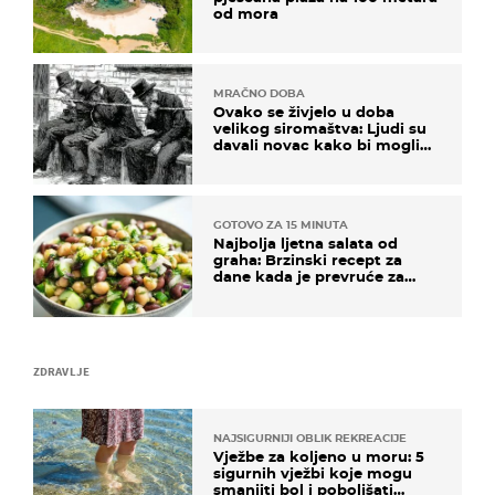
od mora
MRAČNO DOBA
Ovako se živjelo u doba
velikog siromaštva: Ljudi su
davali novac kako bi mogli
spavati na konopcima
GOTOVO ZA 15 MINUTA
Najbolja ljetna salata od
graha: Brzinski recept za
dane kada je prevruće za
kuhanje
ZDRAVLJE
NAJSIGURNIJI OBLIK REKREACIJE
Vježbe za koljeno u moru: 5
sigurnih vježbi koje mogu
smanjiti bol i poboljšati