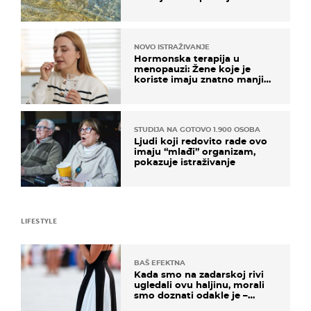
pokretljivost
NOVO ISTRAŽIVANJE
Hormonska terapija u
menopauzi: Žene koje je
koriste imaju znatno manji
rizik od ovoga
STUDIJA NA GOTOVO 1.900 OSOBA
Ljudi koji redovito rade ovo
imaju “mlađi” organizam,
pokazuje istraživanje
LIFESTYLE
BAŠ EFEKTNA
Kada smo na zadarskoj rivi
ugledali ovu haljinu, morali
smo doznati odakle je –
košta samo 18 eura