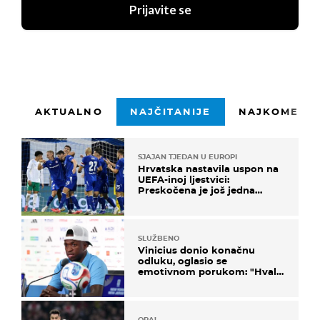
Prijavite se
AKTUALNO
NAJČITANIJE
NAJKOMENTI
SJAJAN TJEDAN U EUROPI
Hrvatska nastavila uspon na
UEFA-inoj ljestvici:
Preskočena je još jedna
država
SLUŽBENO
Vinicius donio konačnu
odluku, oglasio se
emotivnom porukom: "Hvala
vam svima"
OPA!