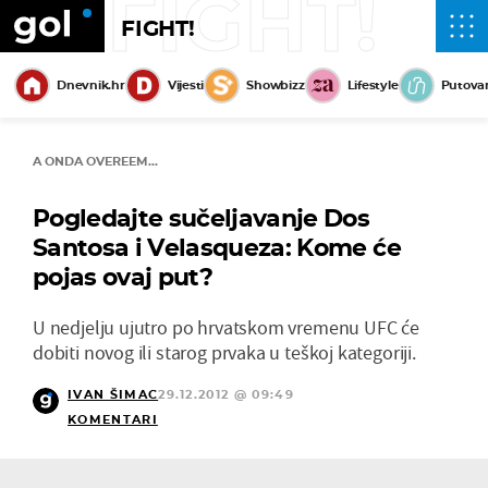
FIGHT!
FIGHT!
Dnevnik.hr
Vijesti
Showbizz
Lifestyle
Putova
A ONDA OVEREEM...
Pogledajte sučeljavanje Dos
Santosa i Velasqueza: Kome će
pojas ovaj put?
U nedjelju ujutro po hrvatskom vremenu UFC će
dobiti novog ili starog prvaka u teškoj kategoriji.
IVAN ŠIMAC
29.12.2012 @ 09:49
KOMENTARI