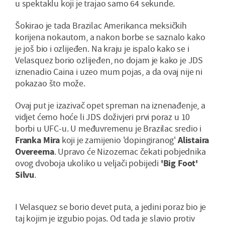
u spektaklu koji je trajao samo 64 sekunde.
Šokirao je tada Brazilac Amerikanca meksičkih
korijena nokautom, a nakon borbe se saznalo kako
je još bio i ozlijeđen. Na kraju je ispalo kako se i
Velasquez borio ozlijeđen, no dojam je kako je JDS
iznenadio Caina i uzeo mum pojas, a da ovaj nije ni
pokazao što može.
Ovaj put je izazivač opet spreman na iznenađenje, a
vidjet ćemo hoće li JDS doživjeri prvi poraz u 10
borbi u UFC-u. U međuvremenu je Brazilac sredio i
Franka Mira
koji je zamijenio 'dopingiranog'
Alistaira
Overeema
. Upravo će Nizozemac čekati pobjednika
ovog dvoboja ukoliko u veljači pobijedi
'Big Foot'
Silvu
.
I Velasquez se borio devet puta, a jedini poraz bio je
taj kojim je izgubio pojas. Od tada je slavio protiv