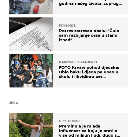
godina našeg života, supruga
i ja ne možemo oka sklopiti"
PRIMORJE
Potres zatresao obalu: "Čula
sam razbijanje čaša u stanu
iznad"
8 MRTVIH, 15 RANJENIH
FOTO Krvavi pohod dječaka:
Ubio baku i djeda pa upao u
školu i likvidirao pet
nastavnika
SHOW
U 27. GODINI
Preminula je mlada
influencerica koju je pratilo
više od milijun ljudi, dugo se