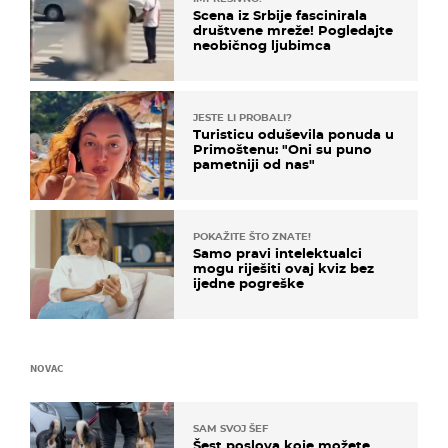
Scena iz Srbije fascinirala
društvene mreže! Pogledajte
neobičnog ljubimca
JESTE LI PROBALI?
Turisticu oduševila ponuda u
Primoštenu: "Oni su puno
pametniji od nas"
POKAŽITE ŠTO ZNATE!
Samo pravi intelektualci
mogu riješiti ovaj kviz bez
ijedne pogreške
NOVAC
SAM SVOJ ŠEF
Šest poslova koje možete