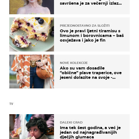
savršena je za večernji izlazak
na moru
PREJEDNOSTAVNO ZA SLOŽITI
Ovo je pravi ljetni tiramisu s
limunom i borovnicama – baš
osvježava i jako je fin
NOVE KOLEKCIJE
Ako su vam dosadile
“obične” plave traperice, ove
jeseni dolazite na svoje -
izdvajamo 15 hit modela
TV
DALEKI GRAD
Ima tek šest godina, a već je
jedan od najnagrađivanijih
dječjih glumaca