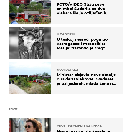
FOTO/VIDEO Stižu prve
snimke! Sudarila se dva
vlaka: Više je ozlijeđenih,
hitne službe na terenu
U ZAGORJU
U teškoj nesreći poginuo
vatrogasac i motociklst
Matija: "Ostavio je trag"
NOVI DETALJI
Ministar objavio nove detalje
o sudaru vlakova! Dvadeset
je ozlijeđenih, mlađa žena na
intenzivnoj
SHOW
ČUVA USPOMENU NA NJEGA
Njezinog oca obožavala je