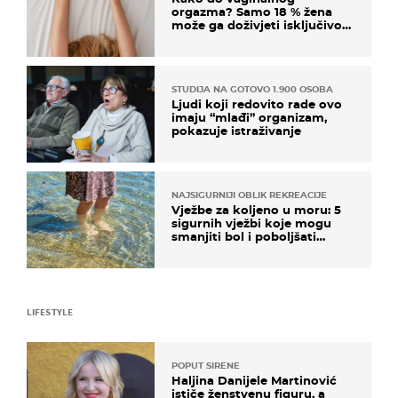
orgazma? Samo 18 % žena
može ga doživjeti isključivo
na ovaj način
STUDIJA NA GOTOVO 1.900 OSOBA
Ljudi koji redovito rade ovo
imaju “mlađi” organizam,
pokazuje istraživanje
NAJSIGURNIJI OBLIK REKREACIJE
Vježbe za koljeno u moru: 5
sigurnih vježbi koje mogu
smanjiti bol i poboljšati
pokretljivost
LIFESTYLE
POPUT SIRENE
Haljina Danijele Martinović
ističe ženstvenu figuru, a