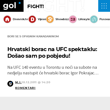
FIGHT!
FIGHT!
Dnevnik.hr
Vijesti
Showbizz
Lifestyle
Putova
BORI SE S OPASNIM KANAĐANINOM
Hrvatski borac na UFC spektaklu:
Došao sam po pobjedu!
Na UFC 140 eventu u Torontu u noći sa subote na
nedjelju nastupit će hrvatski borac Igor Pokrajac…
M.I.
10.12.2011 @ 14:20
KOMENTARI