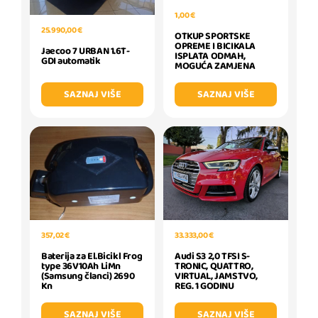
1,00 €
25.990,00 €
OTKUP SPORTSKE
OPREME I BICIKALA
Jaecoo 7 URBAN 1.6T-
ISPLATA ODMAH,
GDI automatik
MOGUĆA ZAMJENA
SAZNAJ VIŠE
SAZNAJ VIŠE
33.333,00 €
357,02 €
Audi S3 2,0 TFSI S-
Baterija za El.Bicikl Frog
TRONIC, QUATTRO,
type 36V10Ah LiMn
VIRTUAL, JAMSTVO,
(Samsung članci) 2690
REG. 1 GODINU
Kn
SAZNAJ VIŠE
SAZNAJ VIŠE