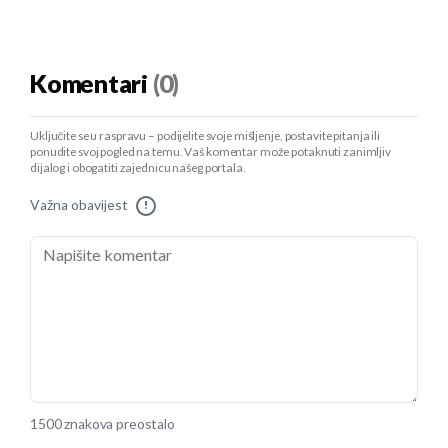
Komentari
(0)
Uključite se u raspravu – podijelite svoje mišljenje, postavite pitanja ili
ponudite svoj pogled na temu. Vaš komentar može potaknuti zanimljiv
dijalog i obogatiti zajednicu našeg portala.
Važna obavijest
!
1500 znakova preostalo