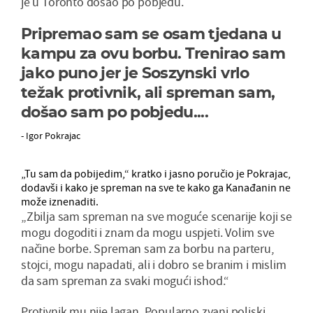
je u Toronto došao po pobjedu.
Pripremao sam se osam tjedana u
kampu za ovu borbu. Trenirao sam
jako puno jer je Soszynski vrlo
težak protivnik, ali spreman sam,
došao sam po pobjedu....
- Igor Pokrajac
„Tu sam da pobijedim,“ kratko i jasno poručio je Pokrajac,
dodavši i kako je spreman na sve te kako ga Kanađanin ne
može iznenaditi.
„Zbilja sam spreman na sve moguće scenarije koji se
mogu dogoditi i znam da mogu uspjeti. Volim sve
načine borbe. Spreman sam za borbu na parteru,
stojci, mogu napadati, ali i dobro se branim i mislim
da sam spreman za svaki mogući ishod.“
Protivnik mu nije lagan. Popularno zvani poljski