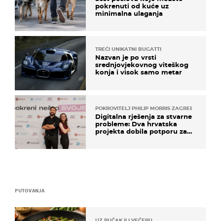
pokrenuti od kuće uz
minimalna ulaganja
TREĆI UNIKATNI BUGATTI
Nazvan je po vrsti
srednjovjekovnog viteškog
konja i visok samo metar
POKROVITELJ PHILIP MORRIS ZAGREB
Digitalna rješenja za stvarne
probleme: Dva hrvatska
projekta dobila potporu za
razvoj
PUTOVANJA
UZ RUČAK ILI VEČERU