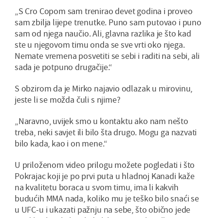
„S Cro Copom sam trenirao devet godina i proveo
sam zbilja lijepe trenutke. Puno sam putovao i puno
sam od njega naučio. Ali, glavna razlika je što kad
ste u njegovom timu onda se sve vrti oko njega.
Nemate vremena posvetiti se sebi i raditi na sebi, ali
sada je potpuno drugačije.“
S obzirom da je Mirko najavio odlazak u mirovinu,
jeste li se možda čuli s njime?
„Naravno, uvijek smo u kontaktu ako nam nešto
treba, neki savjet ili bilo šta drugo. Mogu ga nazvati
bilo kada, kao i on mene.“
U priloženom video prilogu možete pogledati i što
Pokrajac koji je po prvi puta u hladnoj Kanadi kaže
na kvalitetu boraca u svom timu, ima li kakvih
budućih MMA nada, koliko mu je teško bilo snaći se
u UFC-u i ukazati pažnju na sebe, što obično jede