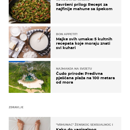
Savršeni prilog: Recept za
najfinije mahune sa špekom
BON APPETIT!
Majke svih umaka: 5 kultnih
recepata koje moraju znati
svi kuhari
NAJMANJA NA SVIJETU
Čudo prirode: Predivna
pješčana plaža na 100 metara
od mora
ZDRAVLJE
"VRHUNAC" ŽENSKOG SEKSUALNOG ISKUSTVA
Kako do vaginalnog