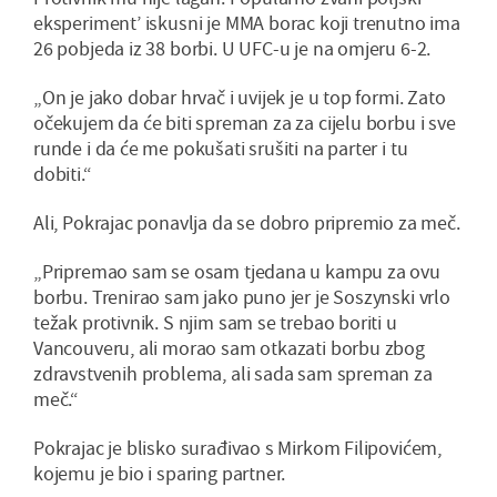
eksperiment’ iskusni je MMA borac koji trenutno ima
26 pobjeda iz 38 borbi. U UFC-u je na omjeru 6-2.
„On je jako dobar hrvač i uvijek je u top formi. Zato
očekujem da će biti spreman za za cijelu borbu i sve
runde i da će me pokušati srušiti na parter i tu
dobiti.“
Ali, Pokrajac ponavlja da se dobro pripremio za meč.
„Pripremao sam se osam tjedana u kampu za ovu
borbu. Trenirao sam jako puno jer je Soszynski vrlo
težak protivnik. S njim sam se trebao boriti u
Vancouveru, ali morao sam otkazati borbu zbog
zdravstvenih problema, ali sada sam spreman za
meč.“
Pokrajac je blisko surađivao s Mirkom Filipovićem,
kojemu je bio i sparing partner.