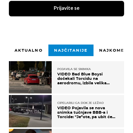
Prijavite se
AKTUALNO
NAJČITANIJE
NAJKOMENTI
POJAVILA SE SNIMKA
VIDEO Bad Blue Boysi
dočekali Torcidu na
aerodromu, izbila velika
masovna tučnjava
CIPELARILI GA DOK JE LEŽAO
VIDEO Pojavila se nova
snimka tučnjave BBB-a i
Torcide: "Je*ote, pa ubit će
ga!"