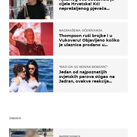
cijela Hrvatska! Kći
neprežaljenog pjevača
projurila špicom na dva
kotača
NADMAŠENA OČEKIVANJA
Thompson ruši brojke i u
Vukovaru! Objavljeno koliko
je ulaznica prodano u
kratkom vremenu
"KAO DA SU NOVAK ĐOKOVIĆ"
Jedan od najpoznatijih
svjetskih parova stigao na
Jadran, ovakve reakcije
vjerojatno nisu očekivali
ZABAVA
IMPRESIVNO!