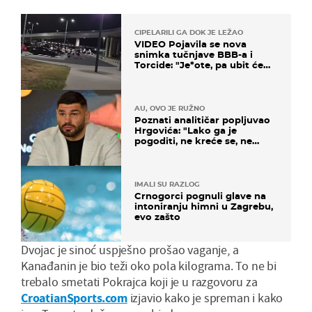
CIPELARILI GA DOK JE LEŽAO
VIDEO Pojavila se nova
snimka tučnjave BBB-a i
Torcide: "Je*ote, pa ubit će
ga!"
AU, OVO JE RUŽNO
Poznati analitičar popljuvao
Hrgovića: "Lako ga je
pogoditi, ne kreće se, ne
koristi noge..."
IMALI SU RAZLOG
Crnogorci pognuli glave na
intoniranju himni u Zagrebu,
evo zašto
Dvojac je sinoć uspješno prošao vaganje, a
Kanađanin je bio teži oko pola kilograma. To ne bi
trebalo smetati Pokrajca koji je u razgovoru za
CroatianSports.com
izjavio kako je spreman i kako