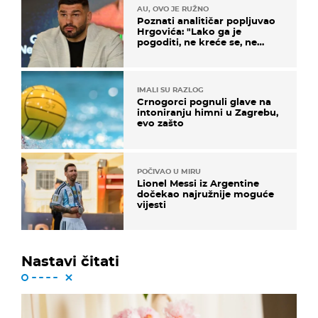
AU, OVO JE RUŽNO
Poznati analitičar popljuvao
Hrgovića: "Lako ga je
pogoditi, ne kreće se, ne
koristi noge..."
IMALI SU RAZLOG
Crnogorci pognuli glave na
intoniranju himni u Zagrebu,
evo zašto
POČIVAO U MIRU
Lionel Messi iz Argentine
dočekao najružnije moguće
vijesti
Nastavi čitati