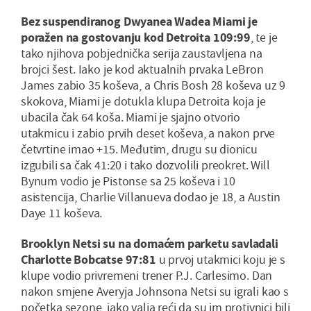
Bez suspendiranog Dwyanea Wadea Miami je
poražen na gostovanju kod Detroita 109:99
, te je
tako njihova pobjednička serija zaustavljena na
brojci šest. Iako je kod aktualnih prvaka LeBron
James zabio 35 koševa, a Chris Bosh 28 koševa uz 9
skokova, Miami je dotukla klupa Detroita koja je
ubacila čak 64 koša. Miami je sjajno otvorio
utakmicu i zabio prvih deset koševa, a nakon prve
četvrtine imao +15. Međutim, drugu su dionicu
izgubili sa čak 41:20 i tako dozvolili preokret. Will
Bynum vodio je Pistonse sa 25 koševa i 10
asistencija, Charlie Villanueva dodao je 18, a Austin
Daye 11 koševa.
Brooklyn Netsi su na domaćem parketu savladali
Charlotte Bobcatse 97:81
u prvoj utakmici koju je s
klupe vodio privremeni trener P.J. Carlesimo. Dan
nakon smjene Averyja Johnsona Netsi su igrali kao s
početka sezone, iako valja reći da su im protivnici bili