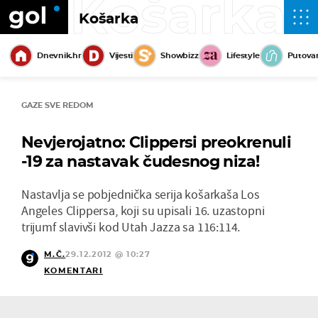
Košarka
Košarka
Dnevnik.hr
Vijesti
Showbizz
Lifestyle
Putova
GAZE SVE REDOM
Nevjerojatno: Clippersi preokrenuli
-19 za nastavak čudesnog niza!
Nastavlja se pobjednička serija košarkaša Los
Angeles Clippersa, koji su upisali 16. uzastopni
trijumf slavivši kod Utah Jazza sa 116:114.
M.Č.
29.12.2012 @ 10:27
KOMENTARI