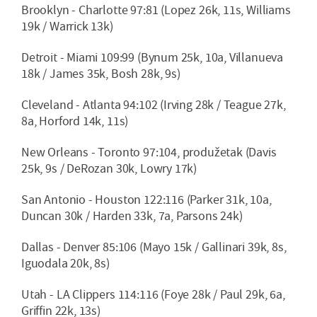
Brooklyn - Charlotte 97:81 (Lopez 26k, 11s, Williams
19k / Warrick 13k)
Detroit - Miami 109:99 (Bynum 25k, 10a, Villanueva
18k / James 35k, Bosh 28k, 9s)
Cleveland - Atlanta 94:102 (Irving 28k / Teague 27k,
8a, Horford 14k, 11s)
New Orleans - Toronto 97:104, produžetak (Davis
25k, 9s / DeRozan 30k, Lowry 17k)
San Antonio - Houston 122:116 (Parker 31k, 10a,
Duncan 30k / Harden 33k, 7a, Parsons 24k)
Dallas - Denver 85:106 (Mayo 15k / Gallinari 39k, 8s,
Iguodala 20k, 8s)
Utah - LA Clippers 114:116 (Foye 28k / Paul 29k, 6a,
Griffin 22k, 13s)