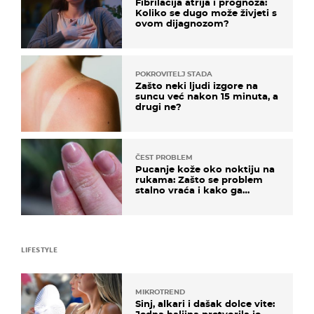
Fibrilacija atrija i prognoza:
Koliko se dugo može živjeti s
ovom dijagnozom?
POKROVITELJ STADA
Zašto neki ljudi izgore na
suncu već nakon 15 minuta, a
drugi ne?
ČEST PROBLEM
Pucanje kože oko noktiju na
rukama: Zašto se problem
stalno vraća i kako ga
zaustaviti?
LIFESTYLE
MIKROTREND
Sinj, alkari i dašak dolce vite: