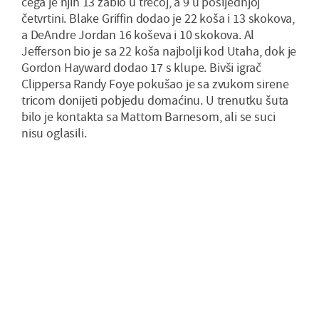
čega je njih 13 zabio u trećoj, a 9 u posljednjoj
četvrtini. Blake Griffin dodao je 22 koša i 13 skokova,
a DeAndre Jordan 16 koševa i 10 skokova. Al
Jefferson bio je sa 22 koša najbolji kod Utaha, dok je
Gordon Hayward dodao 17 s klupe. Bivši igrač
Clippersa Randy Foye pokušao je sa zvukom sirene
tricom donijeti pobjedu domaćinu. U trenutku šuta
bilo je kontakta sa Mattom Barnesom, ali se suci
nisu oglasili.