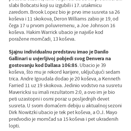
slabi Bobcatsi koji su izgubili i 17. utakmicu
zaredom. Brook Lopez bio je prvo ime susreta sa 26
koševa i 11 skokova, Deron Williams zabio je 19, od
čega 17 u prvom poluvremenu, a Joe Johnson 16
koševa. Hakim Warrick ubacio je najviše kod
poražene momčadi, 13 koševa.
Sjajnu individualnu predstavu imao je Danilo
Gallinari u uvjerljivoj pobjedi svog Denvera na
gostovanju kod Dallasa 106:85
. Ubacio je 39
koševa, što mu je rekord karijere, uključujući sedam
trica. Andre Igoudala dodao je 20 koševa, a Kenneth
Farried 11 uz 19 skokova. Jedinio vodstvo na susretu
Mavericksi su imali rezultatom 2:0, a ovo im je bio
peti uzastopni i osmi poraz u posljednjih devet
susreta. U svom domaćem debiju u aktualnoj sezoni
Dirk Nowitzki ubacio je tek pet koševa, a O.J. Mayo
predvodio je momčad sa 15 koševa i pet ukradenih
lopti.