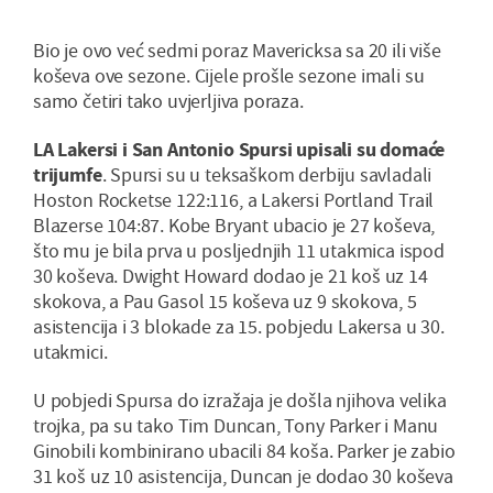
Bio je ovo već sedmi poraz Mavericksa sa 20 ili više
koševa ove sezone. Cijele prošle sezone imali su
samo četiri tako uvjerljiva poraza.
LA Lakersi i San Antonio Spursi upisali su domaće
trijumfe
. Spursi su u teksaškom derbiju savladali
Hoston Rocketse 122:116, a Lakersi Portland Trail
Blazerse 104:87. Kobe Bryant ubacio je 27 koševa,
što mu je bila prva u posljednjih 11 utakmica ispod
30 koševa. Dwight Howard dodao je 21 koš uz 14
skokova, a Pau Gasol 15 koševa uz 9 skokova, 5
asistencija i 3 blokade za 15. pobjedu Lakersa u 30.
utakmici.
U pobjedi Spursa do izražaja je došla njihova velika
trojka, pa su tako Tim Duncan, Tony Parker i Manu
Ginobili kombinirano ubacili 84 koša. Parker je zabio
31 koš uz 10 asistencija, Duncan je dodao 30 koševa