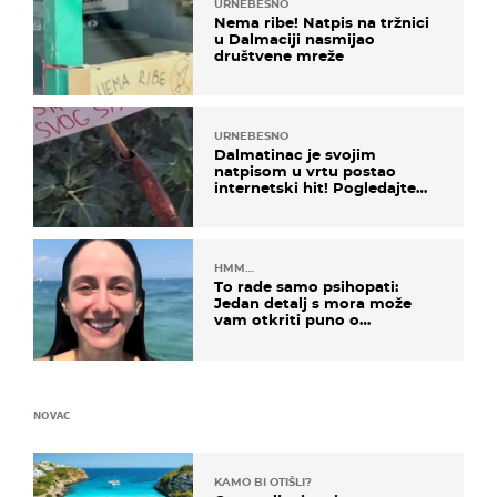
URNEBESNO
Nema ribe! Natpis na tržnici
u Dalmaciji nasmijao
društvene mreže
URNEBESNO
Dalmatinac je svojim
natpisom u vrtu postao
internetski hit! Pogledajte
što je napisao
HMM…
To rade samo psihopati:
Jedan detalj s mora može
vam otkriti puno o
prijateljima
NOVAC
KAMO BI OTIŠLI?