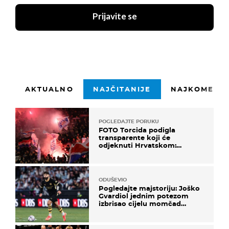
Prijavite se
AKTUALNO
NAJČITANIJE
NAJKOMENTI
POGLEDAJTE PORUKU
FOTO Torcida podigla
transparente koji će
odjeknuti Hrvatskom:
Prozvali "moralne vertikale"
ODUŠEVIO
Pogledajte majstoriju: Joško
Gvardiol jednim potezom
izbrisao cijelu momčad
Atletica