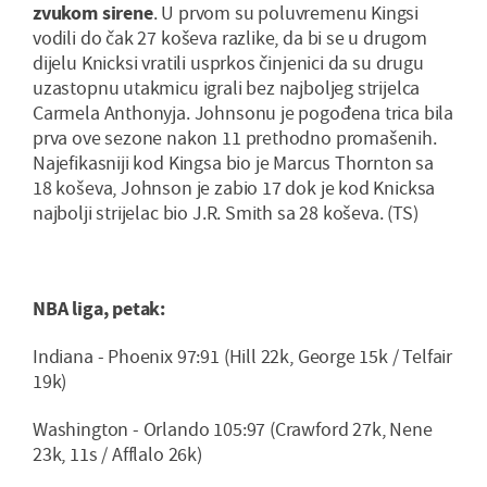
zvukom sirene
. U prvom su poluvremenu Kingsi
vodili do čak 27 koševa razlike, da bi se u drugom
dijelu Knicksi vratili usprkos činjenici da su drugu
uzastopnu utakmicu igrali bez najboljeg strijelca
Carmela Anthonyja. Johnsonu je pogođena trica bila
prva ove sezone nakon 11 prethodno promašenih.
Najefikasniji kod Kingsa bio je Marcus Thornton sa
18 koševa, Johnson je zabio 17 dok je kod Knicksa
najbolji strijelac bio J.R. Smith sa 28 koševa. (TS)
NBA liga, petak:
Indiana - Phoenix 97:91 (Hill 22k, George 15k / Telfair
19k)
Washington - Orlando 105:97 (Crawford 27k, Nene
23k, 11s / Afflalo 26k)