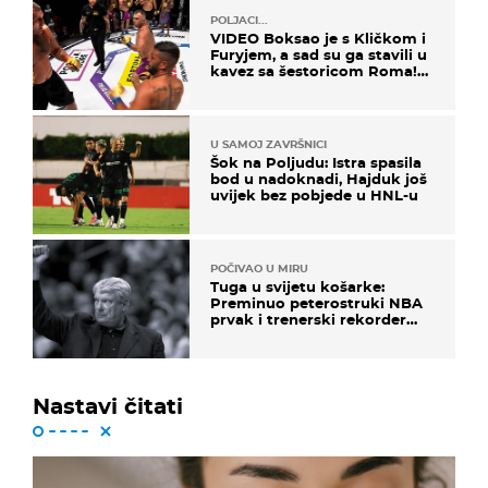
POLJACI...
VIDEO Boksao je s Kličkom i
Furyjem, a sad su ga stavili u
kavez sa šestoricom Roma!
Pogledajte kako je završilo
U SAMOJ ZAVRŠNICI
Šok na Poljudu: Istra spasila
bod u nadoknadi, Hajduk još
uvijek bez pobjede u HNL-u
POČIVAO U MIRU
Tuga u svijetu košarke:
Preminuo peterostruki NBA
prvak i trenerski rekorder
lige
Nastavi čitati