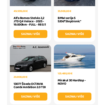
35.900,00 €
49.999,00 €
BMW serija 5
Alfa Romeo Stelvio 2,2
520d*Steptronic*
JTD Q4 Veloce - 2025 -
19.000km - FULL - REG !!
SAZNAJ VIŠE
SAZNAJ VIŠE
123.480,00 €
20.800,00 €
Mirakul 30 Hardtop -
NOVO
13077 Škoda OCTAVIA
Combi Ambition 2.0 TDI
SAZNAJ VIŠE
SAZNAJ VIŠE