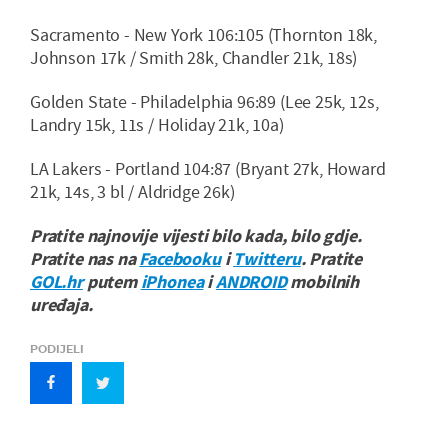
Sacramento - New York 106:105 (Thornton 18k,
Johnson 17k / Smith 28k, Chandler 21k, 18s)
Golden State - Philadelphia 96:89 (Lee 25k, 12s,
Landry 15k, 11s / Holiday 21k, 10a)
LA Lakers - Portland 104:87 (Bryant 27k, Howard
21k, 14s, 3 bl / Aldridge 26k)
Pratite najnovije vijesti bilo kada, bilo gdje.
Pratite nas na
Facebooku
i
Twitteru
. Pratite
GOL.hr
putem
iPhonea
i
ANDROID
mobilnih
uređaja.
PODIJELI