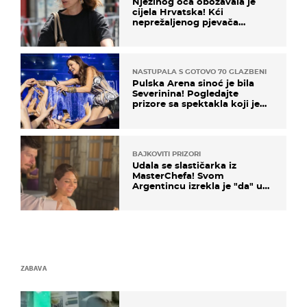
Njezinog oca obožavala je
cijela Hrvatska! Kći
neprežaljenog pjevača
projurila špicom na dva
kotača
NASTUPALA S GOTOVO 70 GLAZBENIKA
Pulska Arena sinoć je bila
Severinina! Pogledajte
prizore sa spektakla koji je
rasprodan mjesec dana ranije
BAJKOVITI PRIZORI
Udala se slastičarka iz
MasterChefa! Svom
Argentincu izrekla je "da" u
rodnoj Hercegovini
ZABAVA