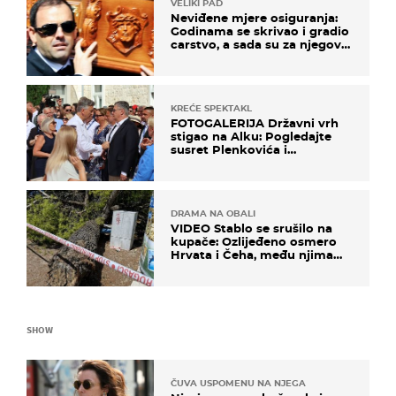
VELIKI PAD
Neviđene mjere osiguranja:
Godinama se skrivao i gradio
carstvo, a sada su za njegovo
izručenje naručili posebno
vozilo
KREĆE SPEKTAKL
FOTOGALERIJA Državni vrh
stigao na Alku: Pogledajte
susret Plenkovića i
Milanovića
DRAMA NA OBALI
VIDEO Stablo se srušilo na
kupače: Ozlijeđeno osmero
Hrvata i Čeha, među njima
ima i djece
SHOW
ČUVA USPOMENU NA NJEGA