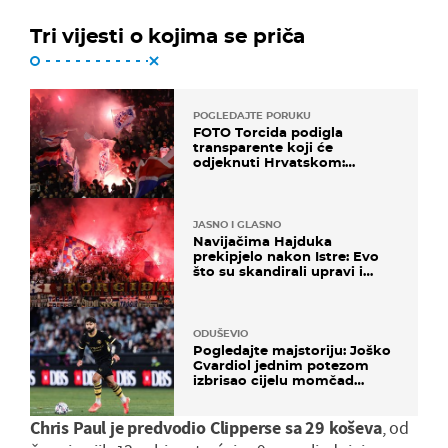
Tri vijesti o kojima se priča
POGLEDAJTE PORUKU
FOTO Torcida podigla
transparente koji će
odjeknuti Hrvatskom:
Prozvali "moralne vertikale"
JASNO I GLASNO
Navijačima Hajduka
prekipjelo nakon Istre: Evo
što su skandirali upravi i
predsjedniku Biliću
ODUŠEVIO
Pogledajte majstoriju: Joško
Gvardiol jednim potezom
izbrisao cijelu momčad
Atletica
Chris Paul je predvodio Clipperse sa 29 koševa
, od