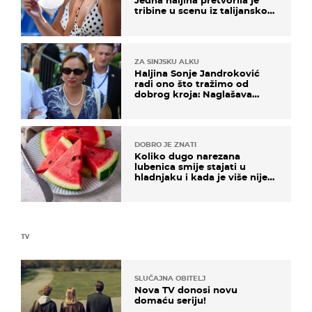
Jedna haljina pretvorila je
tribine u scenu iz talijanskog
filma
ZA SINJSKU ALKU
Haljina Sonje Jandroković
radi ono što tražimo od
dobrog kroja: Naglašava
struk, a sada je i na sniženju
DOBRO JE ZNATI
Koliko dugo narezana
lubenica smije stajati u
hladnjaku i kada je više nije
sigurno jesti?
TV
SLUČAJNA OBITELJ
Nova TV donosi novu
domaću seriju!