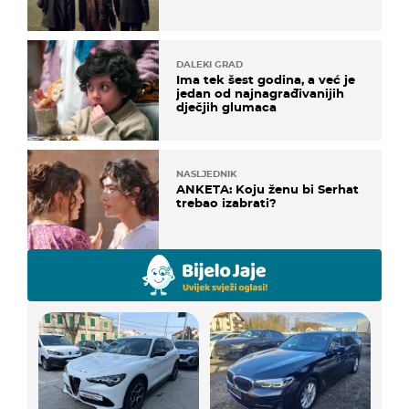
DALEKI GRAD
Ima tek šest godina, a već je
jedan od najnagrađivanijih
dječjih glumaca
NASLJEDNIK
ANKETA: Koju ženu bi Serhat
trebao izabrati?