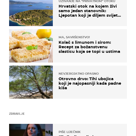
UŽIVANJE NA "PRIVATNOM" OTOKU
Hrvatski otok na kojem živi
samo jedan stanovnik:
Ljepotan koji je diljem svijeta
poznat po svojem "bijelom
zlatu"
MA, SAVRŠENSTVO!
Kolač s limunom i sirom:
Recept za božanstvenu
slasticu koja se topi u ustima
NEVJEROJATNO OPASNO
Otrovno drvo: Tihi ubojica
koji je najopasniji kada padne
kiša
ZDRAVLJE
PIŠE LIJEČNIK