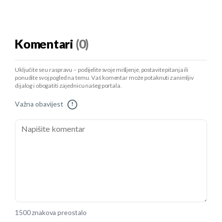
Komentari
(0)
Uključite se u raspravu – podijelite svoje mišljenje, postavite pitanja ili
ponudite svoj pogled na temu. Vaš komentar može potaknuti zanimljiv
dijalog i obogatiti zajednicu našeg portala.
Važna obavijest
!
1500 znakova preostalo