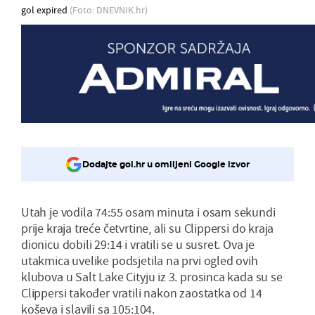
gol expired
(Foto: DNEVNIK.hr)
Dodajte gol.hr u omiljeni Google izvor
Utah je vodila 74:55 osam minuta i osam sekundi
prije kraja treće četvrtine, ali su Clippersi do kraja
dionicu dobili 29:14 i vratili se u susret. Ova je
utakmica uvelike podsjetila na prvi ogled ovih
klubova u Salt Lake Cityju iz 3. prosinca kada su se
Clippersi također vratili nakon zaostatka od 14
koševa i slavili sa 105:104.