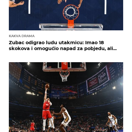
KAKVA DRAMA
Zubac odigrao ludu utakmicu: Imao 18
skokova i omogućio napad za pobjedu, ali...