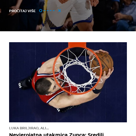
PROČITAJ VIŠE
LUKA BRILJIRAO, ALI...
Nevjerojatna utakmica Zupca: Sredili