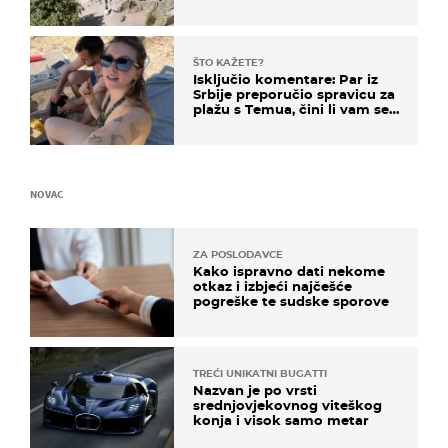
čekao…
ŠTO KAŽETE?
Isključio komentare: Par iz
Srbije preporučio spravicu za
plažu s Temua, čini li vam se
ovo sigurnim?
NOVAC
ZA POSLODAVCE
Kako ispravno dati nekome
otkaz i izbjeći najčešće
pogreške te sudske sporove
TREĆI UNIKATNI BUGATTI
Nazvan je po vrsti
srednjovjekovnog viteškog
konja i visok samo metar