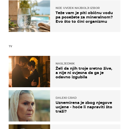
NIJE UVIJEK NAJBOLJI IZBOR
Teže vam je piti običnu vodu
pa posežete za mineralnom?
Evo što to čini organizmu
TV
NASLJEDNIK
Želi da njih troje sretno žive,
a nije ni svjesna da ga je
odavno izgubila
DALEKI GRAD
Uznemirena je zbog njegove
ucjene - hoće li napraviti što
traži?