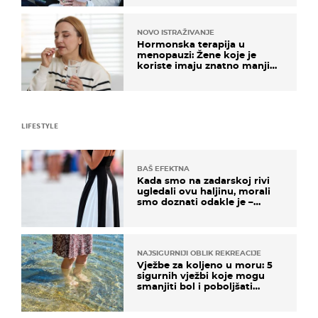
NOVO ISTRAŽIVANJE
Hormonska terapija u
menopauzi: Žene koje je
koriste imaju znatno manji
rizik od ovoga
LIFESTYLE
BAŠ EFEKTNA
Kada smo na zadarskoj rivi
ugledali ovu haljinu, morali
smo doznati odakle je –
košta samo 18 eura
NAJSIGURNIJI OBLIK REKREACIJE
Vježbe za koljeno u moru: 5
sigurnih vježbi koje mogu
smanjiti bol i poboljšati
pokretljivost