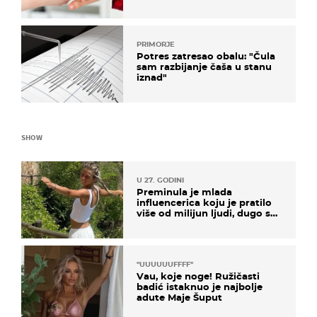
PRIMORJE
Potres zatresao obalu: "Čula
sam razbijanje čaša u stanu
iznad"
SHOW
U 27. GODINI
Preminula je mlada
influencerica koju je pratilo
više od milijun ljudi, dugo se
borila s opakom bolešću
"UUUUUUFFFF"
Vau, koje noge! Ružičasti
badić istaknuo je najbolje
adute Maje Šuput