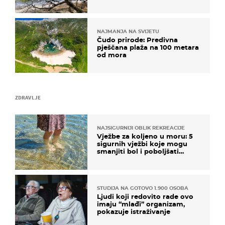
NAJMANJA NA SVIJETU
Čudo prirode: Predivna
pješčana plaža na 100 metara
od mora
ZDRAVLJE
NAJSIGURNIJI OBLIK REKREACIJE
Vježbe za koljeno u moru: 5
sigurnih vježbi koje mogu
smanjiti bol i poboljšati
pokretljivost
STUDIJA NA GOTOVO 1.900 OSOBA
Ljudi koji redovito rade ovo
imaju “mlađi” organizam,
pokazuje istraživanje