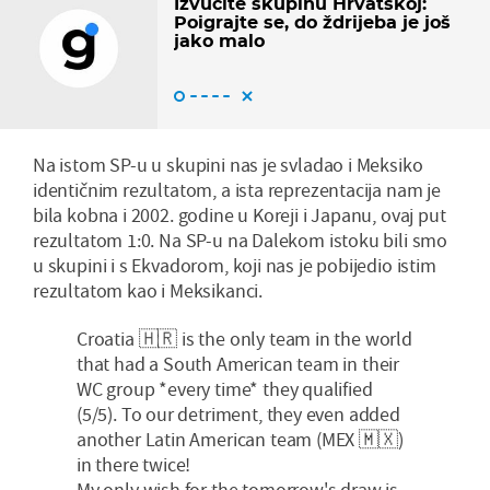
Izvucite skupinu Hrvatskoj:
Poigrajte se, do ždrijeba je još
jako malo
Na istom SP-u u skupini nas je svladao i Meksiko
identičnim rezultatom, a ista reprezentacija nam je
bila kobna i 2002. godine u Koreji i Japanu, ovaj put
rezultatom 1:0. Na SP-u na Dalekom istoku bili smo
u skupini i s Ekvadorom, koji nas je pobijedio istim
rezultatom kao i Meksikanci.
Croatia 🇭🇷 is the only team in the world
that had a South American team in their
WC group *every time* they qualified
(5/5). To our detriment, they even added
another Latin American team (MEX 🇲🇽)
in there twice!
My only wish for the tomorrow's draw is