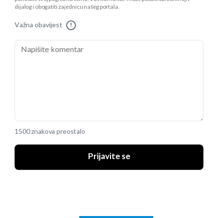
dijalog i obogatiti zajednicu našeg portala.
Važna obavijest
!
1500 znakova preostalo
Prijavite se