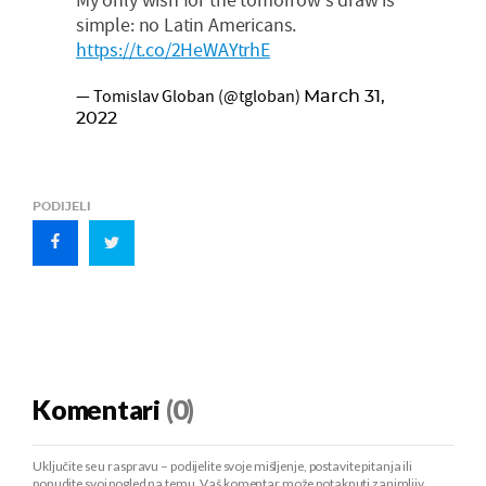
simple: no Latin Americans.
https://t.co/2HeWAYtrhE
— Tomislav Globan (@tgloban)
March 31,
2022
PODIJELI
Komentari
(0)
Uključite se u raspravu – podijelite svoje mišljenje, postavite pitanja ili
ponudite svoj pogled na temu. Vaš komentar može potaknuti zanimljiv