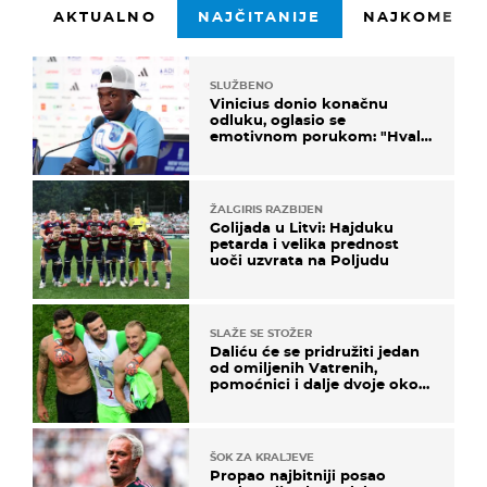
AKTUALNO
NAJČITANIJE
NAJKOMENTI
SLUŽBENO
Vinicius donio konačnu
odluku, oglasio se
emotivnom porukom: "Hvala
vam svima"
ŽALGIRIS RAZBIJEN
Golijada u Litvi: Hajduku
petarda i velika prednost
uoči uzvrata na Poljudu
SLAŽE SE STOŽER
Daliću će se pridružiti jedan
od omiljenih Vatrenih,
pomoćnici i dalje dvoje oko
ponude
ŠOK ZA KRALJEVE
Propao najbitniji posao