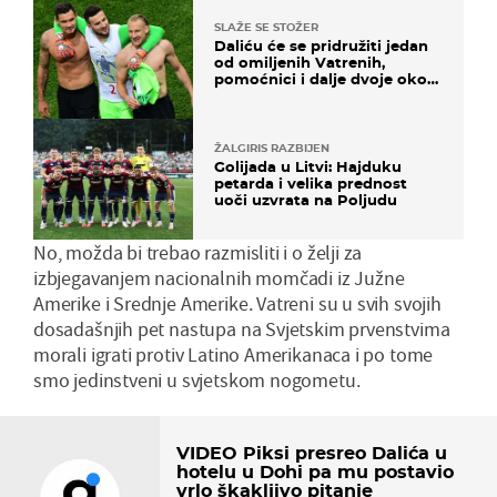
SLAŽE SE STOŽER
Daliću će se pridružiti jedan
od omiljenih Vatrenih,
pomoćnici i dalje dvoje oko
ponude
ŽALGIRIS RAZBIJEN
Golijada u Litvi: Hajduku
petarda i velika prednost
uoči uzvrata na Poljudu
No, možda bi trebao razmisliti i o želji za
izbjegavanjem nacionalnih momčadi iz Južne
Amerike i Srednje Amerike. Vatreni su u svih svojih
dosadašnjih pet nastupa na Svjetskim prvenstvima
morali igrati protiv Latino Amerikanaca i po tome
smo jedinstveni u svjetskom nogometu.
VIDEO Piksi presreo Dalića u
hotelu u Dohi pa mu postavio
vrlo škakljivo pitanje