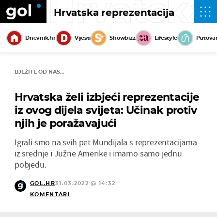
Hrvatska
Hrvatska reprezentacija
Dnevnik.hr
Vijesti
Showbizz
Lifestyle
Putova
BJEŽITE OD NAS...
Hrvatska želi izbjeći reprezentacije
iz ovog dijela svijeta: Učinak protiv
njih je poražavajući
Igrali smo na svih pet Mundijala s reprezentacijama
iz srednje i Južne Amerike i imamo samo jednu
pobjedu.
GOL.HR
31.03.2022 @ 14:32
KOMENTARI