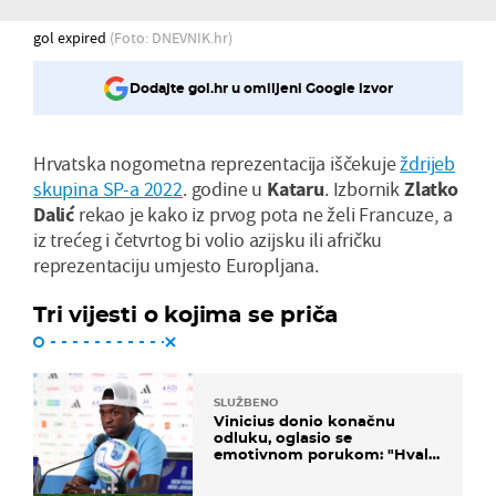
gol expired
(Foto: DNEVNIK.hr)
Dodajte gol.hr u omiljeni Google izvor
Hrvatska nogometna reprezentacija iščekuje
ždrijeb
skupina SP-a 2022
. godine u
Kataru
. Izbornik
Zlatko
Dalić
rekao je kako iz prvog pota ne želi Francuze, a
iz trećeg i četvrtog bi volio azijsku ili afričku
reprezentaciju umjesto Europljana.
Tri vijesti o kojima se priča
SLUŽBENO
Vinicius donio konačnu
odluku, oglasio se
emotivnom porukom: "Hvala
vam svima"