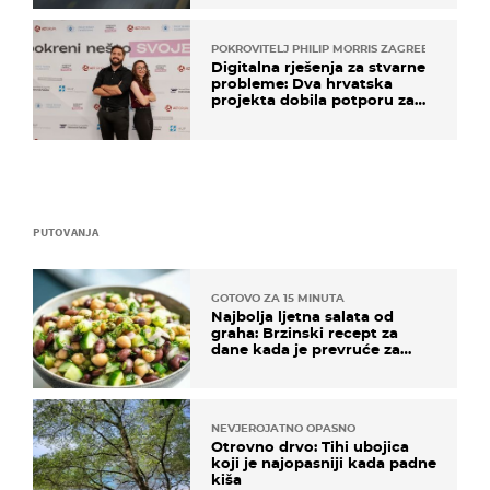
POKROVITELJ PHILIP MORRIS ZAGREB
Digitalna rješenja za stvarne
probleme: Dva hrvatska
projekta dobila potporu za
razvoj
PUTOVANJA
GOTOVO ZA 15 MINUTA
Najbolja ljetna salata od
graha: Brzinski recept za
dane kada je prevruće za
kuhanje
NEVJEROJATNO OPASNO
Otrovno drvo: Tihi ubojica
koji je najopasniji kada padne
kiša