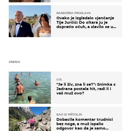
RASKOŠNA PROSLAVA
Ovako je izgledalo vjenčanje
Tije Jurčić: Do oltara ju je
dopratio očuh, a slavilo se uz
Olivera i Rozgu
ZABAVA
LOL
"Je li živ, zna li se?": Snimka s
Jadrana postala hit, radi li i
vaš muž ovo?
KAO IZ PIŠTOLJA
Dobacila komentar trudnici
bez noge, a muž ispalio
odgovor kao da je samo