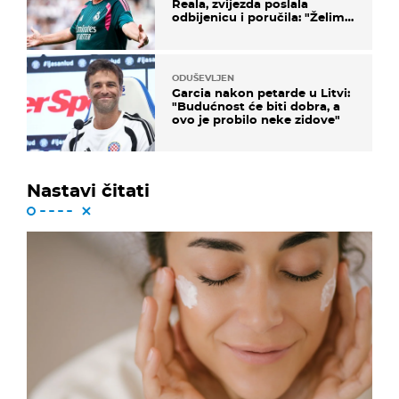
Reala, zvijezda poslala
odbijenicu i poručila: "Želim
u Barcelonu"
ODUŠEVLJEN
Garcia nakon petarde u Litvi:
"Budućnost će biti dobra, a
ovo je probilo neke zidove"
Nastavi čitati