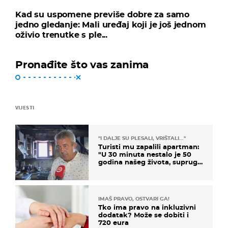
Kad su uspomene previše dobre za samo
jedno gledanje: Mali uređaj koji je još jednom
oživio trenutke s ple...
Pronađite što vas zanima
VIJESTI
"I DALJE SU PLESALI, VRIŠTALI..."
Turisti mu zapalili apartman:
"U 30 minuta nestalo je 50
godina našeg života, supruga
i ja ne možemo oka sklopiti"
IMAŠ PRAVO, OSTVARI GA!
Tko ima pravo na inkluzivni
dodatak? Može se dobiti i
720 eura