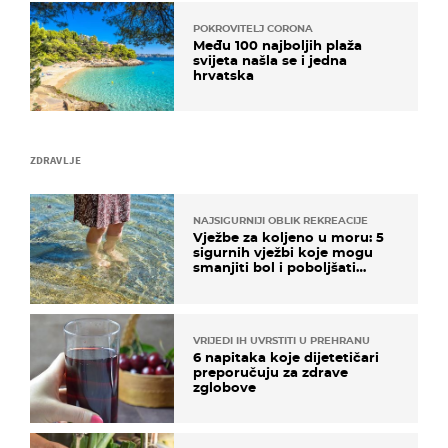
POKROVITELJ CORONA
Među 100 najboljih plaža
svijeta našla se i jedna
hrvatska
ZDRAVLJE
NAJSIGURNIJI OBLIK REKREACIJE
Vježbe za koljeno u moru: 5
sigurnih vježbi koje mogu
smanjiti bol i poboljšati
pokretljivost
VRIJEDI IH UVRSTITI U PREHRANU
6 napitaka koje dijetetičari
preporučuju za zdrave
zglobove