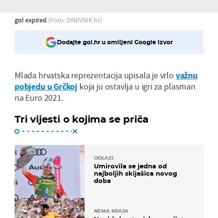
gol expired
(Foto: DNEVNIK.hr)
Dodajte gol.hr u omiljeni Google izvor
Mlada hrvatska reprezentacija upisala je vrlo
važnu
pobjedu u Grčkoj
koja ju ostavlja u igri za plasman
na Euro 2021.
Tri vijesti o kojima se priča
ODLAZI
Umirovila se jedna od
najboljih skijašica novog
doba
NEMA KRAJA