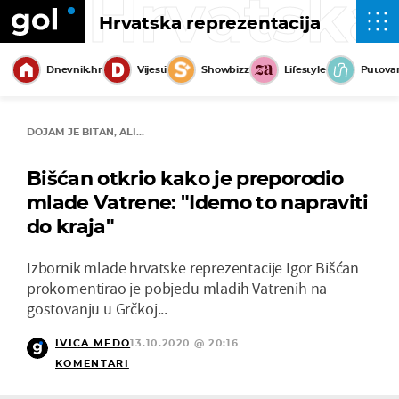
Hrvatska
Hrvatska reprezentacija
Dnevnik.hr
Vijesti
Showbizz
Lifestyle
Putova
DOJAM JE BITAN, ALI...
Bišćan otkrio kako je preporodio
mlade Vatrene: "Idemo to napraviti
do kraja"
Izbornik mlade hrvatske reprezentacije Igor Bišćan
prokomentirao je pobjedu mladih Vatrenih na
gostovanju u Grčkoj...
IVICA MEDO
13.10.2020 @ 20:16
KOMENTARI