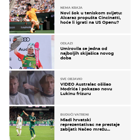
NEMA KRAJA
Novi šok u teniskom svijetu:
Alcaraz propušta Cincinatti,
hoće li igrati na US Openu?
ODLAZI
Umirovila se jedna od
najboljih skijašica novog
doba
SVE OBJAVIO
VIDEO Australac ošišao
Modrića i pokazao novu
Lukinu frizuru
BUDUĆI VATRENI
Mladi hrvatski
reprezentativac ne prestaje
zabijati: Načeo mrežu
bugarskog velikana