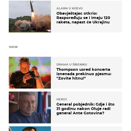
ALARM U KIJEVU
Obavještajac otkrio:
Raspoređuju se i imaju 120
raketa, napast će Ukrajinu
SHOW
DRAMA U ŠIBENIKU
Thompson usred koncerta
iznenada prekinuo pjesmu:
"Zovite hitnu!"
HEROJ
General pobjednik: Gdje i što
31 godinu nakon Oluje radi
general Ante Gotovina?