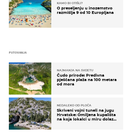
KAMO BI OTIŠLI?
O preseljenju u inozemstvo
razmišlja 9 od 10 Europljana
PUTOVANJA
NAJMANJA NA SVIJETU
Čudo prirode: Predivna
pješčana plaža na 100 metara
od mora
NEDALEKO OD PLOČA
Skriveni vojni tuneli na jugu
Hrvatske: Omiljena kupališta
na koja lokalci u miru dolaze
roniti i skakati u more