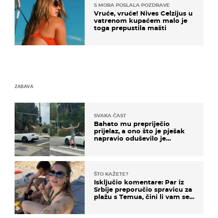
S MORA POSLALA POZDRAVE
Vruće, vruće! Nives Celzijus u
vatrenom kupaćem malo je
toga prepustila mašti
ZABAVA
SVAKA ČAST
Bahato mu prepriječio
prijelaz, a ono što je pješak
napravio oduševilo je
društvene mreže
ŠTO KAŽETE?
Isključio komentare: Par iz
Srbije preporučio spravicu za
plažu s Temua, čini li vam se
ovo sigurnim?