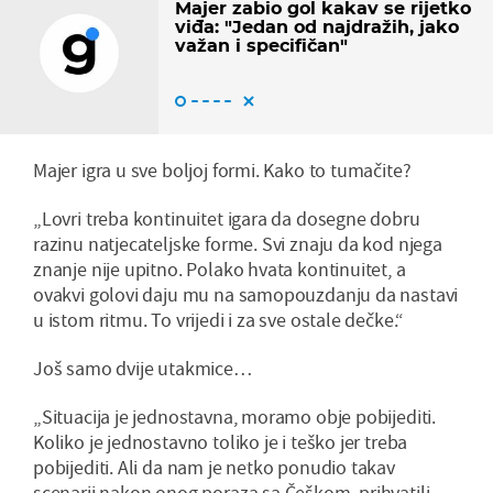
Majer zabio gol kakav se rijetko
viđa: "Jedan od najdražih, jako
važan i specifičan"
Majer igra u sve boljoj formi. Kako to tumačite?
„Lovri treba kontinuitet igara da dosegne dobru
razinu natjecateljske forme. Svi znaju da kod njega
znanje nije upitno. Polako hvata kontinuitet, a
ovakvi golovi daju mu na samopouzdanju da nastavi
u istom ritmu. To vrijedi i za sve ostale dečke.“
Još samo dvije utakmice…
„Situacija je jednostavna, moramo obje pobijediti.
Koliko je jednostavno toliko je i teško jer treba
pobijediti. Ali da nam je netko ponudio takav
scenarij nakon onog poraza sa Češkom, prihvatili