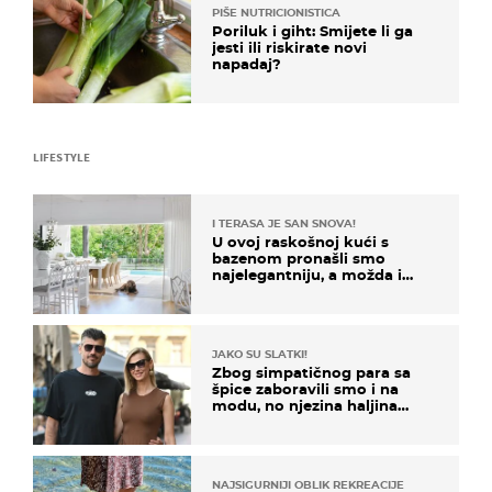
PIŠE NUTRICIONISTICA
Poriluk i giht: Smijete li ga
jesti ili riskirate novi
napadaj?
LIFESTYLE
I TERASA JE SAN SNOVA!
U ovoj raskošnoj kući s
bazenom pronašli smo
najelegantniju, a možda i
najljepšu bijelu kuhinju
JAKO SU SLATKI!
Zbog simpatičnog para sa
špice zaboravili smo i na
modu, no njezina haljina
itekako nas se dojmila
NAJSIGURNIJI OBLIK REKREACIJE