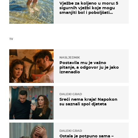
Vježbe za koljeno u moru: 5
sigurnih vježbi koje mogu
smanjiti bol i poboljšati
pokretljivost
TV
NASLJEDNIK
Postavila mu je važno
pitanje, a odgovor ju je jako
iznenadio
DALEKI GRAD
Sreći nema kraja! Napokon
su saznali spol djeteta
DALEKI GRAD
Ostala je potpuno sama –