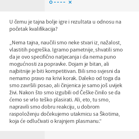
U čemu je tajna bolje igre i rezultata u odnosu na
početak kvalifikacija?
„Nema tajna, naučili smo neke stvari iz, nažalost,
vlastitih pogreška. Igramo pametnije, shvatili smo
da je ovo specifično natjecanja i da nema puno
mogućnosti za popravke. Dojam je bitan, ali
najbitnije je biti kompetitivan. Bili smo svjesni da
nemamo pravo na krivi korak. Daleko od toga da
smo završili posao, ali činjenica je samo još uvijek
živi. Nakon što smo izgubili od Češke činilo se da
ćemo se vrlo teško plasirati. Ali, eto, tu smo,
napravili smo dobru reakciju, u dobrom
raspoloženju dočekujemo utakmicu sa Škotima,
koja će odlučivati o krajnjem plasmanu.“