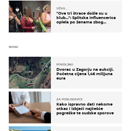
UŽAS…
"Ove tri štrace došle su u
klub…": Splitska influencerica
oplela po ženama zbog
užasnog ponašanja
NOVAC
POVOLJNO
Dvorac u Zagorju na aukciji.
Početna cijena 1,46 milijuna
eura
ZA POSLODAVCE
Kako ispravno dati nekome
otkaz i izbjeći najčešće
pogreške te sudske sporove