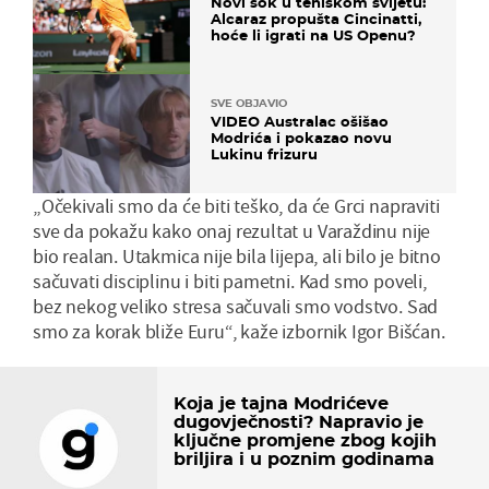
Novi šok u teniskom svijetu:
Alcaraz propušta Cincinatti,
hoće li igrati na US Openu?
SVE OBJAVIO
VIDEO Australac ošišao
Modrića i pokazao novu
Lukinu frizuru
„Očekivali smo da će biti teško, da će Grci napraviti
sve da pokažu kako onaj rezultat u Varaždinu nije
bio realan. Utakmica nije bila lijepa, ali bilo je bitno
sačuvati disciplinu i biti pametni. Kad smo poveli,
bez nekog veliko stresa sačuvali smo vodstvo. Sad
smo za korak bliže Euru“, kaže izbornik Igor Bišćan.
Koja je tajna Modrićeve
dugovječnosti? Napravio je
ključne promjene zbog kojih
briljira i u poznim godinama