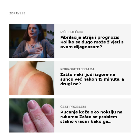
ZDRAVLJE
PIŠE LIJEČNIK
Fibrilacija atrija i prognoza:
Koliko se dugo može živjeti s
ovom dijagnozom?
POKROVITELJ STADA
Zašto neki ljudi izgore na
suncu već nakon 15 minuta, a
drugi ne?
ČEST PROBLEM
Pucanje kože oko noktiju na
rukama: Zašto se problem
stalno vraća i kako ga
zaustaviti?