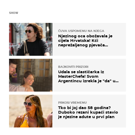
SHOW
ČUVA USPOMENU NA NJEGA
Njezinog oca obožavala je
cijela Hrvatska! Kći
neprežaljenog pjevača
projurila špicom na dva
kotača
BAJKOVITI PRIZORI
Udala se slastičarka iz
MasterChefa! Svom
Argentincu izrekla je "da" u
rodnoj Hercegovini
PRKOSI VREMENU
Tko bi joj dao 58 godina?
Duboko rezani kupaći stavio
je njezine adute u prvi plan