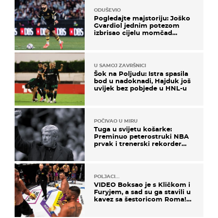
ODUŠEVIO
Pogledajte majstoriju: Joško
Gvardiol jednim potezom
izbrisao cijelu momčad
Atletica
U SAMOJ ZAVRŠNICI
Šok na Poljudu: Istra spasila
bod u nadoknadi, Hajduk još
uvijek bez pobjede u HNL-u
POČIVAO U MIRU
Tuga u svijetu košarke:
Preminuo peterostruki NBA
prvak i trenerski rekorder
lige
POLJACI...
VIDEO Boksao je s Kličkom i
Furyjem, a sad su ga stavili u
kavez sa šestoricom Roma!
Pogledajte kako je završilo