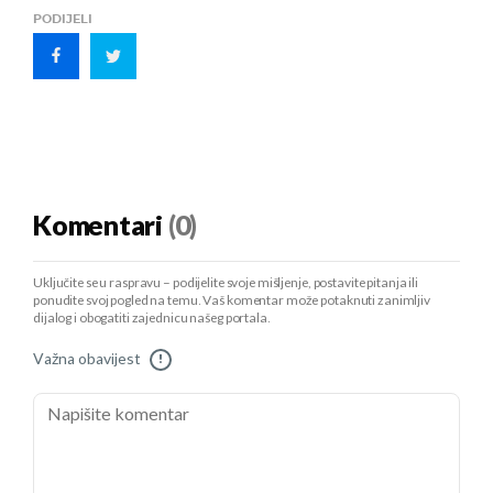
PODIJELI
Komentari
(0)
Uključite se u raspravu – podijelite svoje mišljenje, postavite pitanja ili
ponudite svoj pogled na temu. Vaš komentar može potaknuti zanimljiv
dijalog i obogatiti zajednicu našeg portala.
Važna obavijest
!