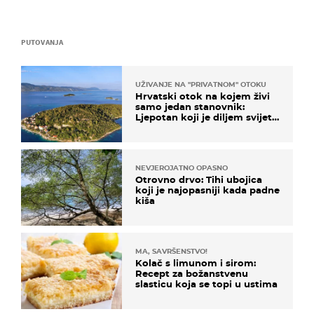
PUTOVANJA
UŽIVANJE NA "PRIVATNOM" OTOKU
Hrvatski otok na kojem živi
samo jedan stanovnik:
Ljepotan koji je diljem svijeta
poznat po svojem "bijelom
zlatu"
NEVJEROJATNO OPASNO
Otrovno drvo: Tihi ubojica
koji je najopasniji kada padne
kiša
MA, SAVRŠENSTVO!
Kolač s limunom i sirom:
Recept za božanstvenu
slasticu koja se topi u ustima