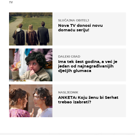
TV
SLUČAJNA OBITELJ
Nova TV donosi novu
domaću seriju!
DALEKI GRAD
Ima tek šest godina, a već je
jedan od najnagrađivanijih
dječjih glumaca
NASLJEDNIK
ANKETA: Koju ženu bi Serhat
trebao izabrati?