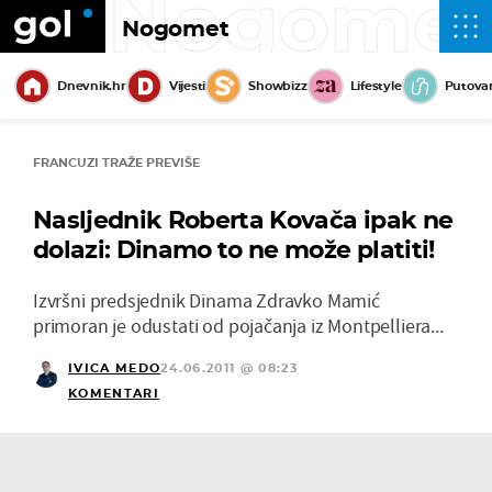
Nogome
Nogomet
Dnevnik.hr
Vijesti
Showbizz
Lifestyle
Putova
FRANCUZI TRAŽE PREVIŠE
Nasljednik Roberta Kovača ipak ne
dolazi: Dinamo to ne može platiti!
Izvršni predsjednik Dinama Zdravko Mamić
primoran je odustati od pojačanja iz Montpelliera...
IVICA MEDO
24.06.2011 @ 08:23
KOMENTARI