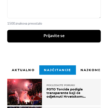
1500 znakova preostalo
Prijavite se
AKTUALNO
NAJČITANIJE
NAJKOMENTI
POGLEDAJTE PORUKU
FOTO Torcida podigla
transparente koji će
odjeknuti Hrvatskom:
Prozvali "moralne vertikale"