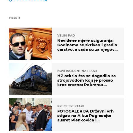
VIJESTI
VELIKI PAD
Neviđene mjere osiguranja:
Godinama se skrivao i gradio
carstvo, a sada su za njegovo
izručenje naručili posebno
vozilo
NOVI INCIDENT NA PRUZI
HŽ otkrio što se dogodilo sa
strojovođom koji je prošao
kroz crveno: Pokrenut
inspekcijski nadzor
KREĆE SPEKTAKL
FOTOGALERIJA Državni vrh
stigao na Alku: Pogledajte
susret Plenkovića i
Milanovića