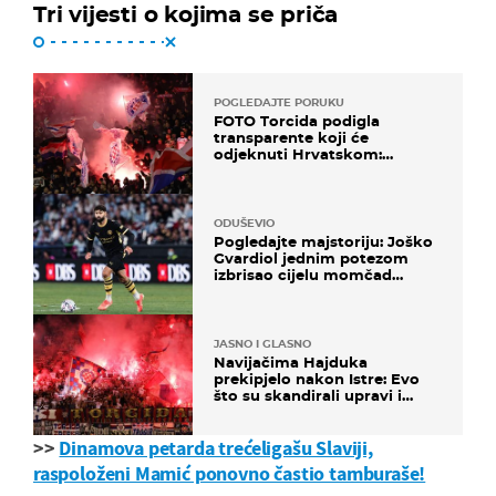
Tri vijesti o kojima se priča
POGLEDAJTE PORUKU
FOTO Torcida podigla
transparente koji će
odjeknuti Hrvatskom:
Prozvali "moralne vertikale"
ODUŠEVIO
Pogledajte majstoriju: Joško
Gvardiol jednim potezom
izbrisao cijelu momčad
Atletica
JASNO I GLASNO
Navijačima Hajduka
prekipjelo nakon Istre: Evo
što su skandirali upravi i
predsjedniku Biliću
>>
Dinamova petarda trećeligašu Slaviji,
raspoloženi Mamić ponovno častio tamburaše!