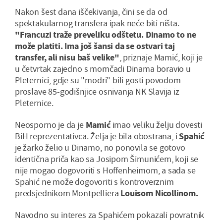
Nakon šest dana iščekivanja, čini se da od
spektakularnog transfera ipak neće biti ništa.
"Francuzi traže preveliku odštetu. Dinamo to ne
može platiti. Ima još šansi da se ostvari taj
transfer, ali nisu baš velike"
, priznaje Mamić, koji je
u četvrtak zajedno s momčadi Dinama boravio u
Pleternici, gdje su "modri" bili gosti povodom
proslave 85-godišnjice osnivanja NK Slavija iz
Pleternice.
Neosporno je da je
Mamić
imao veliku želju dovesti
BiH reprezentativca. Želja je bila obostrana, i
Spahić
je žarko želio u Dinamo, no ponovila se gotovo
identična priča kao sa Josipom Šimunićem, koji se
nije mogao dogovoriti s Hoffenheimom, a sada se
Spahić ne može dogovoriti s kontroverznim
predsjednikom Montpelliera
Louisom Nicollinom.
Navodno su interes za Spahićem pokazali povratnik