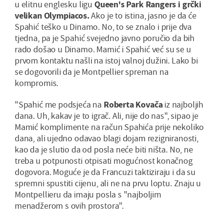
u elitnu englesku ligu
Queen's Park Rangers i grčki
velikan Olympiacos.
Ako je to istina, jasno je da će
Spahić teško u Dinamo. No, to se znalo i prije dva
tjedna, pa je Spahić svejedno javno poručio da bih
rado došao u Dinamo. Mamić i Spahić već su se u
prvom kontaktu našli na istoj valnoj dužini. Lako bi
se dogovorili da je Montpellier spreman na
kompromis.
"Spahić me podsjeća na
Roberta Kovača
iz najboljih
dana. Uh, kakav je to igrač. Ali, nije do nas", sipao je
Mamić komplimente na račun Spahića prije nekoliko
dana, ali ujedno odavao blagi dojam rezigniranosti,
kao da je slutio da od posla neće biti ništa. No, ne
treba u potpunosti otpisati mogućnost konačnog
dogovora. Moguće je da Francuzi taktiziraju i da su
spremni spustiti cijenu, ali ne na prvu loptu. Znaju u
Montpellieru da imaju posla s "najboljim
menadžerom s ovih prostora".