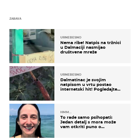
ZABAVA
URNEBESNO
Nema ribe! Natpis na tržnici
u Dalmaciji nasmijao
društvene mreže
URNEBESNO
Dalmatinac je svojim
natpisom u vrtu postao
internetski hit! Pogledajte
što je napisao
HMM…
To rade samo psihopati:
Jedan detalj s mora može
vam otkriti puno o
prijateljima