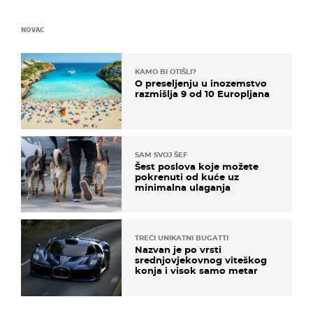
NOVAC
KAMO BI OTIŠLI?
O preseljenju u inozemstvo
razmišlja 9 od 10 Europljana
SAM SVOJ ŠEF
Šest poslova koje možete
pokrenuti od kuće uz
minimalna ulaganja
TREĆI UNIKATNI BUGATTI
Nazvan je po vrsti
srednjovjekovnog viteškog
konja i visok samo metar