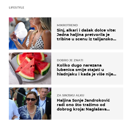
LIFESTYLE
MIKROTREND
Sinj, alkari i dašak dolce vite:
Jedna haljina pretvorila je
tribine u scenu iz talijanskog
filma
DOBRO JE ZNATI
Koliko dugo narezana
lubenica smije stajati u
hladnjaku i kada je više nije
sigurno jesti?
ZA SINJSKU ALKU
Haljina Sonje Jandroković
radi ono što tražimo od
dobrog kroja: Naglašava
struk, a sada je i na sniženju