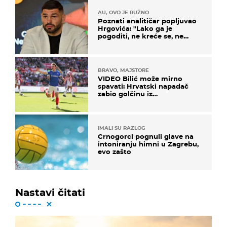
AU, OVO JE RUŽNO
Poznati analitičar popljuvao
Hrgovića: "Lako ga je
pogoditi, ne kreće se, ne
koristi noge..."
BRAVO, MAJSTORE
VIDEO Bilić može mirno
spavati: Hrvatski napadač
zabio golčinu iz
dalekometnog voleja, ali je
ispao iz Carabao Cupa
IMALI SU RAZLOG
Crnogorci pognuli glave na
intoniranju himni u Zagrebu,
evo zašto
Nastavi čitati