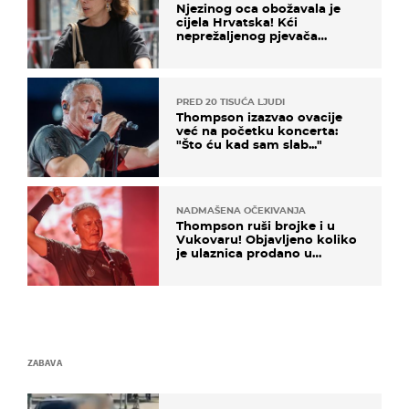
Njezinog oca obožavala je
cijela Hrvatska! Kći
neprežaljenog pjevača
projurila špicom na dva
kotača
PRED 20 TISUĆA LJUDI
Thompson izazvao ovacije
već na početku koncerta:
"Što ću kad sam slab..."
NADMAŠENA OČEKIVANJA
Thompson ruši brojke i u
Vukovaru! Objavljeno koliko
je ulaznica prodano u
kratkom vremenu
ZABAVA