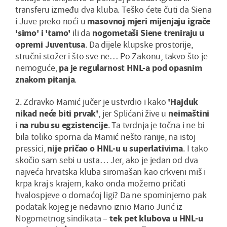
transferu između dva kluba. Teško ćete čuti da Siena
i Juve preko noći u
masovnoj mjeri mijenjaju igrače
'simo' i 'tamo'
ili da
nogometaši Siene treniraju u
opremi Juventusa
. Da dijele klupske prostorije,
stručni stožer i što sve ne… Po Zakonu, takvo što je
nemoguće,
pa je regularnost HNL-a pod opasnim
znakom pitanja
.
2. Zdravko Mamić jučer je ustvrdio i kako
'Hajduk
nikad neće biti prvak'
, jer Splićani žive u
neimaštini
i
na rubu su egzistencije
. Ta tvrdnja je točna i ne bi
bila toliko sporna da Mamić nešto ranije, na istoj
pressici,
nije pričao o HNL-u u superlativima
. I tako
skočio sam sebi u usta… Jer, ako je jedan od dva
najveća hrvatska kluba siromašan kao crkveni miš i
krpa kraj s krajem, kako onda možemo pričati
hvalospjeve o domaćoj ligi? Da ne spominjemo pak
podatak kojeg je nedavno iznio Mario Jurić iz
Nogometnog sindikata –
t
ek pet klubova u HNL-u