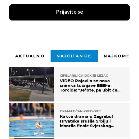
Prijavite se
AKTUALNO
NAJČITANIJE
NAJKOMENTI
CIPELARILI GA DOK JE LEŽAO
VIDEO Pojavila se nova
snimka tučnjave BBB-a i
Torcide: "Je*ote, pa ubit će
ga!"
DRAMATIČAN PREOKRET
Kakva drama u Zagrebu!
Hrvatska srušila Srbiju i
izborila finale Svjetskog
prvenstva