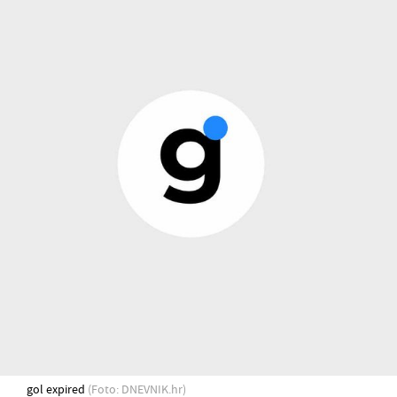
gol expired
(Foto: DNEVNIK.hr)