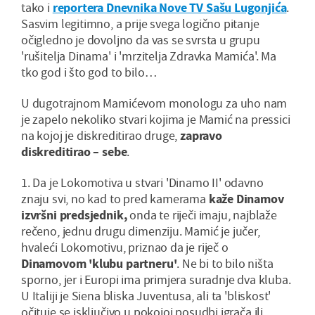
tako i
reportera Dnevnika Nove TV Sašu Lugonjića
.
Sasvim legitimno, a prije svega logično pitanje
očigledno je dovoljno da vas se svrsta u grupu
'rušitelja Dinama' i 'mrzitelja Zdravka Mamića'. Ma
tko god i što god to bilo…
U dugotrajnom Mamićevom monologu za uho nam
je zapelo nekoliko stvari kojima je Mamić na pressici
na kojoj je diskreditirao druge,
zapravo
diskreditirao – sebe
.
1. Da je Lokomotiva u stvari 'Dinamo II' odavno
znaju svi, no kad to pred kamerama
kaže Dinamov
izvršni predsjednik,
onda te riječi imaju, najblaže
rečeno, jednu drugu dimenziju. Mamić je jučer,
hvaleći Lokomotivu, priznao da je riječ o
Dinamovom 'klubu partneru'
. Ne bi to bilo ništa
sporno, jer i Europi ima primjera suradnje dva kluba.
U Italiji je Siena bliska Juventusa, ali ta 'bliskost'
očituje se isključivo u pokojoj posudbi igrača ili