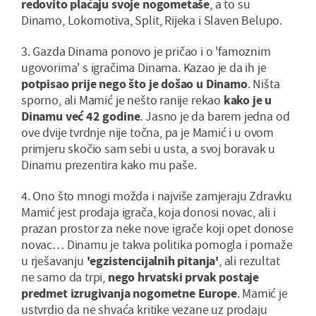
redovito plaćaju svoje nogometaše
, a to su
Dinamo, Lokomotiva, Split, Rijeka i Slaven Belupo.
3. Gazda Dinama ponovo je pričao i o 'famoznim
ugovorima' s igračima Dinama. Kazao je da ih je
potpisao prije nego što je došao u Dinamo
. Ništa
sporno, ali Mamić je nešto ranije rekao
kako je u
Dinamu već 42 godine
. Jasno je da barem jedna od
ove dvije tvrdnje nije točna, pa je Mamić i u ovom
primjeru skočio sam sebi u usta, a svoj boravak u
Dinamu prezentira kako mu paše.
4. Ono što mnogi možda i najviše zamjeraju Zdravku
Mamić jest prodaja igrača, koja donosi novac, ali i
prazan prostor za neke nove igrače koji opet donose
novac… Dinamu je takva politika pomogla i pomaže
u rješavanju
'egzistencijalnih pitanja'
, ali rezultat
ne samo da trpi,
nego hrvatski prvak postaje
predmet izrugivanja nogometne Europe
. Mamić je
ustvrdio da ne shvaća kritike vezane uz prodaju