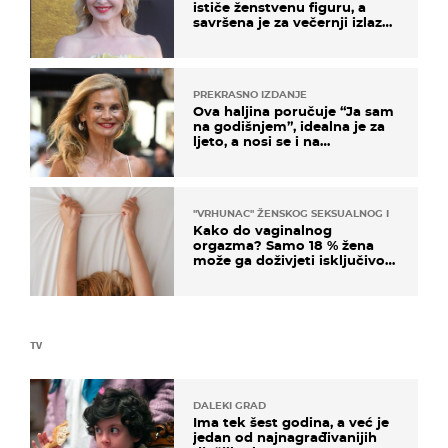
ističe ženstvenu figuru, a
savršena je za večernji izlazak
na moru
PREKRASNO IZDANJE
Ova haljina poručuje “Ja sam
na godišnjem”, idealna je za
ljeto, a nosi se i na
zagrebačkoj špici
"VRHUNAC" ŽENSKOG SEKSUALNOG ISKUSTVA
Kako do vaginalnog
orgazma? Samo 18 % žena
može ga doživjeti isključivo
na ovaj način
TV
DALEKI GRAD
Ima tek šest godina, a već je
jedan od najnagrađivanijih