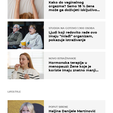
Kako do vaginalnog
orgazma? Samo 18 % žena
može ga doživjeti isključivo
na ovaj način
STUDIJA NA GOTOVO 1.900 OSOBA
Ljudi koji redovito rade ovo
imaju “mlađi” organizam,
pokazuje istraživanje
NOVO ISTRAŽIVANJE
Hormonska terapija u
menopauzi: Žene koje je
koriste imaju znatno manji
rizik od ovoga
LIFESTYLE
POPUT SIRENE
Haljina Danijele Martinović