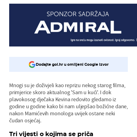
Dodajte gol.hr u omiljeni Google izvor
Mnogi su je doživjeli kao reprizu nekog starog filma,
primjerice skoro aktualnog 'Sam u kući'. I dok
plavokosog dječaka Kevina redovito gledamo iz
godine u godine kako bi nam uljepšao božićne dane,
nakon Mamićevih monologa uvijek ostane neki
čudan osjećaj.
Tri vijesti o kojima se priča