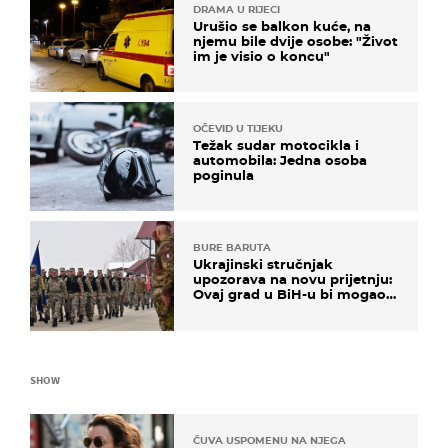
DRAMA U RIJECI
Urušio se balkon kuće, na
njemu bile dvije osobe: "Život
im je visio o koncu"
OČEVID U TIJEKU
Težak sudar motocikla i
automobila: Jedna osoba
poginula
BURE BARUTA
Ukrajinski stručnjak
upozorava na novu prijetnju:
Ovaj grad u BiH-u bi mogao
biti žarište
SHOW
ČUVA USPOMENU NA NJEGA