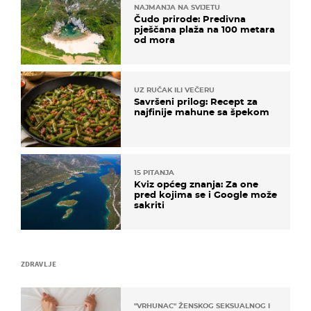
NAJMANJA NA SVIJETU
Čudo prirode: Predivna
pješčana plaža na 100 metara
od mora
UZ RUČAK ILI VEČERU
Savršeni prilog: Recept za
najfinije mahune sa špekom
15 PITANJA
Kviz općeg znanja: Za one
pred kojima se i Google može
sakriti
ZDRAVLJE
"VRHUNAC" ŽENSKOG SEKSUALNOG ISKUSTVA