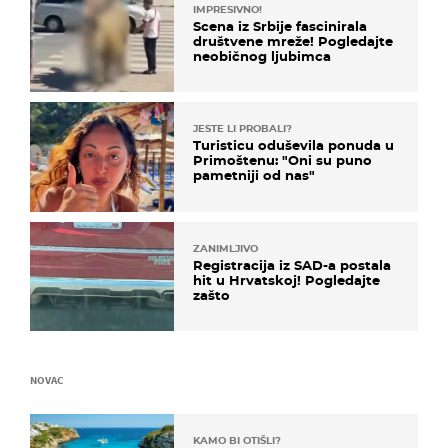
IMPRESIVNO!
Scena iz Srbije fascinirala
društvene mreže! Pogledajte
neobičnog ljubimca
JESTE LI PROBALI?
Turisticu oduševila ponuda u
Primoštenu: "Oni su puno
pametniji od nas"
ZANIMLJIVO
Registracija iz SAD-a postala
hit u Hrvatskoj! Pogledajte
zašto
NOVAC
KAMO BI OTIŠLI?