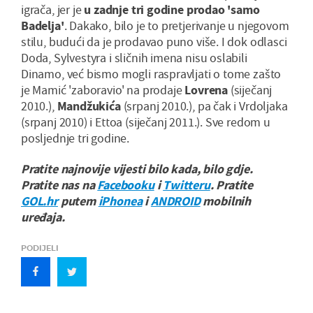
igrača, jer je
u zadnje tri godine prodao 'samo
Badelja'
. Dakako, bilo je to pretjerivanje u njegovom
stilu, budući da je prodavao puno više. I dok odlasci
Doda, Sylvestyra i sličnih imena nisu oslabili
Dinamo, već bismo mogli raspravljati o tome zašto
je Mamić 'zaboravio' na prodaje
Lovrena
(siječanj
2010.),
Mandžukića
(srpanj 2010.), pa čak i Vrdoljaka
(srpanj 2010) i Ettoa (siječanj 2011.). Sve redom u
posljednje tri godine.
Pratite najnovije vijesti bilo kada, bilo gdje.
Pratite nas na
Facebooku
i
Twitteru
. Pratite
GOL.hr
putem
iPhonea
i
ANDROID
mobilnih
uređaja.
PODIJELI