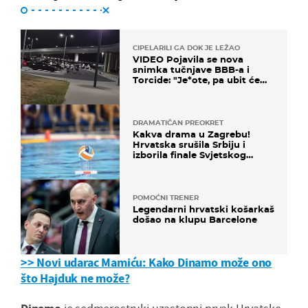
CIPELARILI GA DOK JE LEŽAO
VIDEO Pojavila se nova
snimka tučnjave BBB-a i
Torcide: "Je*ote, pa ubit će
ga!"
DRAMATIČAN PREOKRET
Kakva drama u Zagrebu!
Hrvatska srušila Srbiju i
izborila finale Svjetskog
prvenstva
POMOĆNI TRENER
Legendarni hrvatski košarkaš
došao na klupu Barcelone
>> Novi udarac Mamiću: Kako Dinamo može ono
što Hajduk ne može?