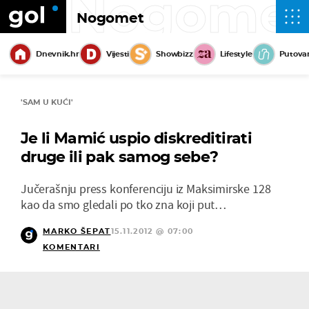
Nogome
Nogomet
Dnevnik.hr
Vijesti
Showbizz
Lifestyle
Putova
'SAM U KUĆI'
Je li Mamić uspio diskreditirati
druge ili pak samog sebe?
Jučerašnju press konferenciju iz Maksimirske 128
kao da smo gledali po tko zna koji put…
MARKO ŠEPAT
15.11.2012 @ 07:00
KOMENTARI