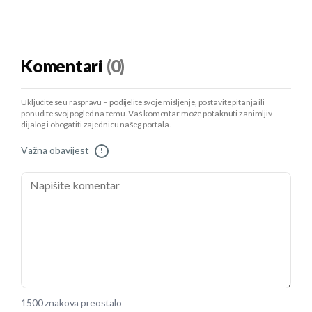
Komentari
(0)
Uključite se u raspravu – podijelite svoje mišljenje, postavite pitanja ili
ponudite svoj pogled na temu. Vaš komentar može potaknuti zanimljiv
dijalog i obogatiti zajednicu našeg portala.
Važna obavijest
!
1500 znakova preostalo