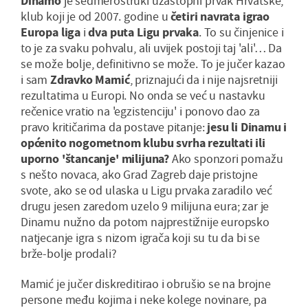
Dinamo
je sedmerostruki uzastopni prvak Hrvatske,
klub koji je od 2007. godine u
četiri navrata igrao
Europa liga
i
dva puta Ligu prvaka
. To su činjenice i
to je za svaku pohvalu, ali uvijek postoji taj 'ali'… Da
se može bolje, definitivno se može. To je jučer kazao
i sam
Zdravko Mamić
, priznajući da i nije najsretniji
rezultatima u Europi. No onda se već u nastavku
rečenice vratio na 'egzistenciju' i ponovo dao za
pravo kritičarima da postave pitanje:
jesu li Dinamu i
općenito nogometnom klubu svrha rezultati ili
uporno 'štancanje' milijuna?
Ako sponzori pomažu
s nešto novaca, ako Grad Zagreb daje pristojne
svote, ako se od ulaska u Ligu prvaka zaradilo već
drugu jesen zaredom uzelo 9 milijuna eura; zar je
Dinamu nužno da potom najprestižnije europsko
natjecanje igra s nizom igrača koji su tu da bi se
brže-bolje prodali?
Mamić je jučer diskreditirao i obrušio se na brojne
persone među kojima i neke kolege novinare, pa