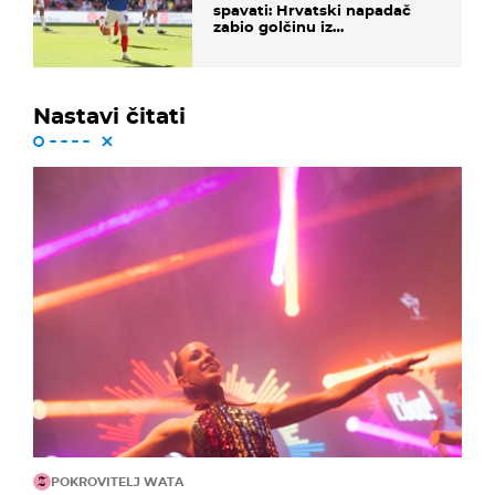
spavati: Hrvatski napadač
zabio golčinu iz
dalekometnog voleja, ali je
ispao iz Carabao Cupa
Nastavi čitati
POKROVITELJ WATA