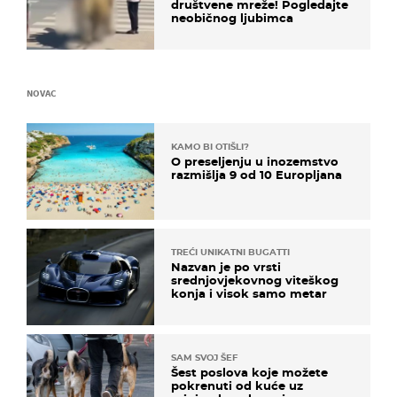
društvene mreže! Pogledajte
neobičnog ljubimca
NOVAC
KAMO BI OTIŠLI?
O preseljenju u inozemstvo
razmišlja 9 od 10 Europljana
TREĆI UNIKATNI BUGATTI
Nazvan je po vrsti
srednjovjekovnog viteškog
konja i visok samo metar
SAM SVOJ ŠEF
Šest poslova koje možete
pokrenuti od kuće uz