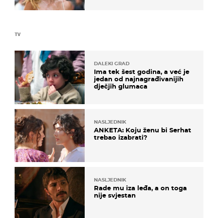
zagrebačkoj špici
TV
DALEKI GRAD
Ima tek šest godina, a već je
jedan od najnagrađivanijih
dječjih glumaca
NASLJEDNIK
ANKETA: Koju ženu bi Serhat
trebao izabrati?
NASLJEDNIK
Rade mu iza leđa, a on toga
nije svjestan