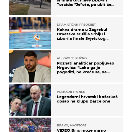
snimka tučnjave BBB-a i
Torcide: "Je*ote, pa ubit će
ga!"
DRAMATIČAN PREOKRET
Kakva drama u Zagrebu!
Hrvatska srušila Srbiju i
izborila finale Svjetskog
prvenstva
AU, OVO JE RUŽNO
Poznati analitičar popljuvao
Hrgovića: "Lako ga je
pogoditi, ne kreće se, ne
koristi noge..."
POMOĆNI TRENER
Legendarni hrvatski košarkaš
došao na klupu Barcelone
BRAVO, MAJSTORE
VIDEO Bilić može mirno