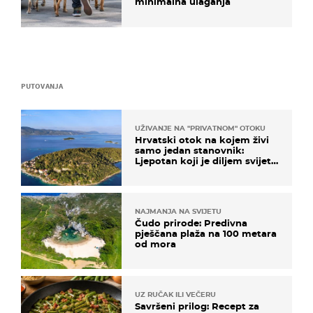
minimalna ulaganja
PUTOVANJA
UŽIVANJE NA "PRIVATNOM" OTOKU
Hrvatski otok na kojem živi
samo jedan stanovnik:
Ljepotan koji je diljem svijeta
poznat po svojem "bijelom
zlatu"
NAJMANJA NA SVIJETU
Čudo prirode: Predivna
pješčana plaža na 100 metara
od mora
UZ RUČAK ILI VEČERU
Savršeni prilog: Recept za