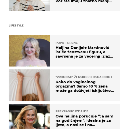
koriste imaju znatno manji
rizik od ovoga
LIFESTYLE
POPUT SIRENE
Haljina Danijele Martinović
ističe ženstvenu figuru, a
savršena je za večernji izlazak
na moru
"VRHUNAC" ŽENSKOG SEKSUALNOG ISKUSTVA
Kako do vaginalnog
orgazma? Samo 18 % žena
može ga doživjeti isključivo
na ovaj način
PREKRASNO IZDANJE
Ova haljina poručuje “Ja sam
na godišnjem”, idealna je za
ljeto, a nosi se i na