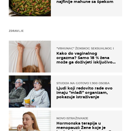
najfinije mahune sa špekom
ZDRAVLJE
"VRHUNAC" ŽENSKOG SEKSUALNOG ISKUSTVA
Kako do vaginalnog
orgazma? Samo 18 % žena
može ga doživjeti isključivo
na ovaj način
STUDIJA NA GOTOVO 1.900 OSOBA
Ljudi koji redovito rade ovo
imaju “mlađi” organizam,
pokazuje istraživanje
NOVO ISTRAŽIVANJE
Hormonska terapija u
menopauzi: Žene koje je