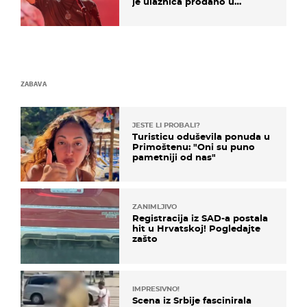
je ulaznica prodano u
kratkom vremenu
ZABAVA
JESTE LI PROBALI?
Turisticu oduševila ponuda u
Primoštenu: "Oni su puno
pametniji od nas"
ZANIMLJIVO
Registracija iz SAD-a postala
hit u Hrvatskoj! Pogledajte
zašto
IMPRESIVNO!
Scena iz Srbije fascinirala