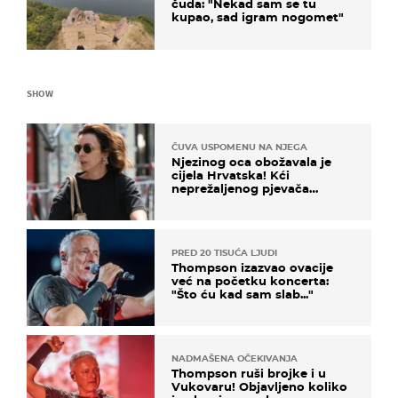
čuda: "Nekad sam se tu
kupao, sad igram nogomet"
SHOW
ČUVA USPOMENU NA NJEGA
Njezinog oca obožavala je
cijela Hrvatska! Kći
neprežaljenog pjevača
projurila špicom na dva
kotača
PRED 20 TISUĆA LJUDI
Thompson izazvao ovacije
već na početku koncerta:
"Što ću kad sam slab..."
NADMAŠENA OČEKIVANJA
Thompson ruši brojke i u
Vukovaru! Objavljeno koliko