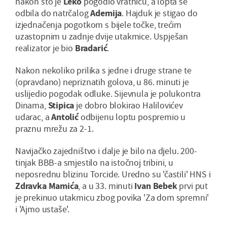
nakon što je
Leko
pogodio vratnicu, a lopta se
odbila do natrčalog
Ademija
. Hajduk je stigao do
izjednačenja pogotkom s bijele točke, trećim
uzastopnim u zadnje dvije utakmice. Uspješan
realizator je bio
Bradarić
.
Nakon nekoliko prilika s jedne i druge strane te
(opravdano) nepriznatih golova, u 86. minuti je
uslijedio pogodak odluke. Sijevnula je polukontra
Dinama,
Stipica
je dobro blokirao Halilovićev
udarac, a
Antolić
odbijenu loptu pospremio u
praznu mrežu za 2-1.
Navijačko zajedništvo i dalje je bilo na djelu. 200-
tinjak BBB-a smjestilo na istočnoj tribini, u
neposrednu blizinu Torcide. Uredno su 'častili' HNS i
Zdravka Mamića
, a u 33. minuti
Ivan Bebek
prvi put
je prekinuo utakmicu zbog povika 'Za dom spremni'
i 'Ajmo ustaše'.