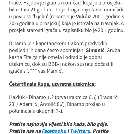
Inače, Hajduk je igrao s momčadi koja je u prosjeku
bila stara 21 godinu. To je druga najmlađa momčadi
u povijesti 'bijelih' (rekorder je
Vulić
iz 2001. godine s
20,6 godina u prosjeku) koja je istrčala na travnjak. A
prosjek starosti igrača u zapisniku bio je 20,1 godinu.
Dinamo je s kapetanskom trakom predvodio
posljednjih dana često spominjani
Šimunić
. Gruba
kazna Fife ga nije omela i odradio je dobru
utakmicu, dok su BBB-i nakon susreta počastili
igrače s 'J*** vas Mamić'.
Četvrtfinale Kupa, uzvratna utakmica:
Hajduk - Dinamo 1:2 (prva utakmica 0:5) (Bradarić
23' / Ademi 5', Antolić 86'), Dinamo prošao u
polufinale s ukupnih 7-1
Pratite najnovije vijesti bilo kada, bilo gdje.
Pratite nas na
Facebooku
i
Twitteru
. Pratite