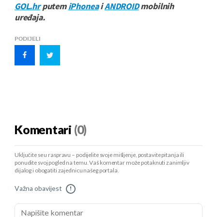
GOL.hr
putem
iPhonea
i
ANDROID
mobilnih
uređaja.
PODIJELI
Komentari
(0)
Uključite se u raspravu – podijelite svoje mišljenje, postavite pitanja ili
ponudite svoj pogled na temu. Vaš komentar može potaknuti zanimljiv
dijalog i obogatiti zajednicu našeg portala.
Važna obavijest
!