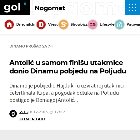
Nogome
Nogomet
Dnevnik.hr
Vijesti
Showbizz
Lifestyle
Putova
DINAMO PROŠAO SA 7-1
Antolić u samom finišu utakmice
donio Dinamu pobjedu na Poljudu
Dinamo je pobijedio Hajduk i u uzvratnoj utakmici
četvrtfinala Kupa, a pogodak odluke na Poljudu
postigao je Domagoj Antolić...
V.H.
18.12.2013 @ 17:52
KOMENTARI