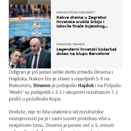
DRAMATIČAN PREOKRET
Kakva drama u Zagrebu!
Hrvatska srušila Srbiju i
izborila finale Svjetskog
prvenstva
POMOĆNI TRENER
Legendarni hrvatski košarkaš
došao na klupu Barcelone
Odigran je još jedan veliki derbi između Dinama i
Hajduka. Nakon što je slavio s uvjerljivih 5-0 na
Maksimiru,
Dinamo
je pobijedio
Hajduk
i na Poljudu.
'Modri' su pobijedili s 2-1 i ukupnim rezultatom 7-1
prošli u polufinale Kupa.
Doduše, nije to bila utakmica od rezultatske
neizvjesnosti pa je i sami susret protekao više u
revijalnom tonu. Dinamo je poveo već u 5. minuti