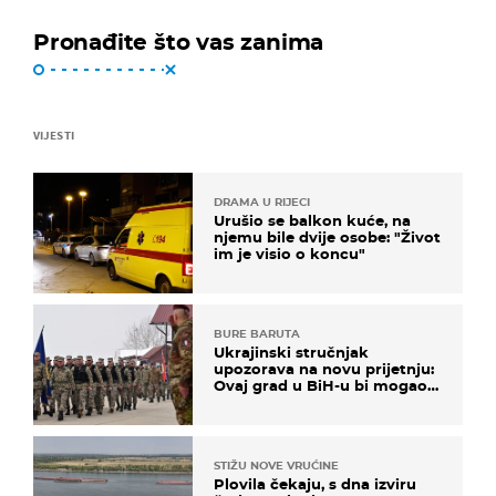
Pronađite što vas zanima
VIJESTI
DRAMA U RIJECI
Urušio se balkon kuće, na
njemu bile dvije osobe: "Život
im je visio o koncu"
BURE BARUTA
Ukrajinski stručnjak
upozorava na novu prijetnju:
Ovaj grad u BiH-u bi mogao
biti žarište
STIŽU NOVE VRUĆINE
Plovila čekaju, s dna izviru