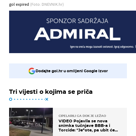
gol expired
(Foto: DNEVNIK.hr)
Dodajte gol.hr u omiljeni Google izvor
Tri vijesti o kojima se priča
CIPELARILI GA DOK JE LEŽAO
VIDEO Pojavila se nova
snimka tučnjave BBB-a i
Torcide: "Je*ote, pa ubit će
ga!"