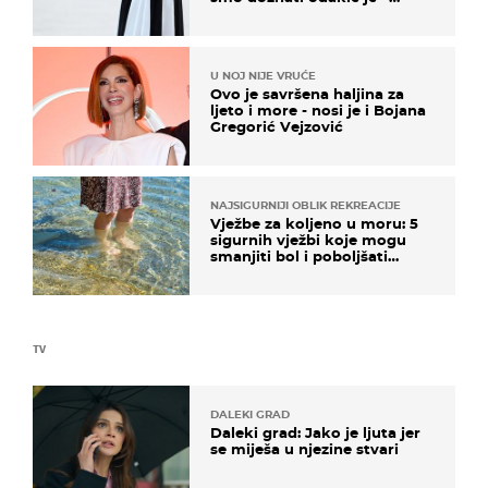
košta samo 18 eura
U NOJ NIJE VRUĆE
Ovo je savršena haljina za
ljeto i more - nosi je i Bojana
Gregorić Vejzović
NAJSIGURNIJI OBLIK REKREACIJE
Vježbe za koljeno u moru: 5
sigurnih vježbi koje mogu
smanjiti bol i poboljšati
pokretljivost
TV
DALEKI GRAD
Daleki grad: Jako je ljuta jer
se miješa u njezine stvari