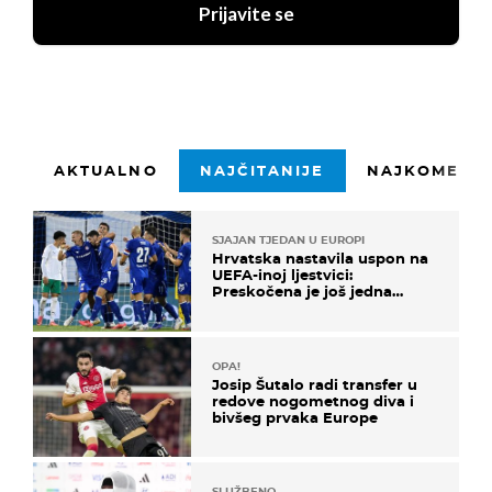
Prijavite se
AKTUALNO
NAJČITANIJE
NAJKOMENTI
SJAJAN TJEDAN U EUROPI
Hrvatska nastavila uspon na
UEFA-inoj ljestvici:
Preskočena je još jedna
država
OPA!
Josip Šutalo radi transfer u
redove nogometnog diva i
bivšeg prvaka Europe
SLUŽBENO