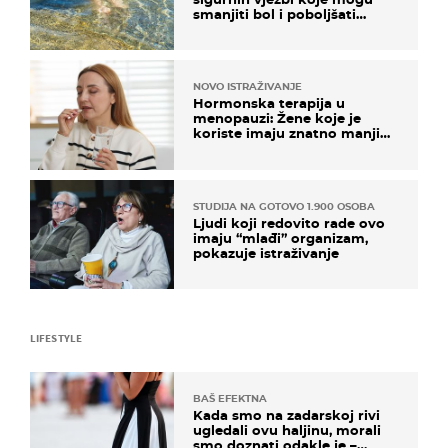
smanjiti bol i poboljšati
pokretljivost
NOVO ISTRAŽIVANJE
Hormonska terapija u
menopauzi: Žene koje je
koriste imaju znatno manji
rizik od ovoga
STUDIJA NA GOTOVO 1.900 OSOBA
Ljudi koji redovito rade ovo
imaju “mlađi” organizam,
pokazuje istraživanje
LIFESTYLE
BAŠ EFEKTNA
Kada smo na zadarskoj rivi
ugledali ovu haljinu, morali
smo doznati odakle je –