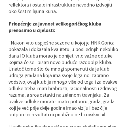
reflektora i ostale infrastrukture navodno izdvojiti
oko šest milijuna kuna.
Priopćenje za javnost velikogoričkog kluba
prenosimo u cijelosti:
"Nakon vrlo uspješne sezone u kojoj je HNK Gorica
pokazala i dokazala kvalitetu, u posljednjih nekoliko
dana IO kluba morao je donijeti vrlo važne odluke
kojima će se i pisati novo buduće razdoblje kluba.
Unatoč tome što će mnogi spomenuti da je klub
udruga građana koja ima svoje legalno izabrano
vodstvo, ovaj klub je mnogo više od toga i za ovakve
odluke treba imati hrabrosti, racionalnosti i zdravog
razuma, a srce ostaviti na zelenom travnjaku. Za
ovakve odluke morate imati i potporu grada, grada
koji je već prije dvije godine imao viziju i bez čije
potpore ni rezultati ni približno ne bi ovakvi bili.
U ovih nekoliko dana više od svega slušali smo glas