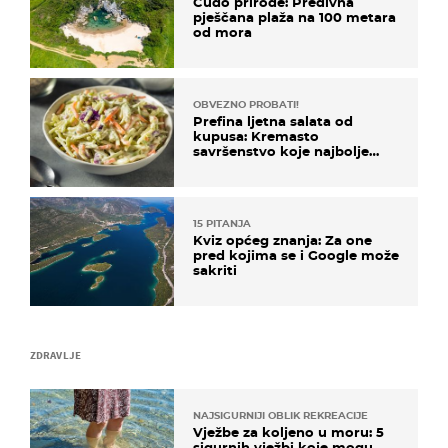
Čudo prirode: Predivna
pješčana plaža na 100 metara
od mora
OBVEZNO PROBATI!
Prefina ljetna salata od
kupusa: Kremasto
savršenstvo koje najbolje
paše uz pečeno meso
15 PITANJA
Kviz općeg znanja: Za one
pred kojima se i Google može
sakriti
ZDRAVLJE
NAJSIGURNIJI OBLIK REKREACIJE
Vježbe za koljeno u moru: 5
sigurnih vježbi koje mogu