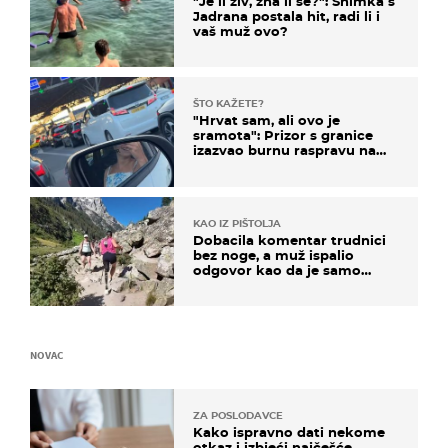
"Je li živ, zna li se?": Snimka s
Jadrana postala hit, radi li i
vaš muž ovo?
ŠTO KAŽETE?
"Hrvat sam, ali ovo je
sramota": Prizor s granice
izazvao burnu raspravu na
društvenim mrežama
KAO IZ PIŠTOLJA
Dobacila komentar trudnici
bez noge, a muž ispalio
odgovor kao da je samo
čekao…
NOVAC
ZA POSLODAVCE
Kako ispravno dati nekome
otkaz i izbjeći najčešće