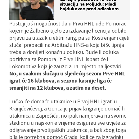
situaciju na Poljudu: Mladi
hajdukovac pred odlaskom
Postoji još mogućnost da u Prvu HNL uđe Pomorac
kojem je Žalbeno tijelo za izdavanje licencija odbilo
prijavu za ulazak u elitni rang, pa su Kostrenjani cijeli
slučaj prebacili na Arbitražu HNS-a koja bi 9. lipnja
trebala donijeti konačnu odluku. Bude li odluka
pozitivna za Pomora, iz Prve HNL ispast će i
Lokomotiva koja je zauzela 14. mjesto na ljestvici.
No
, u svakom slučaju u sljedećoj sezoni Prve HNL
igrat će 16 klubova, a sezonu kasnije liga će
smanjiti na 12 klubova, a zatim na deset.
Lučko će domaće utakmice u Prvoj HNL igrati u
Kranjčevićevoj, a Gorica je prijavila igranje domaćih
utakmica u Zaprešiću, no ipak namjerava na svome
stadionu u najskorije vrijeme osigurati sve uvjete za
odigravanje prvoligaških utakmica, a baš zbog toga
bila je potrebna pomoć Grada, koji će za izgradnju