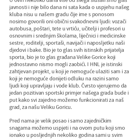
javnosti i nije bilo dana ni sata kada o uspjehu našeg
kluba nisu u našem gradu čije ime s ponosom
nosimo govorili oni obični svakodnevni ljudi: vozači
autobusa, poštari, tete u vrtiću, učitelji i profesori u
osnovnim i srednjim školama, liječnici i medicinske
sestre, roditelji, sportaši, navijači i naposljetku naši
djedovi i bake. Bio je to glas svih istinskih prijatelja
sporta, bio je to glas građana Velike Gorice koji
jednostavno nismo mogli zaobići. I HNL je istinski
zahtjevan projekt, u koji je nemoguće ulaziti sam i za
koji je nemoguće donijeti odluku na razini samo
ljudi koji upravljaju i vode klub. Čvrsto vjerujemo da
jedan pozitivan sportski primjer našega grada bude i
put kako svi zajedno možemo funkcionirati za naš
grad, za našu Veliku Goricu.
Pred nama je velik posao i samo zajedničkim
snagama možemo uspjeti i na ovom putu koji smo
ionako u posljednjih nekoliko godina sami u svim