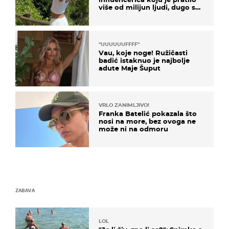
više od milijun ljudi, dugo se
borila s opakom bolešću
"UUUUUUFFFF"
Vau, koje noge! Ružičasti
badić istaknuo je najbolje
adute Maje Šuput
VRLO ZANIMLJIVO!
Franka Batelić pokazala što
nosi na more, bez ovoga ne
može ni na odmoru
ZABAVA
LOL