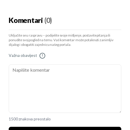
Komentari
(0)
Uključite se u raspravu – podijelite svoje mišljenje, postavite pitanja ili
ponudite svoj pogled na temu. Vaš komentar može potaknuti zanimljiv
dijalog i obogatiti zajednicu našeg portala.
Važna obavijest
!
1500 znakova preostalo