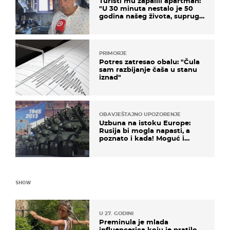
Turisti mu zapalili apartman:
"U 30 minuta nestalo je 50
godina našeg života, supruga
i ja ne možemo oka sklopiti"
PRIMORJE
Potres zatresao obalu: "Čula
sam razbijanje čaša u stanu
iznad"
OBAVJEŠTAJNO UPOZORENJE
Uzbuna na istoku Europe:
Rusija bi mogla napasti, a
poznato i kada! Moguć i
kopneni upad u članicu
NATO-a
SHOW
U 27. GODINI
Preminula je mlada
influencerica koju je pratilo