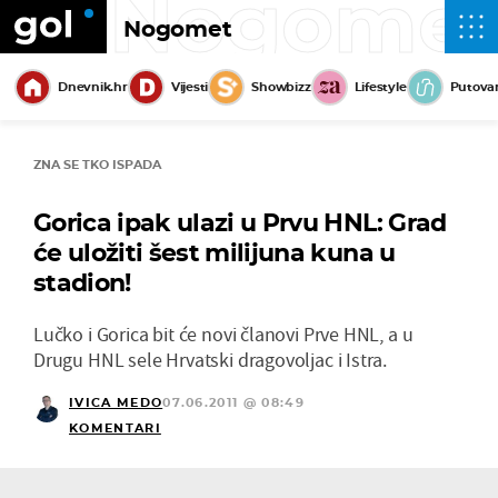
Nogome
Nogomet
Dnevnik.hr
Vijesti
Showbizz
Lifestyle
Putova
ZNA SE TKO ISPADA
Gorica ipak ulazi u Prvu HNL: Grad
će uložiti šest milijuna kuna u
stadion!
Lučko i Gorica bit će novi članovi Prve HNL, a u
Drugu HNL sele Hrvatski dragovoljac i Istra.
IVICA MEDO
07.06.2011 @ 08:49
KOMENTARI