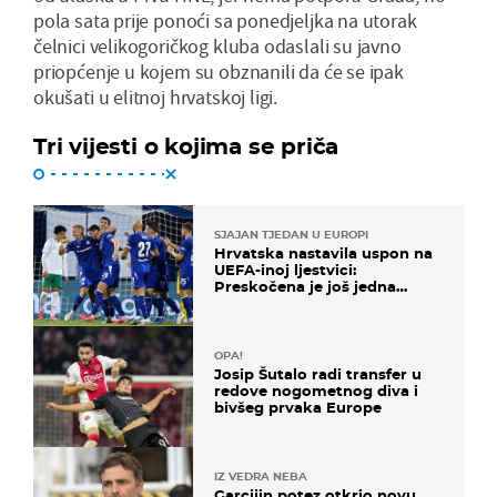
pola sata prije ponoći sa ponedjeljka na utorak
čelnici velikogoričkog kluba odaslali su javno
priopćenje u kojem su obznanili da će se ipak
okušati u elitnoj hrvatskoj ligi.
Tri vijesti o kojima se priča
SJAJAN TJEDAN U EUROPI
Hrvatska nastavila uspon na
UEFA-inoj ljestvici:
Preskočena je još jedna
država
OPA!
Josip Šutalo radi transfer u
redove nogometnog diva i
bivšeg prvaka Europe
IZ VEDRA NEBA
Garcijin potez otkrio novu