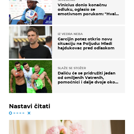
Vinicius donio konačnu
odluku, oglasio se
emotivnom porukom: "Hvala
vam svima"
IZ VEDRA NEBA
Garcijin potez otkrio novu
situaciju na Poljudu: Mladi
hajdukovac pred odlaskom
SLAŽE SE STOŽER
Daliću će se pridružiti jedan
od omiljenih Vatrenih,
pomoćnici i dalje dvoje oko
ponude
Nastavi čitati