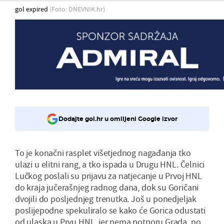
gol expired
(Foto: DNEVNIK.hr)
Dodajte gol.hr u omiljeni Google izvor
To je konačni rasplet višetjednog nagađanja tko
ulazi u elitni rang, a tko ispada u Drugu HNL. Čelnici
Lučkog poslali su prijavu za natjecanje u Prvoj HNL
do kraja jučerašnjeg radnog dana, dok su Goričani
dvojili do posljednjeg trenutka. Još u ponedjeljak
poslijepodne spekuliralo se kako će Gorica odustati
od ulaska u Prvu HNL, jer nema potporu Grada, no