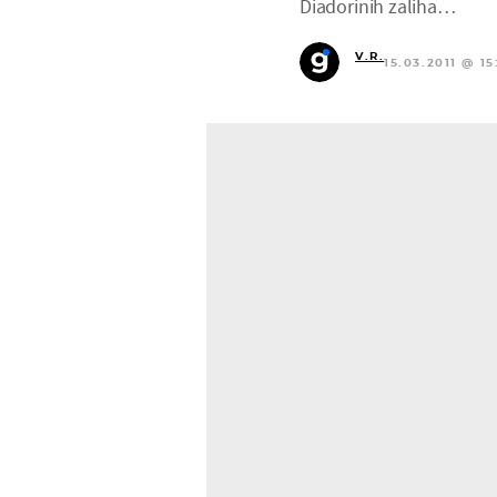
Diadorinih zaliha…
V.R.
15.03.2011 @ 15