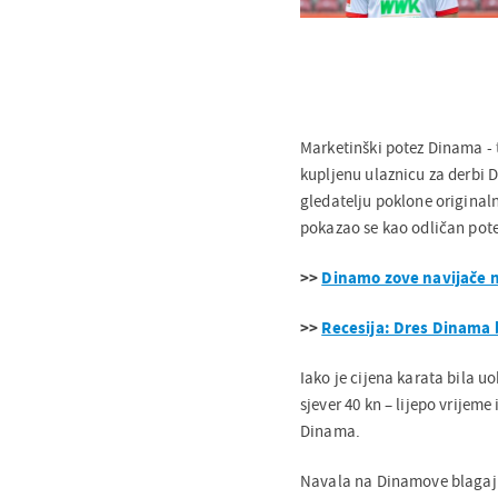
Marketinški potez Dinama - 
kupljenu ulaznicu za derbi 
gledatelju poklone originaln
pokazao se kao odličan pote
>>
Dinamo zove navijače na
>>
Recesija: Dres Dinama 
Iako je cijena karata bila uo
sjever 40 kn – lijepo vrijem
Dinama.
Navala na Dinamove blagajne