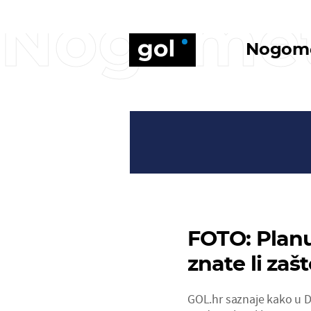
Nogome
Nogom
FOTO: Planu
znate li zašt
GOL.hr saznaje kako u D