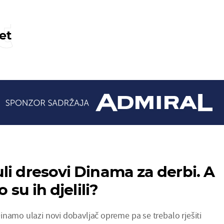
t
et
li dresovi Dinama za derbi. A
o su ih djelili?
inamo ulazi novi dobavljač opreme pa se trebalo rješiti