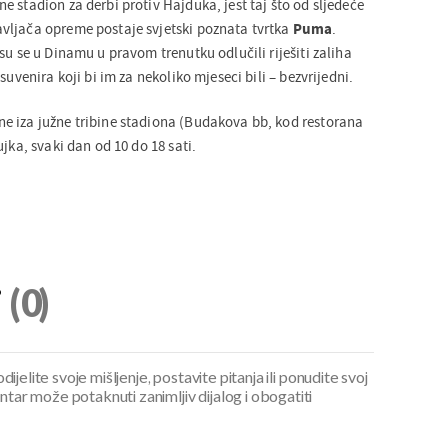
 stadion za derbi protiv Hajduka, jest taj što od sljedeće
vljača opreme postaje svjetski poznata tvrtka
Puma
.
su se u Dinamu u pravom trenutku odlučili riješiti zaliha
suvenira koji bi im za nekoliko mjeseci bili – bezvrijedni.
e iza južne tribine stadiona (Budakova bb, kod restorana
jka, svaki dan od 10 do 18 sati.
i
(0)
ijelite svoje mišljenje, postavite pitanja ili ponudite svoj
ar može potaknuti zanimljiv dijalog i obogatiti