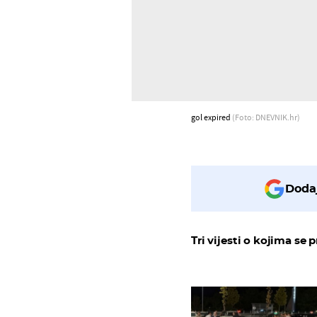
gol expired
(Foto: DNEVNIK.hr)
Dodaj
Tri vijesti o kojima se p