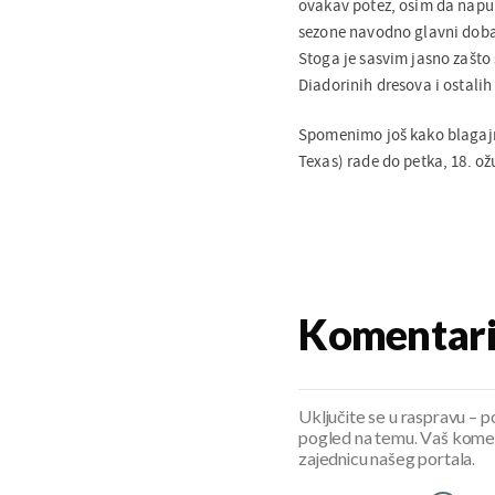
ovakav potez, osim da napune
sezone navodno glavni doba
Stoga je sasvim jasno zašto 
Diadorinih dresova i ostalih 
Spomenimo još kako blagajn
Texas) rade do petka, 18. ožu
Komentar
Uključite se u raspravu – pod
pogled na temu. Vaš koment
zajednicu našeg portala.