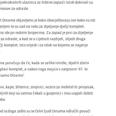
ednokratnih ulaznica za tribine zapad i istok dobivali su
dresove za odrasle.
Dinama objavljeno je kako obavještavaju sve kako su isti
jeljeni te su sad na redu za dijeljenje dječji kompleti.
na ide po rednim brojevima. Za zapad je prvi za dijeljenje
 odrasle, a kad se u cijelosti razdijeli, slijedi druga
ji komplet. Isto vrijedi i za istok na kojemu se najprije
.
a poručuju da će, kada se zalihe istroše, dijeliti zlatni
plavi komplet, a nakon toga majice s natpisom ’67. te
m samo Dinamo'.
ovi, kape, šilterice, znojnici, vezice za mobitel ili privjesak,
ljnih koji su satima čekali u gusjenici i nisu uspjeli dobiti
uba.
 razloga zašto su se čelni ljudi Dinama odlučili povući