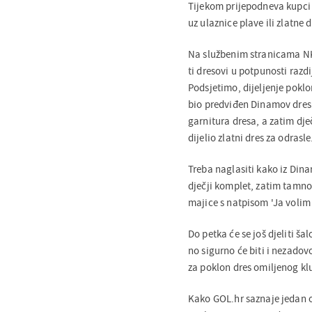
Tijekom prijepodneva kupci j
uz ulaznice plave ili zlatne 
Na službenim stranicama NK 
ti dresovi u potpunosti razdi
Podsjetimo, dijeljenje poklo
bio predviđen Dinamov dres za
garnitura dresa, a zatim dječ
dijelio zlatni dres za odrasle
Treba naglasiti kako iz Dinam
dječji komplet, zatim tamno
majice s natpisom 'Ja voli
Do petka će se još djeliti šal
no sigurno će biti i nezadovo
za poklon dres omiljenog kl
Kako GOL.hr saznaje jedan od