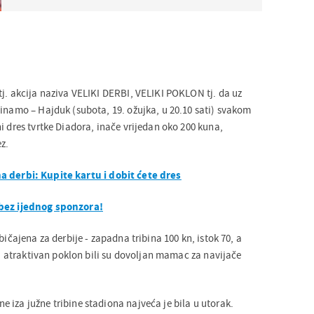
tj. akcija naziva VELIKI DERBI, VELIKI POKLON tj. da uz
Dinamo – Hajduk (subota, 19. ožujka, u 20.10 sati) svakom
i dres tvrtke Diadora, inače vrijedan oko 200 kuna,
z.
 derbi: Kupite kartu i dobit ćete dres
bez ijednog sponzora!
bičajena za derbije - zapadna tribina 100 kn, istok 70, a
e i atraktivan poklon bili su dovoljan mamac za navijače
 iza južne tribine stadiona najveća je bila u utorak.