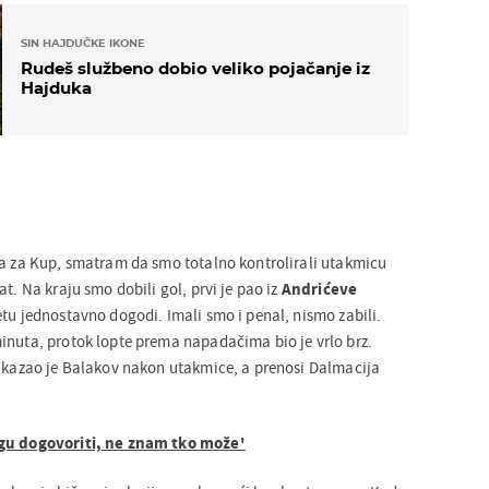
SIN HAJDUČKE IKONE
Rudeš službeno dobio veliko pojačanje iz
Hajduka
ca za Kup, smatram da smo totalno kontrolirali utakmicu
at. Na kraju smo dobili gol, prvi je pao iz
Andrićeve
tu jednostavno dogodi. Imali smo i penal, nismo zabili.
inuta, protok lopte prema napadačima bio je vrlo brz.
, kazao je Balakov nakon utakmice, a prenosi Dalmacija
ogu dogovoriti, ne znam tko može'