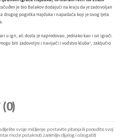
 začuđen je bio Balakov dodajući na kraju da je zadovoljan
elca drugog pogotka Hajduka i napadača koji je ovog ljeta
a.
ari u igri, ali dosta je napredovao, jednako kao i svi igrači.
ogu biti zadovoljni i navijači i vodstvo kluba“, zaključio
i
(0)
ijelite svoje mišljenje, postavite pitanja ili ponudite svoj
ar može potaknuti zanimljiv dijalog i obogatiti