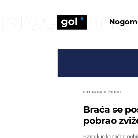
Nogome
Nogom
BALAKOV U ČUDU!
Braća se po
pobrao zvi
Hajduk je konačno pobij