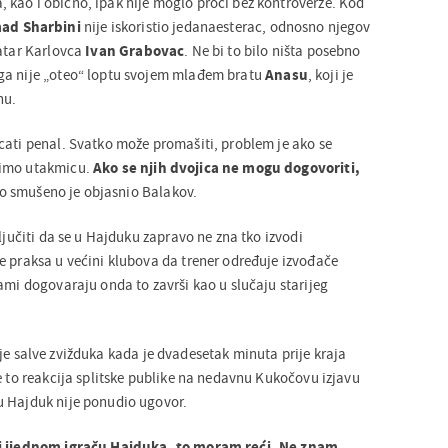
kao i obično, ipak nije moglo proći bez kontroverze. Kod
ad Sharbini
nije iskoristio jedanaesterac, odnosno njegov
ratar Karlovca
Ivan Grabovac
. Ne bi to bilo ništa posebno
ga nije „oteo“ loptu svojem mlađem bratu
Anasu
, koji je
nu.
cati penal. Svatko može promašiti, problem je ako se
bimo utakmicu.
Ako se njih dvojica ne mogu dogovoriti,
o smušeno je objasnio Balakov.
ključiti da se u Hajduku zapravo ne zna tko izvodi
e praksa u većini klubova da trener određuje izvođače
ami dogovaraju onda to završi kao u slučaju starijeg
je salve zvižduka kada je dvadesetak minuta prije kraja
e to reakcija splitske publike na nedavnu Kukočovu izjavu
u Hajduk nije ponudio ugovor.
di ijednom igraču Hajduka, to moram reći. Ne znam