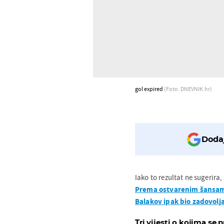
gol expired
(Foto: DNEVNIK.hr)
Dodaj
Iako to rezultat ne sugerira
Prema ostvarenim šansama,
Balakov ipak bio zadovolj
Tri vijesti o kojima se p