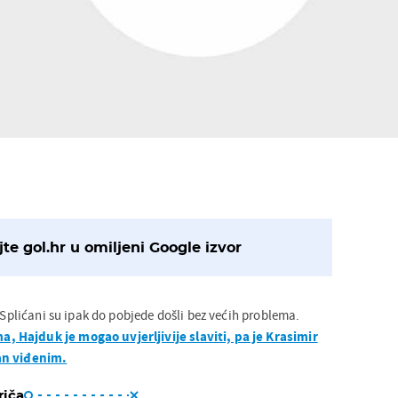
te gol.hr u omiljeni Google izvor
, Splićani su ipak do pobjede došli bez većih problema.
 Hajduk je mogao uvjerljivije slaviti, pa je Krasimir
an viđenim.
riča