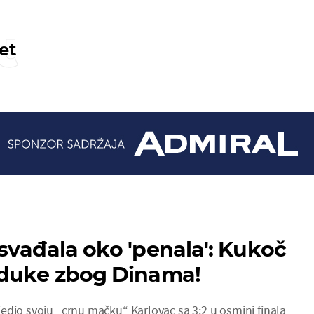
t
et
svađala oko 'penala': Kukoč
žduke zbog Dinama!
edio svoju „crnu mačku“ Karlovac sa 3:2 u osmini finala