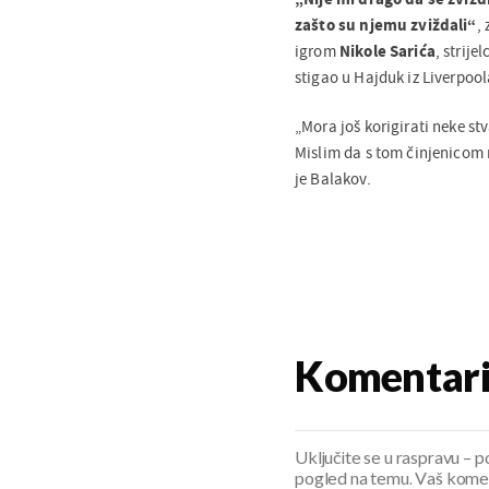
zašto su njemu zviždali“
,
igrom
Nikole Sarića
, strij
stigao u Hajduk iz Liverpool
„Mora još korigirati neke stv
Mislim da s tom činjenicom m
je Balakov.
Komentar
Uključite se u raspravu – pod
pogled na temu. Vaš koment