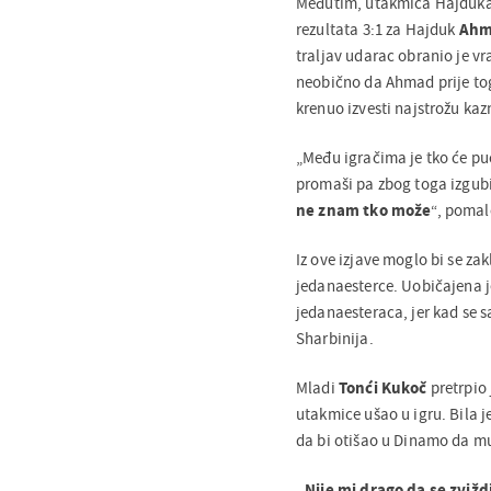
Međutim, utakmica Hajduka, 
rezultata 3:1 za Hajduk
Ahm
traljav udarac obranio je v
neobično da Ahmad prije to
krenuo izvesti najstrožu kaz
„Među igračima je tko će pu
promaši pa zbog toga izgu
ne znam tko može
“, pomal
Iz ove izjave moglo bi se za
jedanaesterce. Uobičajena j
jedanaesteraca, jer kad se s
Sharbinija.
Mladi
Tonći Kukoč
pretrpio 
utakmice ušao u igru. Bila j
da bi otišao u Dinamo da m
„Nije mi drago da se zviž