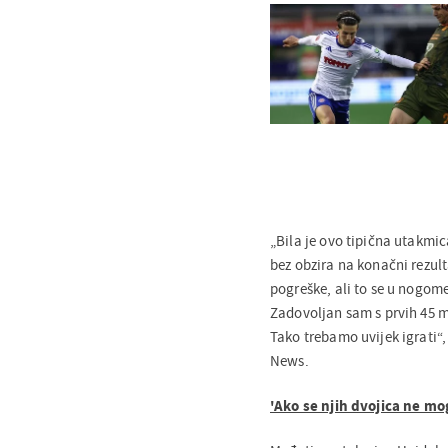
„Bila je ovo tipična utakmi
bez obzira na konačni rezult
pogreške, ali to se u nogome
Zadovoljan sam s prvih 45 m
Tako trebamo uvijek igrati“
News.
'Ako se njih dvojica ne m