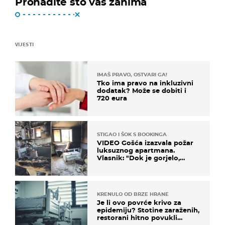
Pronađite što vas zanima
VIJESTI
IMAŠ PRAVO, OSTVARI GA!
Tko ima pravo na inkluzivni
dodatak? Može se dobiti i
720 eura
STIGAO I ŠOK S BOOKINGA
VIDEO Gošća izazvala požar
luksuznog apartmana.
Vlasnik: "Dok je gorjelo,
smijali su se, pili i pokazivali
mi srednji prst"
KRENULO OD BRZE HRANE
Je li ovo povrće krivo za
epidemiju? Stotine zaraženih,
restorani hitno povukli