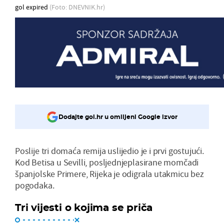
gol expired
(Foto: DNEVNIK.hr)
Dodajte gol.hr u omiljeni Google izvor
Poslije tri domaća remija uslijedio je i prvi gostujući.
Kod Betisa u Sevilli, posljednjeplasirane momčadi
španjolske Primere, Rijeka je odigrala utakmicu bez
pogodaka.
Tri vijesti o kojima se priča