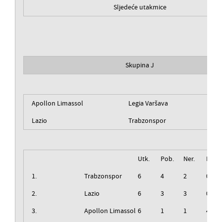
Sljedeće utakmice
Skupina J
Apollon Limassol
Legia Varšava
Lazio
Trabzonspor
Utk.
Pob.
Ner.
Izg.
1.
Trabzonspor
6
4
2
0
2.
Lazio
6
3
3
0
3.
Apollon Limassol
6
1
1
4