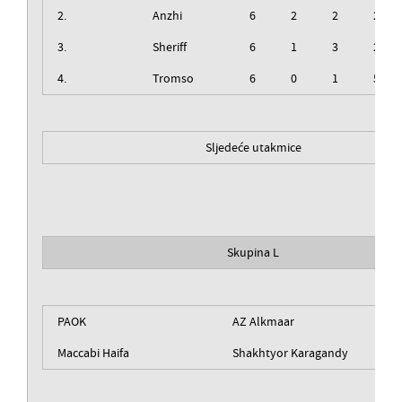
2.
Anzhi
6
2
2
2
3.
Sheriff
6
1
3
2
4.
Tromso
6
0
1
5
Sljedeće utakmice
Skupina L
PAOK
AZ Alkmaar
Maccabi Haifa
Shakhtyor Karagandy