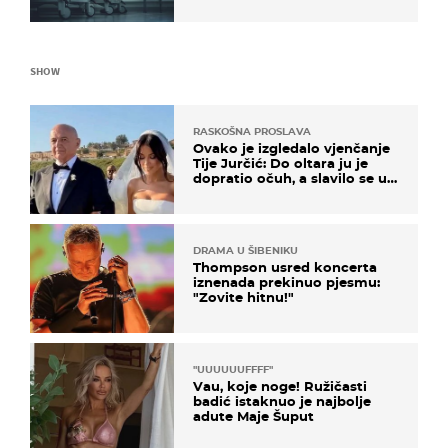
proizvod
SHOW
RASKOŠNA PROSLAVA
Ovako je izgledalo vjenčanje
Tije Jurčić: Do oltara ju je
dopratio očuh, a slavilo se uz
Olivera i Rozgu
DRAMA U ŠIBENIKU
Thompson usred koncerta
iznenada prekinuo pjesmu:
"Zovite hitnu!"
"UUUUUUFFFF"
Vau, koje noge! Ružičasti
badić istaknuo je najbolje
adute Maje Šuput