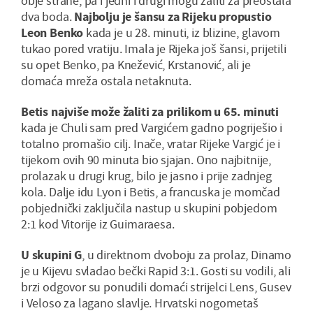
obje strane, pa i jedni i drugi mogu žaliti za preostala
dva boda.
Najbolju je šansu za Rijeku propustio
Leon Benko
kada je u 28. minuti, iz blizine, glavom
tukao pored vratiju. Imala je Rijeka još šansi, prijetili
su opet Benko, pa Knežević, Krstanović, ali je
domaća mreža ostala netaknuta.
Betis najviše može žaliti za prilikom u 65. minuti
kada je Chuli sam pred Vargićem gadno pogriješio i
totalno promašio cilj. Inače, vratar Rijeke Vargić je i
tijekom ovih 90 minuta bio sjajan. Ono najbitnije,
prolazak u drugi krug, bilo je jasno i prije zadnjeg
kola. Dalje idu Lyon i Betis, a francuska je momčad
pobjednički zaključila nastup u skupini pobjedom
2:1 kod Vitorije iz Guimaraesa.
U skupini G
, u direktnom dvoboju za prolaz, Dinamo
je u Kijevu svladao bečki Rapid 3:1. Gosti su vodili, ali
brzi odgovor su ponudili domaći strijelci Lens, Gusev
i Veloso za lagano slavlje. Hrvatski nogometaš