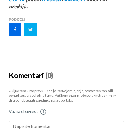
uređaja.
PODIJELI
Komentari
(0)
Uključite se u raspravu – podijelite svoje mišljenje, postavite pitanja ili
ponudite svoj pogled na temu. Vaš komentar može potaknuti zanimljiv
dijalog i obogatiti zajednicu našeg portala.
Važna obavijest
!