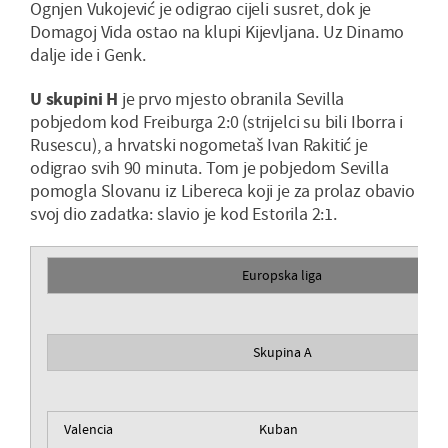
Ognjen Vukojević je odigrao cijeli susret, dok je
Domagoj Vida ostao na klupi Kijevljana. Uz Dinamo
dalje ide i Genk.
U skupini H
je prvo mjesto obranila Sevilla
pobjedom kod Freiburga 2:0 (strijelci su bili Iborra i
Rusescu), a hrvatski nogometaš Ivan Rakitić je
odigrao svih 90 minuta. Tom je pobjedom Sevilla
pomogla Slovanu iz Libereca koji je za prolaz obavio
svoj dio zadatka: slavio je kod Estorila 2:1.
Europska liga
Skupina A
Valencia
Kuban