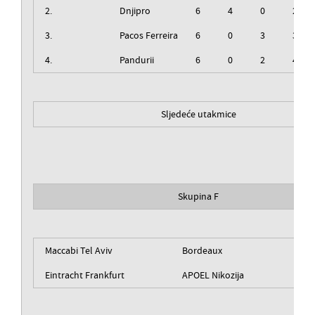
2.
Dnjipro
6
4
0
2
3.
Pacos Ferreira
6
0
3
3
4.
Pandurii
6
0
2
4
Sljedeće utakmice
Skupina F
Maccabi Tel Aviv
Bordeaux
Eintracht Frankfurt
APOEL Nikozija