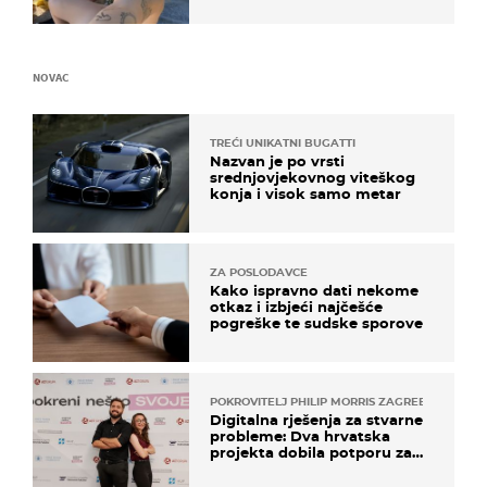
ovo sigurnim?
NOVAC
TREĆI UNIKATNI BUGATTI
Nazvan je po vrsti
srednjovjekovnog viteškog
konja i visok samo metar
ZA POSLODAVCE
Kako ispravno dati nekome
otkaz i izbjeći najčešće
pogreške te sudske sporove
POKROVITELJ PHILIP MORRIS ZAGREB
Digitalna rješenja za stvarne
probleme: Dva hrvatska
projekta dobila potporu za
razvoj