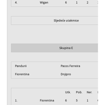
4.
Wigan
6
1
2
3
Sljedeće utakmice
Skupina E
Pandurii
Pacos Ferreira
Fiorentina
Dnjipro
Utk.
Pob.
Ner.
Izg.
1.
Fiorentina
6
5
1
0