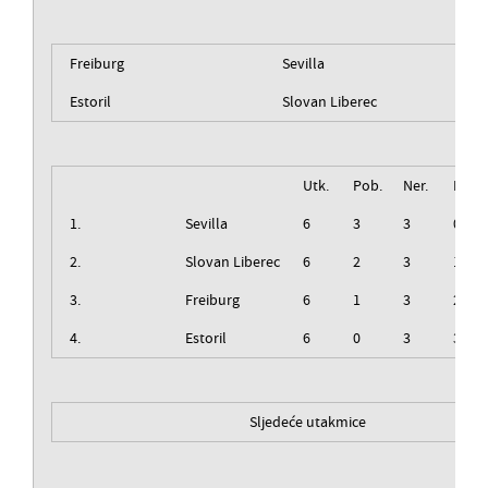
Freiburg
Sevilla
Estoril
Slovan Liberec
Utk.
Pob.
Ner.
Izg.
1.
Sevilla
6
3
3
0
2.
Slovan Liberec
6
2
3
1
3.
Freiburg
6
1
3
2
4.
Estoril
6
0
3
3
Sljedeće utakmice