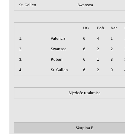
St. Gallen
Swansea
Utk.
Pob.
Ner.
Izg.
1.
Valencia
6
4
1
1
2.
Swansea
6
2
2
2
3.
Kuban
6
1
3
2
4.
St. Gallen
6
2
0
4
Sljedeće utakmice
Skupina B