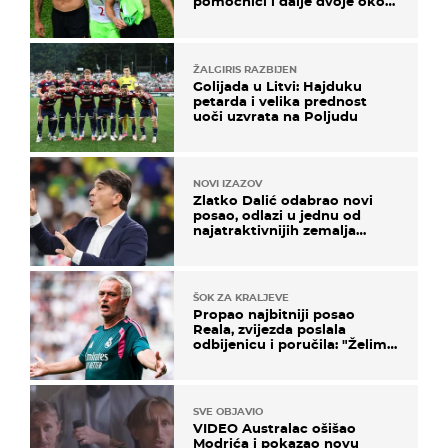
pomoćnici i dalje dvoje oko
ponude
ŽALGIRIS RAZBIJEN
Golijada u Litvi: Hajduku
petarda i velika prednost
uoči uzvrata na Poljudu
NOVI IZAZOV
Zlatko Dalić odabrao novi
posao, odlazi u jednu od
najatraktivnijih zemalja
svijeta
ŠOK ZA KRALJEVE
Propao najbitniji posao
Reala, zvijezda poslala
odbijenicu i poručila: "Želim
u Barcelonu"
SVE OBJAVIO
VIDEO Australac ošišao
Modrića i pokazao novu