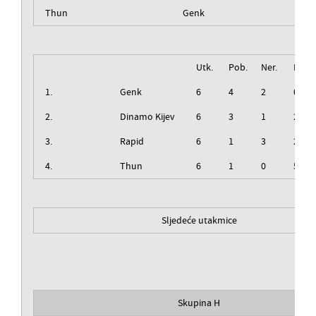
Thun
Genk
Utk.
Pob.
Ner.
Izg.
1.
Genk
6
4
2
0
2.
Dinamo Kijev
6
3
1
2
3.
Rapid
6
1
3
2
4.
Thun
6
1
0
5
Sljedeće utakmice
Skupina H