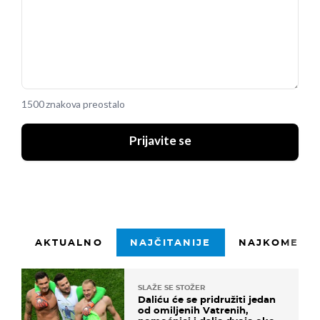
1500 znakova preostalo
Prijavite se
AKTUALNO
NAJČITANIJE
NAJKOMENTI
SLAŽE SE STOŽER
Daliću će se pridružiti jedan
od omiljenih Vatrenih,