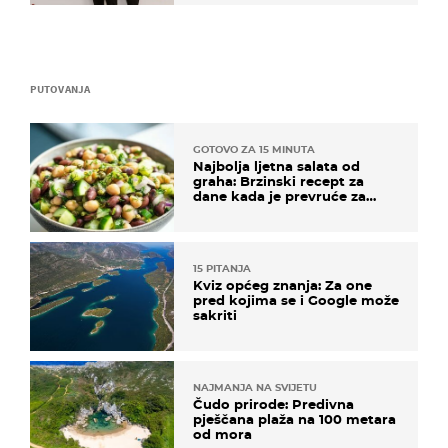
PUTOVANJA
GOTOVO ZA 15 MINUTA
Najbolja ljetna salata od
graha: Brzinski recept za
dane kada je prevruće za
kuhanje
15 PITANJA
Kviz općeg znanja: Za one
pred kojima se i Google može
sakriti
NAJMANJA NA SVIJETU
Čudo prirode: Predivna
pješčana plaža na 100 metara
od mora