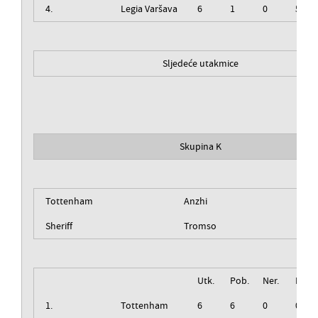
4.
Legia Varšava
6
1
0
5
Sljedeće utakmice
Skupina K
Tottenham
Anzhi
Sheriff
Tromso
Utk.
Pob.
Ner.
Izg.
1.
Tottenham
6
6
0
0