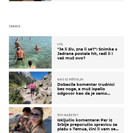
ZABAVA
LOL
"Je li živ, zna li se?": Snimka s
Jadrana postala hit, radi li i
vaš muž ovo?
KAO IZ PIŠTOLJA
Dobacila komentar trudnici
bez noge, a muž ispalio
odgovor kao da je samo
čekao…
ŠTO KAŽETE?
Isključio komentare: Par iz
Srbije preporučio spravicu za
plažu s Temua, čini li vam se