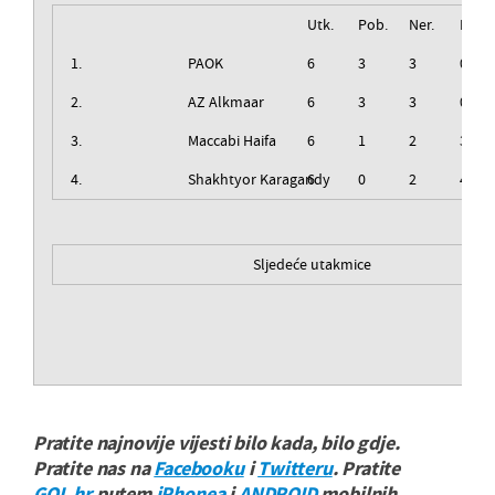
Utk.
Pob.
Ner.
Izg.
1.
PAOK
6
3
3
0
2.
AZ Alkmaar
6
3
3
0
3.
Maccabi Haifa
6
1
2
3
4.
Shakhtyor Karagandy
6
0
2
4
Sljedeće utakmice
Pratite najnovije vijesti bilo kada, bilo gdje.
Pratite nas na
Facebooku
i
Twitteru
. Pratite
GOL.hr
putem
iPhonea
i
ANDROID
mobilnih