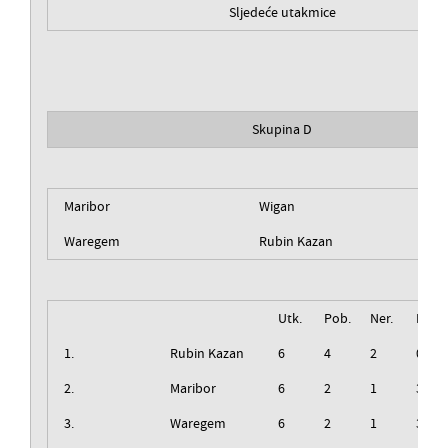
Sljedeće utakmice
Skupina D
Maribor
Wigan
Waregem
Rubin Kazan
Utk.
Pob.
Ner.
Izg.
1.
Rubin Kazan
6
4
2
0
2.
Maribor
6
2
1
3
3.
Waregem
6
2
1
3