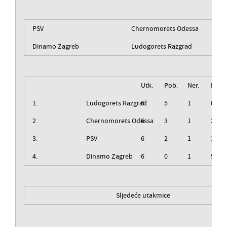
PSV
Chernomorets Odessa
Dinamo Zagreb
Ludogorets Razgrad
Utk.
Pob.
Ner.
Izg.
1.
Ludogorets Razgrad
6
5
1
0
2.
Chernomorets Odessa
6
3
1
2
3.
PSV
6
2
1
3
4.
Dinamo Zagreb
6
0
1
5
Sljedeće utakmice