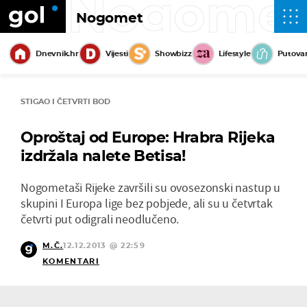
Nogome
Nogomet
Dnevnik.hr
Vijesti
Showbizz
Lifestyle
Putova
STIGAO I ČETVRTI BOD
Oproštaj od Europe: Hrabra Rijeka
izdržala nalete Betisa!
Nogometaši Rijeke završili su ovosezonski nastup u
skupini I Europa lige bez pobjede, ali su u četvrtak
četvrti put odigrali neodlučeno.
M.Č.
12.12.2013 @ 22:59
KOMENTARI