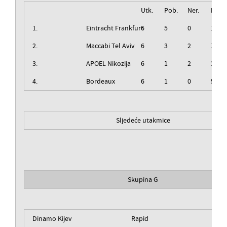
Utk.
Pob.
Ner.
Izg.
1.
Eintracht Frankfurt
6
5
0
1
2.
Maccabi Tel Aviv
6
3
2
1
3.
APOEL Nikozija
6
1
2
3
4.
Bordeaux
6
1
0
5
Sljedeće utakmice
Skupina G
Dinamo Kijev
Rapid