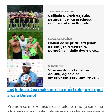
ŽALGIRIS RAZBIJEN
Golijada u Litvi: Hajduku
petarda i velika prednost
uoči uzvrata na Poljudu
SLAŽE SE STOŽER
Daliću će se pridružiti jedan
od omiljenih Vatrenih,
pomoćnici i dalje dvoje oko
ponude
SLUŽBENO
Vinicius donio konačnu
odluku, oglasio se
emotivnom porukom: "Hvala
vam svima"
Još jedna tužna maksimirska noć: Ludogorec opet
srušio Dinamo!
Premda se mreže nisu tresle, bilo je mnogo šansi na