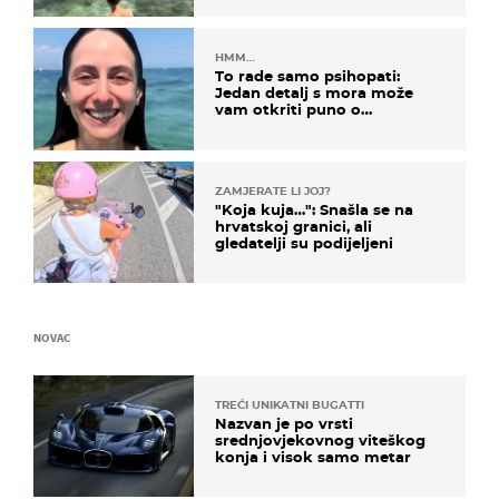
HMM…
To rade samo psihopati:
Jedan detalj s mora može
vam otkriti puno o
prijateljima
ZAMJERATE LI JOJ?
"Koja kuja…": Snašla se na
hrvatskoj granici, ali
gledatelji su podijeljeni
NOVAC
TREĆI UNIKATNI BUGATTI
Nazvan je po vrsti
srednjovjekovnog viteškog
konja i visok samo metar