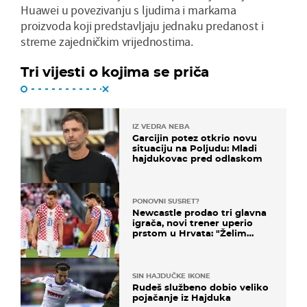
Huawei u povezivanju s ljudima i markama
proizvoda koji predstavljaju jednaku predanost i
streme zajedničkim vrijednostima.
Tri vijesti o kojima se priča
IZ VEDRA NEBA
Garcijin potez otkrio novu
situaciju na Poljudu: Mladi
hajdukovac pred odlaskom
PONOVNI SUSRET?
Newcastle prodao tri glavna
igrača, novi trener uperio
prstom u Hrvata: "Želim
njega!"
SIN HAJDUČKE IKONE
Rudeš službeno dobio veliko
pojačanje iz Hajduka