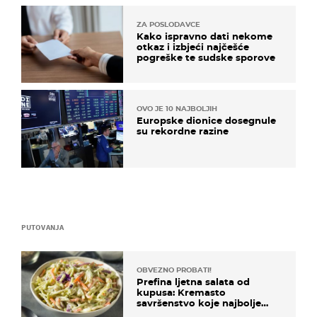
ZA POSLODAVCE
Kako ispravno dati nekome
otkaz i izbjeći najčešće
pogreške te sudske sporove
OVO JE 10 NAJBOLJIH
Europske dionice dosegnule
su rekordne razine
PUTOVANJA
OBVEZNO PROBATI!
Prefina ljetna salata od
kupusa: Kremasto
savršenstvo koje najbolje
paše uz pečeno meso