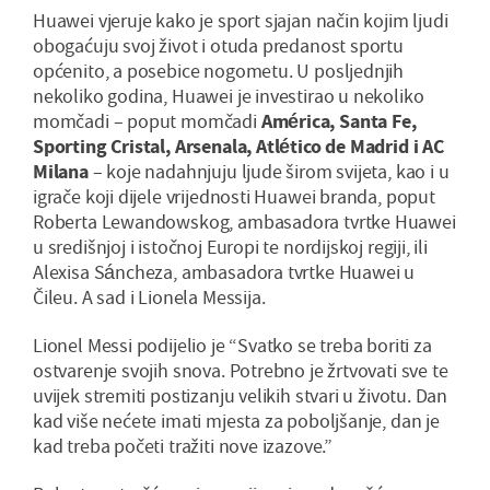
Huawei vjeruje kako je sport sjajan način kojim ljudi
obogaćuju svoj život i otuda predanost sportu
općenito, a posebice nogometu. U posljednjih
nekoliko godina, Huawei je investirao u nekoliko
momčadi – poput momčadi
América, Santa Fe,
Sporting Cristal, Arsenala, Atlético de Madrid i AC
Milana
– koje nadahnjuju ljude širom svijeta, kao i u
igrače koji dijele vrijednosti Huawei branda, poput
Roberta Lewandowskog, ambasadora tvrtke Huawei
u središnjoj i istočnoj Europi te nordijskoj regiji, ili
Alexisa Sáncheza, ambasadora tvrtke Huawei u
Čileu. A sad i Lionela Messija.
Lionel Messi podijelio je “Svatko se treba boriti za
ostvarenje svojih snova. Potrebno je žrtvovati sve te
uvijek stremiti postizanju velikih stvari u životu. Dan
kad više nećete imati mjesta za poboljšanje, dan je
kad treba početi tražiti nove izazove.”