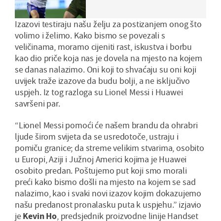
Izazovi testiraju našu želju za postizanjem onog što
volimo i želimo. Kako bismo se povezali s
veličinama, moramo cijeniti rast, iskustva i borbu
kao dio priče koja nas je dovela na mjesto na kojem
se danas nalazimo. Oni koji to shvaćaju su oni koji
uvijek traže izazove da budu bolji, a ne isključivo
uspjeh. Iz tog razloga su Lionel Messi i Huawei
savršeni par.
“Lionel Messi pomoći će našem brandu da ohrabri
ljude širom svijeta da se usredotoče, ustraju i
pomiču granice; da streme velikim stvarima, osobito
u Europi, Aziji i Južnoj Americi kojima je Huawei
osobito predan. Poštujemo put koji smo morali
preći kako bismo došli na mjesto na kojem se sad
nalazimo, kao i svaki novi izazov kojim dokazujemo
našu predanost pronalasku puta k uspjehu.” izjavio
je
Kevin Ho
, predsjednik proizvodne linije Handset