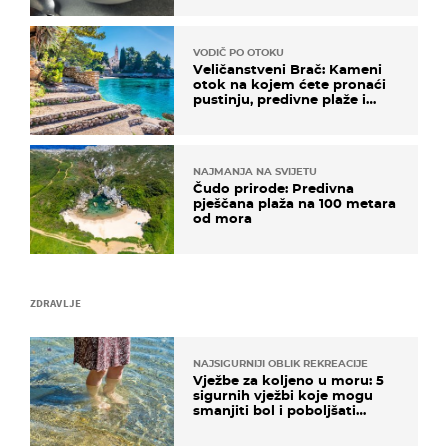
VODIČ PO OTOKU
Veličanstveni Brač: Kameni
otok na kojem ćete pronaći
pustinju, predivne plaže i
uzbudljivu hranu
NAJMANJA NA SVIJETU
Čudo prirode: Predivna
pješčana plaža na 100 metara
od mora
ZDRAVLJE
NAJSIGURNIJI OBLIK REKREACIJE
Vježbe za koljeno u moru: 5
sigurnih vježbi koje mogu
smanjiti bol i poboljšati
pokretljivost