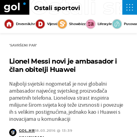
Ostali sp
Ostali sportovi
Dnevnik.hr
Vijesti
Showbizz
Lifestyle
Putova
'SAVRŠENI PAR'
Lionel Messi novi je ambasador i
član obitelji Huawei
Najbolji svjetski nogometaš je novi globalni
ambasador najvećeg svjetskog proizvođača
pametnih telefona. Lionelova strast inspirira
milijune širom svijeta koji teže izvrsnosti i povezuje
ih s velikim postignućima, jednako kao i Huawei s
inovacijama u komunikaciji
GOL.HR
18.03.2016 @ 13:39