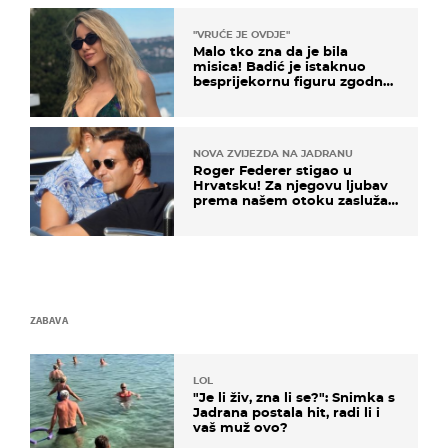
"VRUĆE JE OVDJE"
Malo tko zna da je bila
misica! Badić je istaknuo
besprijekornu figuru zgodne
voditeljice
NOVA ZVIJEZDA NA JADRANU
Roger Federer stigao u
Hrvatsku! Za njegovu ljubav
prema našem otoku zaslužan
je jedan poznati Hrvat
ZABAVA
LOL
"Je li živ, zna li se?": Snimka s
Jadrana postala hit, radi li i
vaš muž ovo?