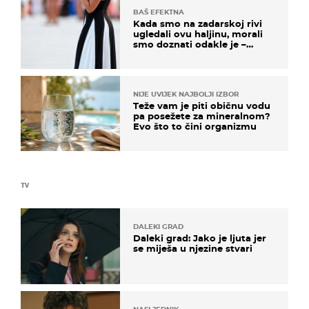
BAŠ EFEKTNA
Kada smo na zadarskoj rivi
ugledali ovu haljinu, morali
smo doznati odakle je –
košta samo 18 eura
NIJE UVIJEK NAJBOLJI IZBOR
Teže vam je piti običnu vodu
pa posežete za mineralnom?
Evo što to čini organizmu
TV
DALEKI GRAD
Daleki grad: Jako je ljuta jer
se miješa u njezine stvari