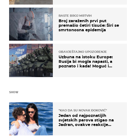
RASTE BROJ MRTVIH
Broj zaraženih prvi put
premašio četiri tisuće: Širi se
smrtonosna epidemija
OBAVJEŠTAJNO UPOZORENJE
Uzbuna na istoku Europe:
Rusija bi mogla napasti, a
poznato i kada! Moguć i
kopneni upad u članicu
NATO-a
SHOW
"KAO DA SU NOVAK ĐOKOVIĆ"
Jedan od najpoznatijih
svjetskih parova stigao na
Jadran, ovakve reakcije
vjerojatno nisu očekivali