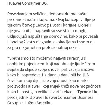
Huawei Consumer BG.
Povezivanjem veličina, demonstriramo našu
predanost našim kupcima. Ovaj koncept vidljiv je
tijekom čitavog Leovog života i karijere. Lionel i
njegova obitelj napravili su sve što su mogli,
uključujući napuštanje domovine, kako bi povezali
Lionelov život s njegovim aspiracijama i snom da
zaigra nogomet na profesionalnoj razini.
“Sretni smo što možemo najaviti suradnju s
osobitim pojedincem koji nadahnjuje ljude širom
svijeta da slijede svoje snove i prihvaćaju izazove
kako bi napredovali iz dana u dan i bili bolji. S
čovjekom koji dijeli iste vrijednosti kao marka
proizvoda Huawei i koji uvijek traži nove mogućnosti
kako bi postigao velike stvari.” rekao je
Tyrone Liu
,
predsjednik Uprave Huawei Consumer Business
Group za Južnu Ameriku.