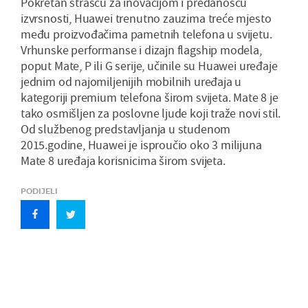
Pokretan strašću za inovacijom i predanošću
izvrsnosti, Huawei trenutno zauzima treće mjesto
među proizvođačima pametnih telefona u svijetu.
Vrhunske performanse i dizajn flagship modela,
poput Mate, P ili G serije, učinile su Huawei uređaje
jednim od najomiljenijih mobilnih uređaja u
kategoriji premium telefona širom svijeta. Mate 8 je
tako osmišljen za poslovne ljude koji traže novi stil.
Od službenog predstavljanja u studenom
2015.godine, Huawei je isproučio oko 3 milijuna
Mate 8 uređaja korisnicima širom svijeta.
PODIJELI