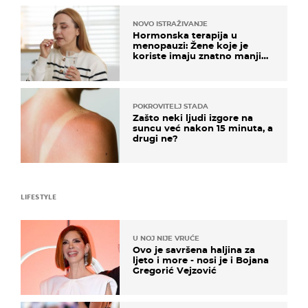
NOVO ISTRAŽIVANJE
Hormonska terapija u
menopauzi: Žene koje je
koriste imaju znatno manji
rizik od ovoga
POKROVITELJ STADA
Zašto neki ljudi izgore na
suncu već nakon 15 minuta, a
drugi ne?
LIFESTYLE
U NOJ NIJE VRUĆE
Ovo je savršena haljina za
ljeto i more - nosi je i Bojana
Gregorić Vejzović