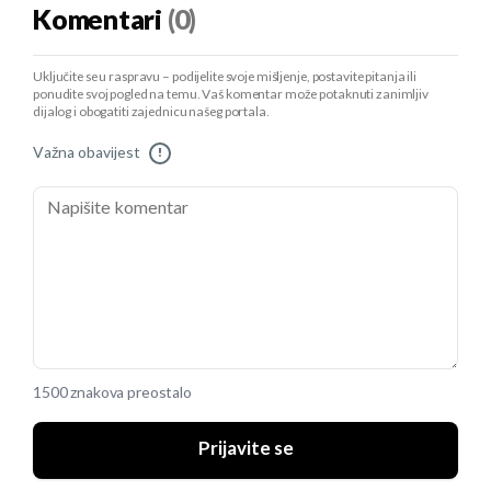
Komentari
(0)
Uključite se u raspravu – podijelite svoje mišljenje, postavite pitanja ili
ponudite svoj pogled na temu. Vaš komentar može potaknuti zanimljiv
dijalog i obogatiti zajednicu našeg portala.
Važna obavijest
!
1500 znakova preostalo
Prijavite se