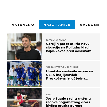
AKTUALNO
NAJČITANIJE
NAJKOMENTI
IZ VEDRA NEBA
Garcijin potez otkrio novu
situaciju na Poljudu: Mladi
hajdukovac pred odlaskom
SJAJAN TJEDAN U EUROPI
Hrvatska nastavila uspon na
UEFA-inoj ljestvici:
Preskočena je još jedna
država
OPA!
Josip Šutalo radi transfer u
redove nogometnog diva i
bivšeg prvaka Europe