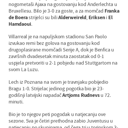
nogometaši Ajaxa na gostovanju kod Anderlechta u
Bruxellesu. Bilo je 3-0 za goste, a za momčad
Franka
de Boera
strijelci su bili
Alderweireld
,
Eriksen
i
El
Hamdaoui
.
Villarreal je na napuljskom stadionu San Paolo
izvukao remi bez golova na gostovanju kod
drugoplasirane momčadi Serije A, dok je Benfica u
završnih dvadesetak minuta zaostatak od 0-1
uspjela pretvoriti u 2-1 pobjedu nad Stuttgartom na
svom La Luzu.
Lech iz Poznana na svom je travnjaku pobijedio
Bragu 1-0. Strijelac jedinog pogotka bio je 23-
godišnji latvijski napadač
Artjoms Rudnevs
u 72.
minuti.
Bio je to njegov peti pogodak u natjecanju ove
sezone. Sva je četiri prethodna zabio Juventusu u
natjecanju po skupinama, od čega tri u torinskom 3-