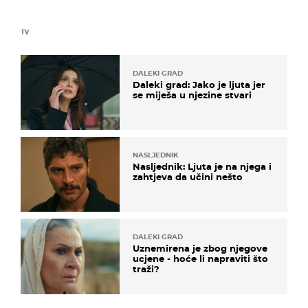
TV
DALEKI GRAD
Daleki grad: Jako je ljuta jer
se miješa u njezine stvari
NASLJEDNIK
Nasljednik: Ljuta je na njega i
zahtjeva da učini nešto
DALEKI GRAD
Uznemirena je zbog njegove
ucjene - hoće li napraviti što
traži?