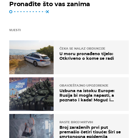
Pronađite što vas zanima
VIJESTI
ČEKA SE NALAZ OBDUKCIJE
U moru pronađeno tijelo:
Otkriveno o kome se radi
OBAVJEŠTAJNO UPOZORENJE
Uzbuna na istoku Europe:
Rusija bi mogla napasti, a
poznato i kada! Moguć i
kopneni upad u članicu
NATO-a
RASTE BROJ MRTVIH
Broj zaraženih prvi put
premašio četiri tisuće: Širi se
smrtonosna epidemija