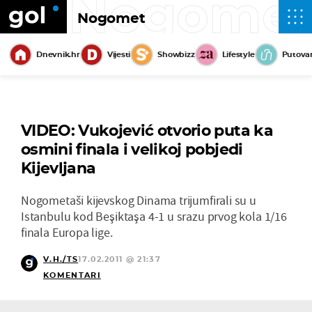
Nogome
Nogomet
Dnevnik.hr
Vijesti
Showbizz
Lifestyle
Putova
VIDEO: Vukojević otvorio puta ka
osmini finala i velikoj pobjedi
Kijevljana
Nogometaši kijevskog Dinama trijumfirali su u
Istanbulu kod Beşiktaşa 4-1 u srazu prvog kola 1/16
finala Europa lige.
V.H./TS
17.02.2011 @ 21:37
KOMENTARI