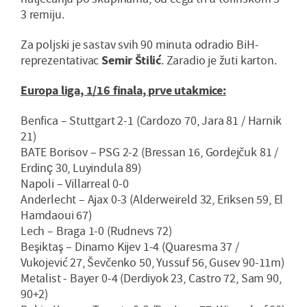
3 remiju.
Za poljski je sastav svih 90 minuta odradio BiH-
reprezentativac
Semir Štilić
. Zaradio je žuti karton.
Europa liga, 1/16 finala, prve utakmice:
Benfica – Stuttgart 2-1 (Cardozo 70, Jara 81 / Harnik
21)
BATE Borisov – PSG 2-2 (Bressan 16, Gordejčuk 81 /
Erdinç 30, Luyindula 89)
Napoli – Villarreal 0-0
Anderlecht – Ajax 0-3 (Alderweireld 32, Eriksen 59, El
Hamdaoui 67)
Lech – Braga 1-0 (Rudnevs 72)
Beşiktaş – Dinamo Kijev 1-4 (Quaresma 37 /
Vukojević 27, Ševčenko 50, Yussuf 56, Gusev 90-11m)
Metalist - Bayer 0-4 (Derdiyok 23, Castro 72, Sam 90,
90+2)