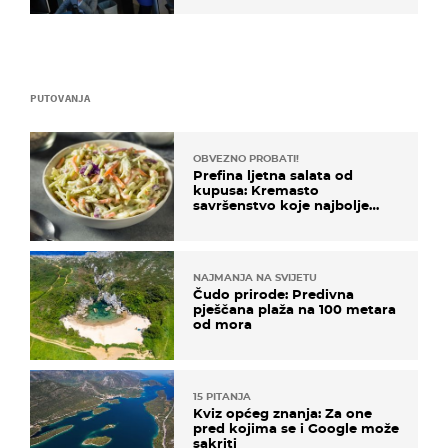
PUTOVANJA
OBVEZNO PROBATI!
Prefina ljetna salata od
kupusa: Kremasto
savršenstvo koje najbolje
paše uz pečeno meso
NAJMANJA NA SVIJETU
Čudo prirode: Predivna
pješčana plaža na 100 metara
od mora
15 PITANJA
Kviz općeg znanja: Za one
pred kojima se i Google može
sakriti