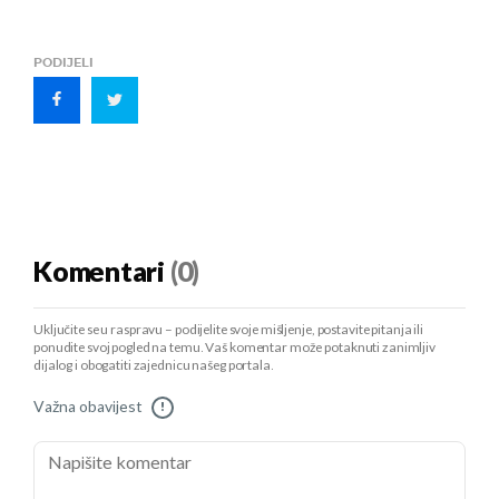
PODIJELI
Komentari
(0)
Uključite se u raspravu – podijelite svoje mišljenje, postavite pitanja ili
ponudite svoj pogled na temu. Vaš komentar može potaknuti zanimljiv
dijalog i obogatiti zajednicu našeg portala.
Važna obavijest
!