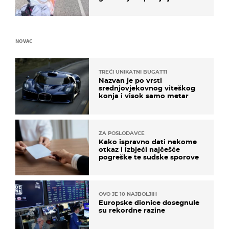
NOVAC
TREĆI UNIKATNI BUGATTI
Nazvan je po vrsti
srednjovjekovnog viteškog
konja i visok samo metar
ZA POSLODAVCE
Kako ispravno dati nekome
otkaz i izbjeći najčešće
pogreške te sudske sporove
OVO JE 10 NAJBOLJIH
Europske dionice dosegnule
su rekordne razine