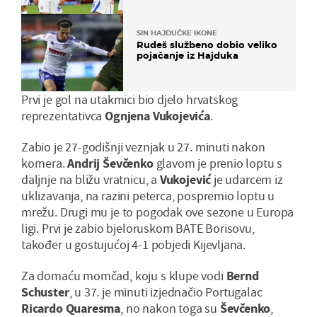
SIN HAJDUČKE IKONE
Rudeš službeno dobio veliko
pojačanje iz Hajduka
Prvi je gol na utakmici bio djelo hrvatskog
reprezentativca
Ognjena Vukojevića
.
Zabio je 27-godišnji veznjak u 27. minuti nakon
kornera.
Andrij Ševčenko
glavom je prenio loptu s
daljnje na bližu vratnicu, a
Vukojević
je udarcem iz
uklizavanja, na razini peterca, pospremio loptu u
mrežu. Drugi mu je to pogodak ove sezone u Europa
ligi. Prvi je zabio bjeloruskom BATE Borisovu,
također u gostujućoj 4-1 pobjedi Kijevljana.
Za domaću momčad, koju s klupe vodi
Bernd
Schuster
, u 37. je minuti izjednačio Portugalac
Ricardo Quaresma
, no nakon toga su
Ševčenko
,