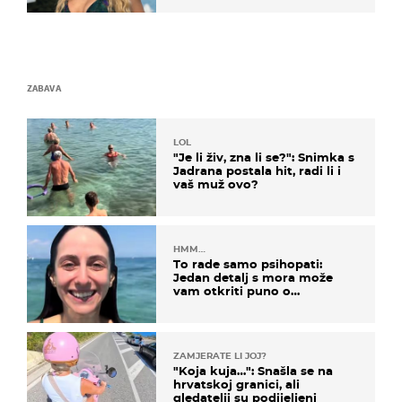
ZABAVA
LOL
"Je li živ, zna li se?": Snimka s
Jadrana postala hit, radi li i
vaš muž ovo?
HMM…
To rade samo psihopati:
Jedan detalj s mora može
vam otkriti puno o
prijateljima
ZAMJERATE LI JOJ?
"Koja kuja…": Snašla se na
hrvatskoj granici, ali
gledatelji su podijeljeni