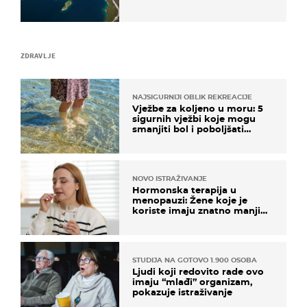
ZDRAVLJE
NAJSIGURNIJI OBLIK REKREACIJE
Vježbe za koljeno u moru: 5
sigurnih vježbi koje mogu
smanjiti bol i poboljšati
pokretljivost
NOVO ISTRAŽIVANJE
Hormonska terapija u
menopauzi: Žene koje je
koriste imaju znatno manji
rizik od ovoga
STUDIJA NA GOTOVO 1.900 OSOBA
Ljudi koji redovito rade ovo
imaju “mlađi” organizam,
pokazuje istraživanje