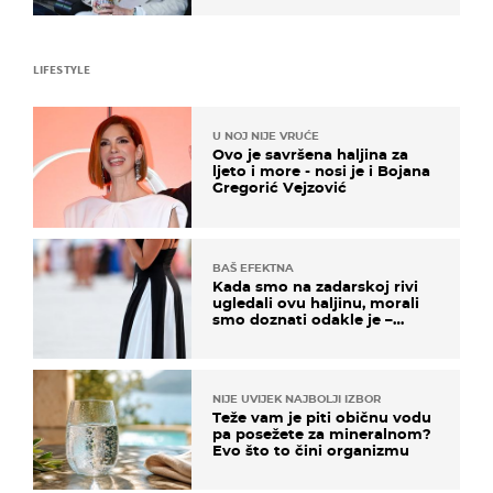
LIFESTYLE
U NOJ NIJE VRUĆE
Ovo je savršena haljina za
ljeto i more - nosi je i Bojana
Gregorić Vejzović
BAŠ EFEKTNA
Kada smo na zadarskoj rivi
ugledali ovu haljinu, morali
smo doznati odakle je –
košta samo 18 eura
NIJE UVIJEK NAJBOLJI IZBOR
Teže vam je piti običnu vodu
pa posežete za mineralnom?
Evo što to čini organizmu