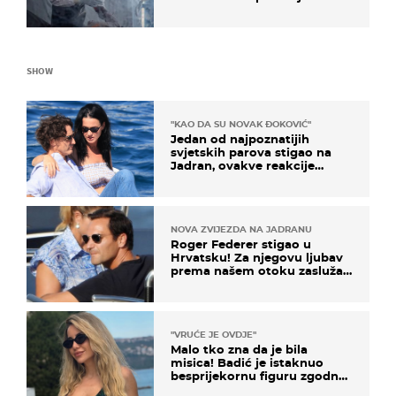
SHOW
"KAO DA SU NOVAK ĐOKOVIĆ"
Jedan od najpoznatijih
svjetskih parova stigao na
Jadran, ovakve reakcije
vjerojatno nisu očekivali
NOVA ZVIJEZDA NA JADRANU
Roger Federer stigao u
Hrvatsku! Za njegovu ljubav
prema našem otoku zaslužan
je jedan poznati Hrvat
"VRUĆE JE OVDJE"
Malo tko zna da je bila
misica! Badić je istaknuo
besprijekornu figuru zgodne
voditeljice