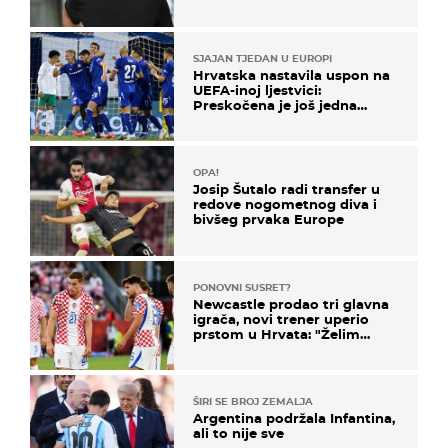
SJAJAN TJEDAN U EUROPI
Hrvatska nastavila uspon na
UEFA-inoj ljestvici:
Preskočena je još jedna
država
OPA!
Josip Šutalo radi transfer u
redove nogometnog diva i
bivšeg prvaka Europe
PONOVNI SUSRET?
Newcastle prodao tri glavna
igrača, novi trener uperio
prstom u Hrvata: "Želim
njega!"
ŠIRI SE BROJ ZEMALJA
Argentina podržala Infantina,
ali to nije sve