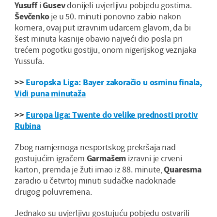
Yusuff
i
Gusev
donijeli uvjerljivu pobjedu gostima.
Ševčenko
je u 50. minuti ponovno zabio nakon
kornera, ovaj put izravnim udarcem glavom, da bi
šest minuta kasnije obavio najveći dio posla pri
trećem pogotku gostiju, onom nigerijskog veznjaka
Yussufa.
>>
Europska Liga: Bayer zakoračio u osminu finala,
Vidi puna minutaža
>>
Europa liga: Twente do velike prednosti protiv
Rubina
Zbog namjernoga nesportskog prekršaja nad
gostujućim igračem
Garmašem
izravni je crveni
karton, premda je žuti imao iz 88. minute,
Quaresma
zaradio u četvrtoj minuti sudačke nadoknade
drugog poluvremena.
Jednako su uvjerljivu gostujuću pobjedu ostvarili