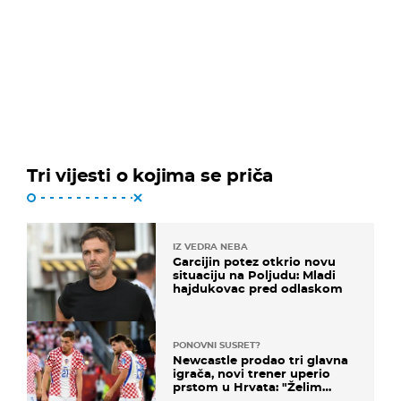
Tri vijesti o kojima se priča
IZ VEDRA NEBA
Garcijin potez otkrio novu
situaciju na Poljudu: Mladi
hajdukovac pred odlaskom
PONOVNI SUSRET?
Newcastle prodao tri glavna
igrača, novi trener uperio
prstom u Hrvata: "Želim
njega!"