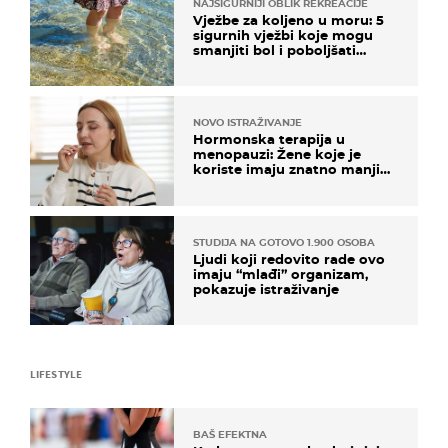
NAJSIGURNIJI OBLIK REKREACIJE
Vježbe za koljeno u moru: 5
sigurnih vježbi koje mogu
smanjiti bol i poboljšati
pokretljivost
NOVO ISTRAŽIVANJE
Hormonska terapija u
menopauzi: Žene koje je
koriste imaju znatno manji
rizik od ovoga
STUDIJA NA GOTOVO 1.900 OSOBA
Ljudi koji redovito rade ovo
imaju “mlađi” organizam,
pokazuje istraživanje
LIFESTYLE
BAŠ EFEKTNA