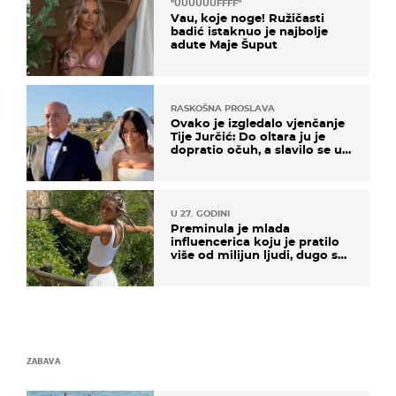
"UUUUUUFFFF"
Vau, koje noge! Ružičasti
badić istaknuo je najbolje
adute Maje Šuput
RASKOŠNA PROSLAVA
Ovako je izgledalo vjenčanje
Tije Jurčić: Do oltara ju je
dopratio očuh, a slavilo se uz
Olivera i Rozgu
U 27. GODINI
Preminula je mlada
influencerica koju je pratilo
više od milijun ljudi, dugo se
borila s opakom bolesti
ZABAVA