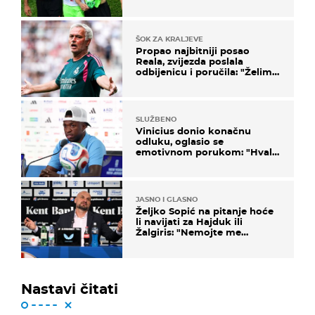
ponude
ŠOK ZA KRALJEVE
Propao najbitniji posao
Reala, zvijezda poslala
odbijenicu i poručila: "Želim
u Barcelonu"
SLUŽBENO
Vinicius donio konačnu
odluku, oglasio se
emotivnom porukom: "Hvala
vam svima"
JASNO I GLASNO
Željko Sopić na pitanje hoće
li navijati za Hajduk ili
Žalgiris: "Nemojte me
vrijeđati"
Nastavi čitati