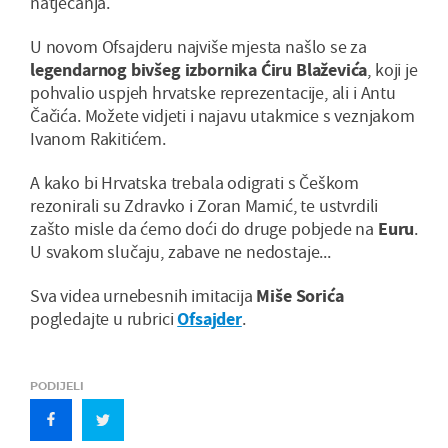
natjecanja.
U novom Ofsajderu najviše mjesta našlo se za
legendarnog bivšeg izbornika Ćiru Blaževića
, koji je
pohvalio uspjeh hrvatske reprezentacije, ali i Antu
Čačića. Možete vidjeti i najavu utakmice s veznjakom
Ivanom Rakitićem.
A kako bi Hrvatska trebala odigrati s Češkom
rezonirali su Zdravko i Zoran Mamić, te ustvrdili
zašto misle da ćemo doći do druge pobjede na
Euru
.
U svakom slučaju, zabave ne nedostaje...
Sva videa urnebesnih imitacija
Miše Sorića
pogledajte u rubrici
Ofsajder
.
PODIJELI