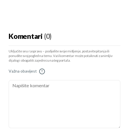
Komentari
(0)
Uključite se u raspravu – podijelite svoje mišljenje, postavite pitanja ili
ponudite svoj pogled na temu. Vaš komentar može potaknuti zanimljiv
dijalog i obogatiti zajednicu našeg portala.
Važna obavijest
!