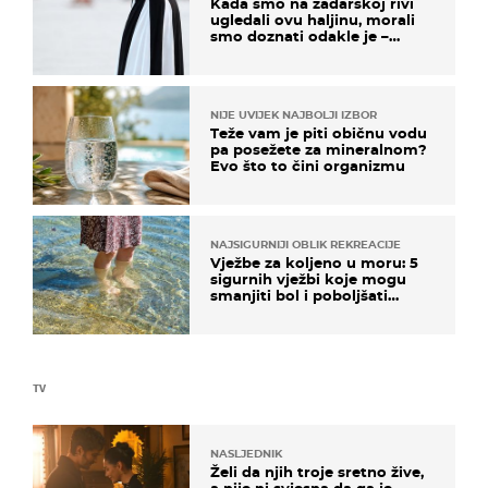
Kada smo na zadarskoj rivi
ugledali ovu haljinu, morali
smo doznati odakle je –
košta samo 18 eura
NIJE UVIJEK NAJBOLJI IZBOR
Teže vam je piti običnu vodu
pa posežete za mineralnom?
Evo što to čini organizmu
NAJSIGURNIJI OBLIK REKREACIJE
Vježbe za koljeno u moru: 5
sigurnih vježbi koje mogu
smanjiti bol i poboljšati
pokretljivost
TV
NASLJEDNIK
Želi da njih troje sretno žive,