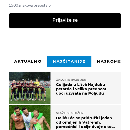
1500 znakova preostalo
Prijavite se
AKTUALNO
NAJČITANIJE
NAJKOMENTI
ŽALGIRIS RAZBIJEN
Golijada u Litvi: Hajduku
petarda i velika prednost
uoči uzvrata na Poljudu
SLAŽE SE STOŽER
Daliću će se pridružiti jedan
od omiljenih Vatrenih,
pomoćnici i dalje dvoje oko