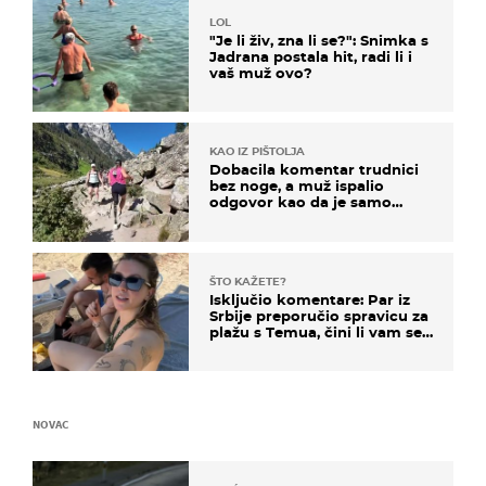
LOL
"Je li živ, zna li se?": Snimka s
Jadrana postala hit, radi li i
vaš muž ovo?
KAO IZ PIŠTOLJA
Dobacila komentar trudnici
bez noge, a muž ispalio
odgovor kao da je samo
čekao…
ŠTO KAŽETE?
Isključio komentare: Par iz
Srbije preporučio spravicu za
plažu s Temua, čini li vam se
ovo sigurnim?
NOVAC