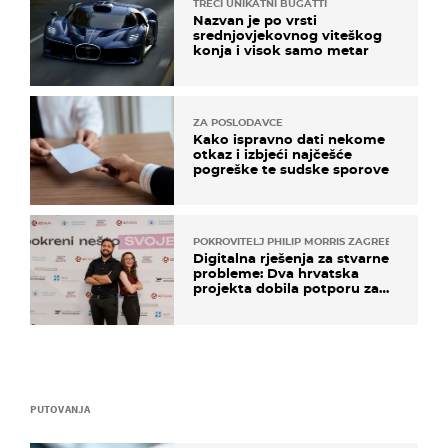
TREĆI UNIKATNI BUGATTI
Nazvan je po vrsti
srednjovjekovnog viteškog
konja i visok samo metar
ZA POSLODAVCE
Kako ispravno dati nekome
otkaz i izbjeći najčešće
pogreške te sudske sporove
POKROVITELJ PHILIP MORRIS ZAGREB
Digitalna rješenja za stvarne
probleme: Dva hrvatska
projekta dobila potporu za
razvoj
PUTOVANJA