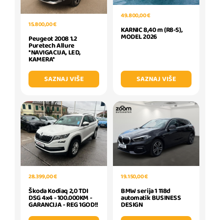
49.800,00 €
15.800,00 €
KARNIC 8,40 m (R8-S),
MODEL 2026
Peugeot 2008 1.2
Puretech Allure
*NAVIGACIJA, LED,
KAMERA*
SAZNAJ VIŠE
SAZNAJ VIŠE
19.150,00 €
28.399,00 €
BMW serija 1 118d
Škoda Kodiaq 2,0 TDI
automatik BUSINESS
DSG 4x4 - 100.000KM -
DESIGN
GARANCIJA - REG 1GOD!!