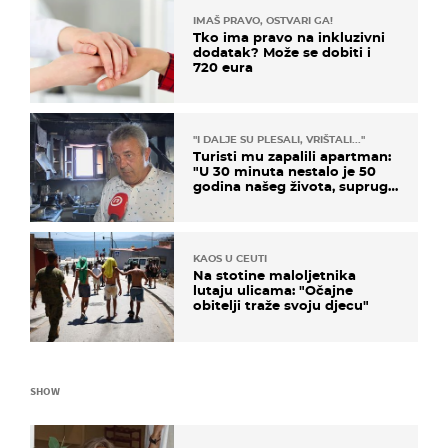
IMAŠ PRAVO, OSTVARI GA!
Tko ima pravo na inkluzivni
dodatak? Može se dobiti i
720 eura
"I DALJE SU PLESALI, VRIŠTALI..."
Turisti mu zapalili apartman:
"U 30 minuta nestalo je 50
godina našeg života, supruga
i ja ne možemo oka sklopiti"
KAOS U CEUTI
Na stotine maloljetnika
lutaju ulicama: "Očajne
obitelji traže svoju djecu"
SHOW