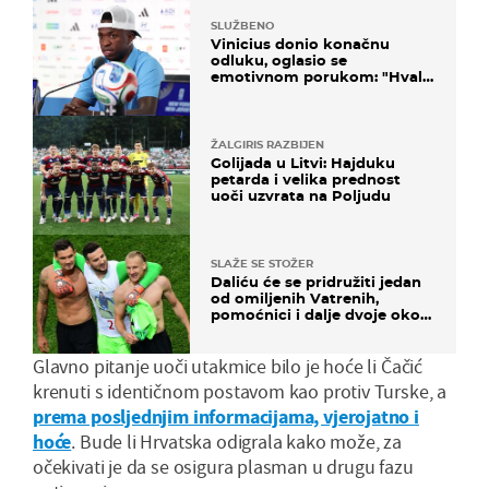
SLUŽBENO
Vinicius donio konačnu
odluku, oglasio se
emotivnom porukom: "Hvala
vam svima"
ŽALGIRIS RAZBIJEN
Golijada u Litvi: Hajduku
petarda i velika prednost
uoči uzvrata na Poljudu
SLAŽE SE STOŽER
Daliću će se pridružiti jedan
od omiljenih Vatrenih,
pomoćnici i dalje dvoje oko
ponude
Glavno pitanje uoči utakmice bilo je hoće li Čačić
krenuti s identičnom postavom kao protiv Turske, a
prema posljednjim informacijama, vjerojatno i
hoće
. Bude li Hrvatska odigrala kako može, za
očekivati je da se osigura plasman u drugu fazu