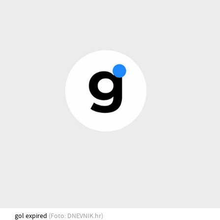
gol expired
(Foto: DNEVNIK.hr)