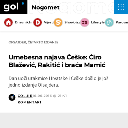
Nogome
Nogomet
Dnevnik.hr
Vijesti
Showbizz
Lifestyle
Putova
OFSAJDER, ČETVRTO IZDANJE
Urnebesna najava Češke: Ćiro
Blažević, Rakitić i braća Mamić
Dan uoči utakmice Hrvatske i Češke došlo je još
jedno izdanje Ofsajdera.
GOL.HR
16.06.2016 @ 21:41
KOMENTARI