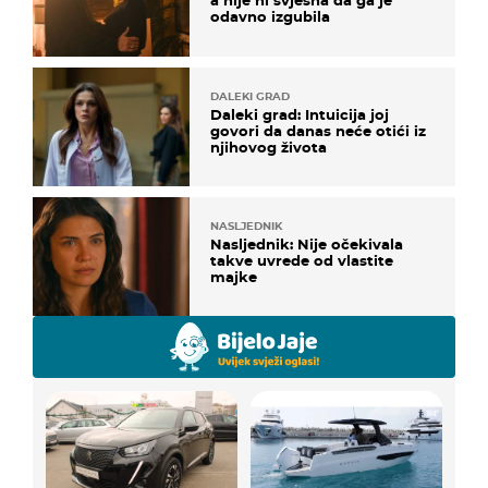
a nije ni svjesna da ga je
odavno izgubila
DALEKI GRAD
Daleki grad: Intuicija joj
govori da danas neće otići iz
njihovog života
NASLJEDNIK
Nasljednik: Nije očekivala
takve uvrede od vlastite
majke