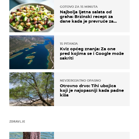
GOTOVO ZA 15 MINUTA
Najbolja ljetna salata od
graha: Brzinski recept za
dane kada je prevruće za
kuhanje
15 PITANJA
Kviz općeg znanja: Za one
pred kojima se i Google može
sakriti
NEVJEROJATNO OPASNO
Otrovno drvo: Tihi ubojica
koji je najopasniji kada padne
kiša
ZDRAVLJE