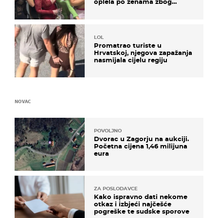
oplela po ženama zbog
užasnog ponašanja
LOL
Promatrao turiste u
Hrvatskoj, njegova zapažanja
nasmijala cijelu regiju
NOVAC
POVOLJNO
Dvorac u Zagorju na aukciji.
Početna cijena 1,46 milijuna
eura
ZA POSLODAVCE
Kako ispravno dati nekome
otkaz i izbjeći najčešće
pogreške te sudske sporove