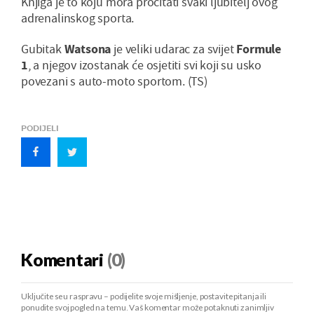
Knjiga je to koju mora pročitati svaki ljubitelj ovog
adrenalinskog sporta.
Gubitak
Watsona
je veliki udarac za svijet
Formule
1
, a njegov izostanak će osjetiti svi koji su usko
povezani s auto-moto sportom. (TS)
PODIJELI
Komentari
(0)
Uključite se u raspravu – podijelite svoje mišljenje, postavite pitanja ili
ponudite svoj pogled na temu. Vaš komentar može potaknuti zanimljiv