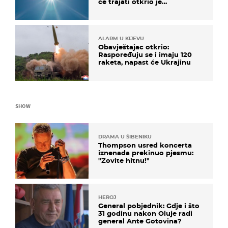
će trajati otkrio je
meteorolog
ALARM U KIJEVU
Obavještajac otkrio:
Raspoređuju se i imaju 120
raketa, napast će Ukrajinu
SHOW
DRAMA U ŠIBENIKU
Thompson usred koncerta
iznenada prekinuo pjesmu:
"Zovite hitnu!"
HEROJ
General pobjednik: Gdje i što
31 godinu nakon Oluje radi
general Ante Gotovina?