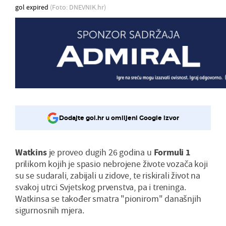
gol expired
(Foto: DNEVNIK.hr)
Dodajte gol.hr u omiljeni Google izvor
Watkins
je proveo dugih 26 godina u
Formuli 1
prilikom kojih je spasio nebrojene živote vozača koji
su se sudarali, zabijali u zidove, te riskirali život na
svakoj utrci Svjetskog prvenstva, pa i treninga.
Watkinsa se također smatra "pionirom" današnjih
sigurnosnih mjera.