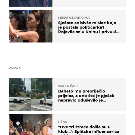
MEĐU UZVANICIMA
Sjećate se bivše misice koja
je postala političarka?
Pojavila se u Kninu i privukla
pažnju
ZABAVA
SVAKA ČAST
Bahato mu prepriječio
prijelaz, a ono što je pješak
napravio oduševilo je
društvene mreže
UŽAS…
"Ove tri štrace došle su u
klub…": Splitska influencerica