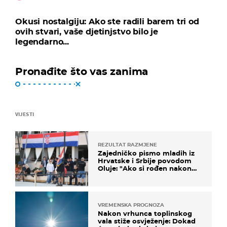
Okusi nostalgiju: Ako ste radili barem tri od
ovih stvari, vaše djetinjstvo bilo je
legendarno...
Pronađite što vas zanima
VIJESTI
REZULTAT RAZMJENE
Zajedničko pismo mladih iz
Hrvatske i Srbije povodom
Oluje: "Ako si rođen nakon
'95..."
VREMENSKA PROGNOZA
Nakon vrhunca toplinskog
vala stiže osvježenje: Dokad