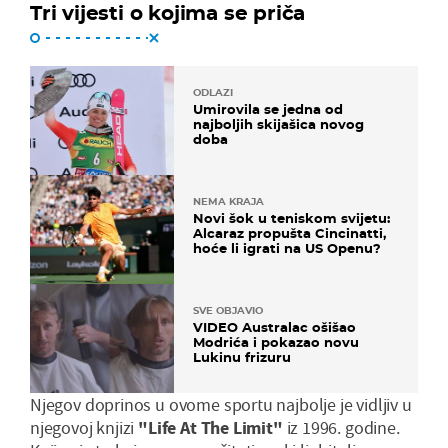
Tri vijesti o kojima se priča
ODLAZI
Umirovila se jedna od
najboljih skijašica novog
doba
NEMA KRAJA
Novi šok u teniskom svijetu:
Alcaraz propušta Cincinatti,
hoće li igrati na US Openu?
SVE OBJAVIO
VIDEO Australac ošišao
Modrića i pokazao novu
Lukinu frizuru
Njegov doprinos u ovome sportu najbolje je vidljiv u
njegovoj knjizi
"Life At The Limit"
iz 1996. godine.