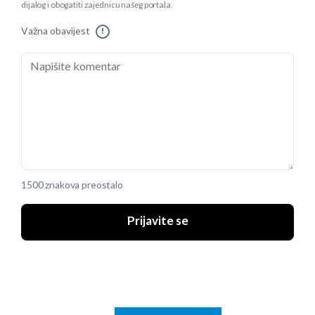
dijalog i obogatiti zajednicu našeg portala.
Važna obavijest
!
1500 znakova preostalo
Prijavite se