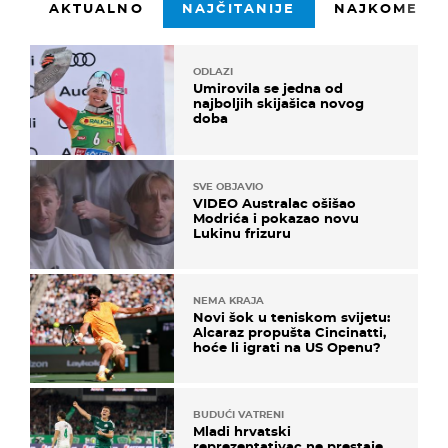
AKTUALNO
NAJČITANIJE
NAJKOMENTI
ODLAZI
Umirovila se jedna od
najboljih skijašica novog
doba
SVE OBJAVIO
VIDEO Australac ošišao
Modrića i pokazao novu
Lukinu frizuru
NEMA KRAJA
Novi šok u teniskom svijetu:
Alcaraz propušta Cincinatti,
hoće li igrati na US Openu?
BUDUĆI VATRENI
Mladi hrvatski
reprezentativac ne prestaje