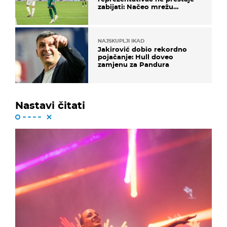
zabijati: Načeo mrežu
bugarskog velikana
NAJSKUPLJI IKAD
Jakirović dobio rekordno
pojačanje: Hull doveo
zamjenu za Pandura
Nastavi čitati