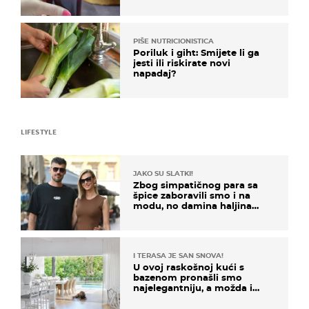
PIŠE NUTRICIONISTICA
Poriluk i giht: Smijete li ga
jesti ili riskirate novi
napadaj?
LIFESTYLE
JAKO SU SLATKI!
Zbog simpatičnog para sa
špice zaboravili smo i na
modu, no damina haljina
itekako nas se dojmila
I TERASA JE SAN SNOVA!
U ovoj raskošnoj kući s
bazenom pronašli smo
najelegantniju, a možda i
najljepšu bijelu kuhinju