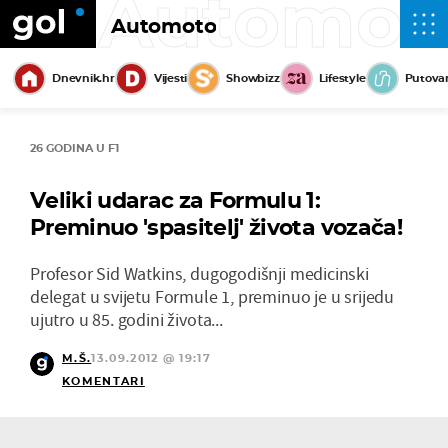
Automot
Automoto
Dnevnik.hr
Vijesti
Showbizz
Lifestyle
Putova
26 GODINA U F1
Veliki udarac za Formulu 1:
Preminuo 'spasitelj' života vozača!
Profesor Sid Watkins, dugogodišnji medicinski
delegat u svijetu Formule 1, preminuo je u srijedu
ujutro u 85. godini života...
M.Š.
13.09.2012 @ 19:17
KOMENTARI