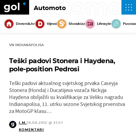
Automot
Automoto
Dnevnik.hr
Vijesti
Showbizz
Lifestyle
Putova
VN INDIANAPOLISA
Teški padovi Stonera i Haydena,
pole-position Pedrosi
Teški padovi aktualnog svjetskog prvaka Caseyja
Stonera (Honda) i Ducatijeva vozača Nickyja
Haydena obilježili su kvalifikacije za Veliku nagradu
Indianapolisa, 11. utrku sezone Svjetskog prvenstva
za MotoGP klasu…
I.M.
18.08.2012 @ 21:51
KOMENTARI