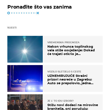
Pronađite što vas zanima
VIJESTI
VREMENSKA PROGNOZA
Nakon vrhunca toplinskog
vala stiže osvježenje: Dokad
će trajati otkrio je
meteorolog
VOZILO SLETJELO S CESTE
UZNEMIRUJUĆE Strašni
prizori nesreće u Zagrebu:
Auto se prepolovio, jedna
osoba poginula
JE L' TO IDU IZBORI?
Stižu novi dodaci na mirovine
branitelja, oni poručuju: