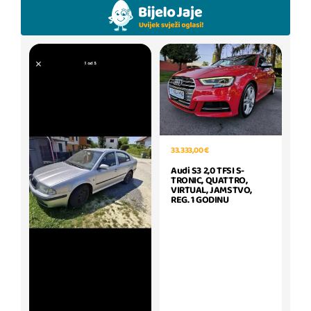
33.333,00 €
Audi S3 2,0 TFSI S-
TRONIC, QUATTRO,
VIRTUAL, JAMSTVO,
REG. 1 GODINU