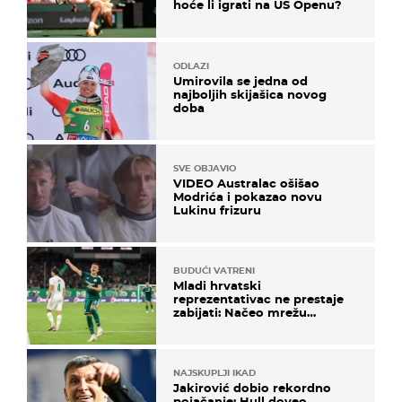
hoće li igrati na US Openu?
ODLAZI
Umirovila se jedna od
najboljih skijašica novog
doba
SVE OBJAVIO
VIDEO Australac ošišao
Modrića i pokazao novu
Lukinu frizuru
BUDUĆI VATRENI
Mladi hrvatski
reprezentativac ne prestaje
zabijati: Načeo mrežu
bugarskog velikana
NAJSKUPLJI IKAD
Jakirović dobio rekordno
pojačanje: Hull doveo