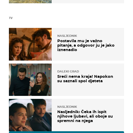
TV
NASLJEDNIK
Postavila mu je važno
pitanje, a odgovor ju je jako
iznenadio
DALEKI GRAD
Sreći nema kraja! Napokon
su saznali spol djeteta
NASLJEDNIK
Nasljednik: Čeka ih ispit
njihove ljubavi, ali oboje su
spremni na njega