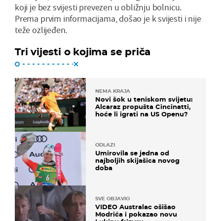
koji je bez svijesti prevezen u obližnju bolnicu.
Prema prvim informacijama, došao je k svijesti i nije
teže ozlijeđen.
Tri vijesti o kojima se priča
NEMA KRAJA
Novi šok u teniskom svijetu:
Alcaraz propušta Cincinatti,
hoće li igrati na US Openu?
ODLAZI
Umirovila se jedna od
najboljih skijašica novog
doba
SVE OBJAVIO
VIDEO Australac ošišao
Modrića i pokazao novu