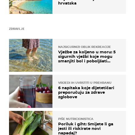
hrvatska
ZDRAVLJE
NAJSIGURNIJI OBLIK REKREACIJE
Vježbe za koljeno u moru: 5
sigurnih vježbi koje mogu
smanjiti bol i poboljšati
pokretljivost
VRIJEDI IH UVRSTITI U PREHRANU
6 napitaka koje dijetetičari
preporučuju za zdrave
zglobove
PIŠE NUTRICIONISTICA
Poriluk i giht: Smijete li ga
jesti ili riskirate novi
napadaj?