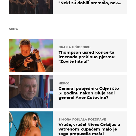
"Neki su dobili premalo, neki
su dobili previše"
SHOW
DRAMA U ŠIBENIKU
Thompson usred koncerta
iznenada prekinuo pjesmu:
"Zovite hitnu!"
HEROJ
General pobjednik: Gdje i što
31 godinu nakon Oluje radi
general Ante Gotovina?
S MORA POSLALA POZDRAVE
Vruće, vruće! Nives Celzijus u
vatrenom kupaćem malo je
toga prepustila mašti