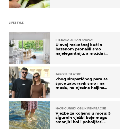
LIFESTYLE
I TERASA JE SAN SNOVA!
U ovoj raskošnoj kući s
bazenom pronašli smo
najelegantniju, a možda i
najljepšu bijelu kuhinju
JAKO SU SLATKI!
Zbog simpatičnog para sa
špice zaboravili smo i na
modu, no njezina haljina
itekako nas se dojmila
NAJSIGURNIJI OBLIK REKREACIJE
Vježbe za koljeno u moru: 5
sigurnih vježbi koje mogu
smanjiti bol i poboljšati
pokretljivost