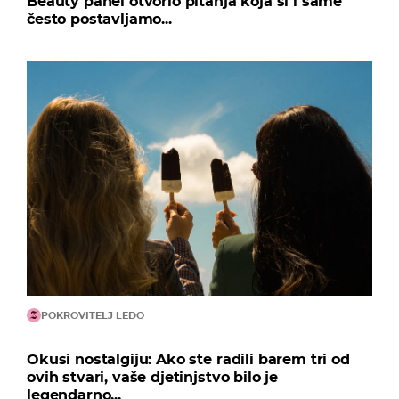
Beauty panel otvorio pitanja koja si i same
često postavljamo...
POKROVITELJ LEDO
Okusi nostalgiju: Ako ste radili barem tri od
ovih stvari, vaše djetinjstvo bilo je
legendarno...