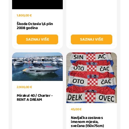
1.800,00 €
Škoda Octavia 1,6 plin
2008 godina
SAZNAJ VIŠE
SAZNAJ VIŠE
2.900,00 €
Mirakul 40 / Charter -
RENT A DREAM
45,00 €
Navijačka zastava s
imenom mjesta,
svečana (150x75cm)