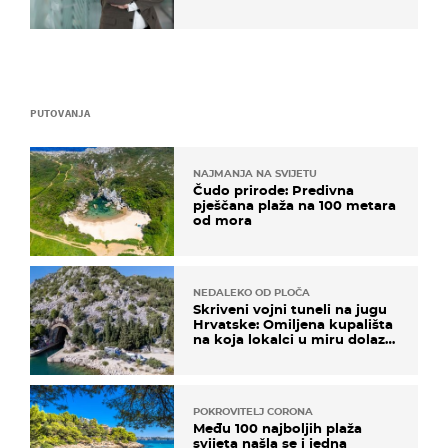
kaže ulagač
PUTOVANJA
NAJMANJA NA SVIJETU
Čudo prirode: Predivna
pješčana plaža na 100 metara
od mora
NEDALEKO OD PLOČA
Skriveni vojni tuneli na jugu
Hrvatske: Omiljena kupališta
na koja lokalci u miru dolaze
roniti i skakati u more
POKROVITELJ CORONA
Među 100 najboljih plaža
svijeta našla se i jedna