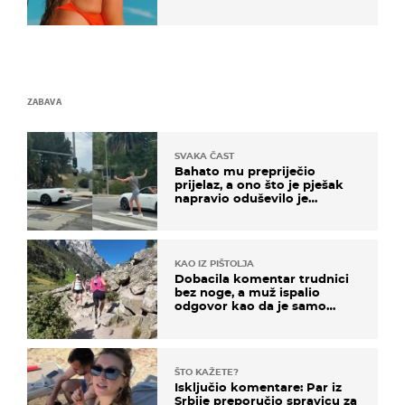
ZABAVA
SVAKA ČAST
Bahato mu prepriječio
prijelaz, a ono što je pješak
napravio oduševilo je
društvene mreže
KAO IZ PIŠTOLJA
Dobacila komentar trudnici
bez noge, a muž ispalio
odgovor kao da je samo
čekao…
ŠTO KAŽETE?
Isključio komentare: Par iz
Srbije preporučio spravicu za