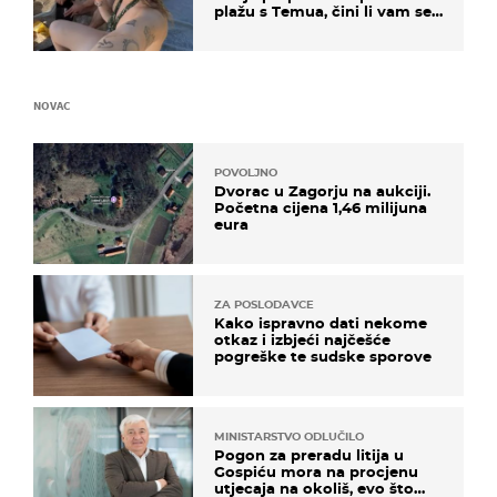
plažu s Temua, čini li vam se
ovo sigurnim?
NOVAC
POVOLJNO
Dvorac u Zagorju na aukciji.
Početna cijena 1,46 milijuna
eura
ZA POSLODAVCE
Kako ispravno dati nekome
otkaz i izbjeći najčešće
pogreške te sudske sporove
MINISTARSTVO ODLUČILO
Pogon za preradu litija u
Gospiću mora na procjenu
utjecaja na okoliš, evo što