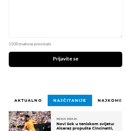
1500 znakova preostalo
Prijavite se
AKTUALNO
NAJČITANIJE
NAJKOMENTI
NEMA KRAJA
Novi šok u teniskom svijetu:
Alcaraz propušta Cincinatti,