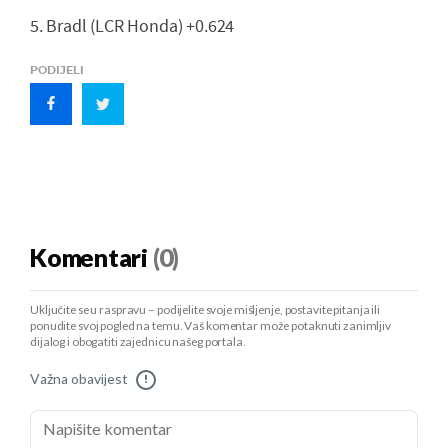
5. Bradl (LCR Honda) +0.624
PODIJELI
Komentari
(0)
Uključite se u raspravu – podijelite svoje mišljenje, postavite pitanja ili
ponudite svoj pogled na temu. Vaš komentar može potaknuti zanimljiv
dijalog i obogatiti zajednicu našeg portala.
Važna obavijest
!