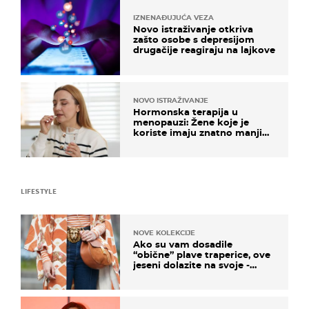
IZNENAĐUJUĆA VEZA
Novo istraživanje otkriva
zašto osobe s depresijom
drugačije reagiraju na lajkove
NOVO ISTRAŽIVANJE
Hormonska terapija u
menopauzi: Žene koje je
koriste imaju znatno manji
rizik od ovoga
LIFESTYLE
NOVE KOLEKCIJE
Ako su vam dosadile
“obične” plave traperice, ove
jeseni dolazite na svoje -
izdvajamo 15 hit modela