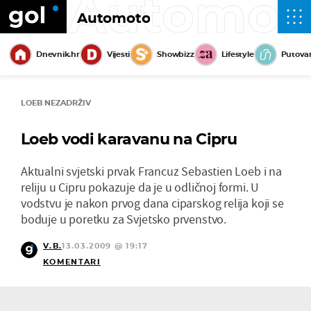
Automot
Automoto
Dnevnik.hr
Vijesti
Showbizz
Lifestyle
Putova
LOEB NEZADRŽIV
Loeb vodi karavanu na Cipru
Aktualni svjetski prvak Francuz Sebastien Loeb i na
reliju u Cipru pokazuje da je u odličnoj formi. U
vodstvu je nakon prvog dana ciparskog relija koji se
boduje u poretku za Svjetsko prvenstvo.
V.B.
13.03.2009 @ 19:17
KOMENTARI