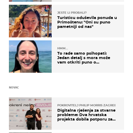
JESTE LI PROBALI?
Turisticu oduševila ponuda u
Primoštenu: "Oni su puno
pametniji od nas"
HMM…
To rade samo psihopati:
Jedan detalj s mora može
vam otkriti puno o
prijateljima
NOVAC
POKROVITELJ PHILIP MORRIS ZAGREB
Digitalna rješenja za stvarne
probleme: Dva hrvatska
projekta dobila potporu za
razvoj