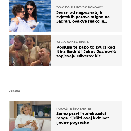
"KAO DA SU NOVAK ĐOKOVIĆ"
Jedan od najpoznatijih
svjetskih parova stigao na
Jadran, ovakve reakcije
vjerojatno nisu očekivali
SAMO DOBRA PISMA
Poslušajte kako to zvuči kad
Nina Badrić i Jakov Jozinović
zapjevaju Oliverov hit!
ZABAVA
POKAŽITE ŠTO ZNATE!
Samo pravi intelektualci
mogu riješiti ovaj kviz bez
ijedne pogreške