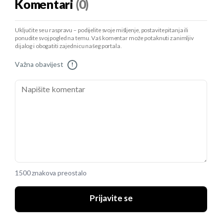
Komentari
(0)
Uključite se u raspravu – podijelite svoje mišljenje, postavite pitanja ili
ponudite svoj pogled na temu. Vaš komentar može potaknuti zanimljiv
dijalog i obogatiti zajednicu našeg portala.
Važna obavijest
!
1500 znakova preostalo
Prijavite se