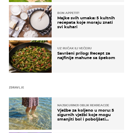
BON APPETIT!
Majke svih umaka: 5 kultnih
recepata koje moraju znati
svi kuhari
UZ RUČAK ILI VEČERU
Savršeni prilog: Recept za
najfinije mahune sa špekom
ZDRAVLJE
NAJSIGURNIJI OBLIK REKREACIJE
Vježbe za koljeno u moru: 5
sigurnih vježbi koje mogu
smanjiti bol i poboljšati
pokretljivost