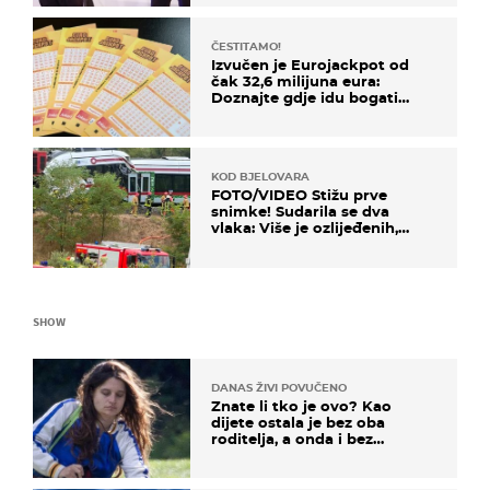
ČESTITAMO!
Izvučen je Eurojackpot od
čak 32,6 milijuna eura:
Doznajte gdje idu bogati
dobitci u Hrvatskoj
KOD BJELOVARA
FOTO/VIDEO Stižu prve
snimke! Sudarila se dva
vlaka: Više je ozlijeđenih,
hitne službe na terenu
SHOW
DANAS ŽIVI POVUČENO
Znate li tko je ovo? Kao
dijete ostala je bez oba
roditelja, a onda i bez
milijuna koje je trebala
naslijediti