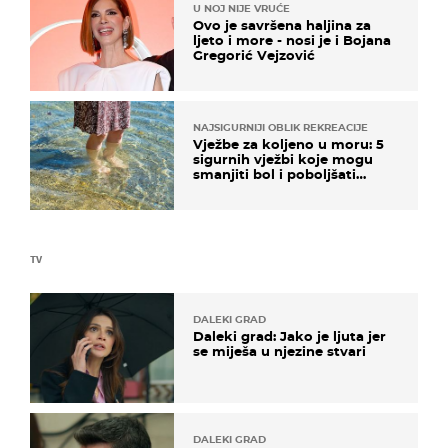
U NOJ NIJE VRUĆE
Ovo je savršena haljina za
ljeto i more - nosi je i Bojana
Gregorić Vejzović
NAJSIGURNIJI OBLIK REKREACIJE
Vježbe za koljeno u moru: 5
sigurnih vježbi koje mogu
smanjiti bol i poboljšati
pokretljivost
TV
DALEKI GRAD
Daleki grad: Jako je ljuta jer
se miješa u njezine stvari
DALEKI GRAD