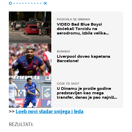
POJAVILA SE SNIMKA
VIDEO Bad Blue Boysi
dočekali Torcidu na
aerodromu, izbila velika
masovna tučnjava
BOMBA!
Liverpool doveo kapetana
Barcelone!
GDJE ĆE SAD?
U Dinamu je prošle godine
predstavljen kao mega
transfer, danas je pao najniže
u karijeri
>>
Loeb novi vladar snijega i leda
REZULTATI: