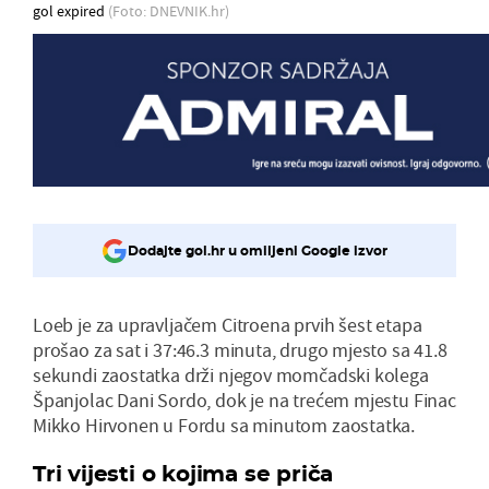
gol expired
(Foto: DNEVNIK.hr)
Dodajte gol.hr u omiljeni Google izvor
Loeb je za upravljačem Citroena prvih šest etapa
prošao za sat i 37:46.3 minuta, drugo mjesto sa 41.8
sekundi zaostatka drži njegov momčadski kolega
Španjolac Dani Sordo, dok je na trećem mjestu Finac
Mikko Hirvonen u Fordu sa minutom zaostatka.
Tri vijesti o kojima se priča