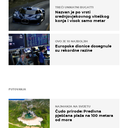
TREĆI UNIKATNI BUGATTI
Nazvan je po vrsti
srednjovjekovnog viteškog
konja i visok samo metar
OVO JE 10 NAJBOLJIH
Europske dionice dosegnule
su rekordne razine
PUTOVANJA
NAJMANJA NA SVIJETU
Čudo prirode: Predivna
pješčana plaža na 100 metara
od mora