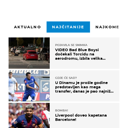
AKTUALNO
NAJČITANIJE
NAJKOMENTI
POJAVILA SE SNIMKA
VIDEO Bad Blue Boysi
dočekali Torcidu na
aerodromu, izbila velika
masovna tučnjava
GDJE ĆE SAD?
U Dinamu je prošle godine
predstavljen kao mega
transfer, danas je pao najniže
u karijeri
BOMBA!
Liverpool doveo kapetana
Barcelone!