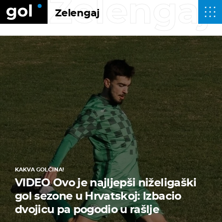
Zelengaj
Zelengaj
KAKVA GOLČINA!
VIDEO Ovo je najljepši niželigaški
gol sezone u Hrvatskoj: Izbacio
dvojicu pa pogodio u rašlje