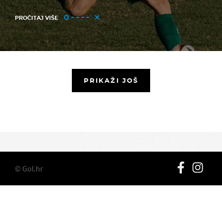
PROČITAJ VIŠE
PRIKAŽI JOŠ
© Gol.hr