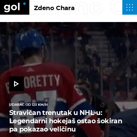
Zdeno C
Zdeno Chara
UDARAC OD 123 KM/H
Stravičan trenutak u NHL-u:
Legendarni hokejaš ostao šokiran
pa pokazao veličinu