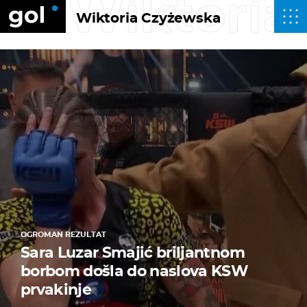
Wiktoria
Wiktoria Czyżewska
OGROMAN REZULTAT
Sara Luzar Smajić briljantnom
borbom došla do naslova KSW
prvakinje