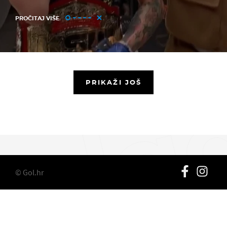
PROČITAJ VIŠE
PRIKAŽI JOŠ
© Gol.hr