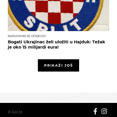
RAZGOVORI SE OČEKUJU
Bogati Ukrajinac želi uložiti u Hajduk: Težak
je oko 15 milijardi eura!
PRIKAŽI JOŠ
© Gol.hr