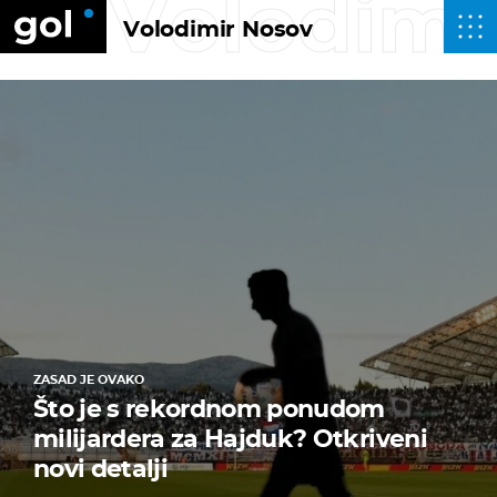
Volodimi
Volodimir Nosov
ZASAD JE OVAKO
Što je s rekordnom ponudom
milijardera za Hajduk? Otkriveni
novi detalji