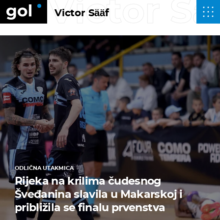
Victor Sä
Victor Sääf
ODLIČNA UTAKMICA
Rijeka na krilima čudesnog
Šveđanina slavila u Makarskoj i
približila se finalu prvenstva