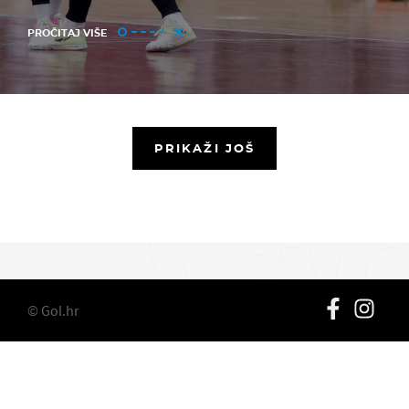
PROČITAJ VIŠE
PRIKAŽI JOŠ
© Gol.hr