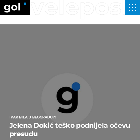
veleposl
IPAK BILA U BEOGRADU?!
Jelena Dokić teško podnijela očevu
presudu