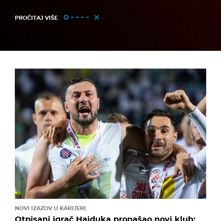
PROČITAJ VIŠE
NOVI IZAZOV U KARIJERI
Otpisani igrač Hajduka pronašao novi klub: