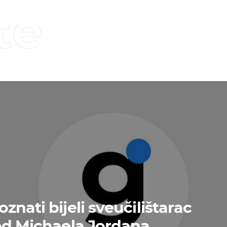
te
nati bijeli sveučilištarac
od Michaela Jordana