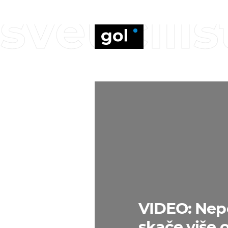
sveučiliš
VIDEO: Nepoz
skače više 