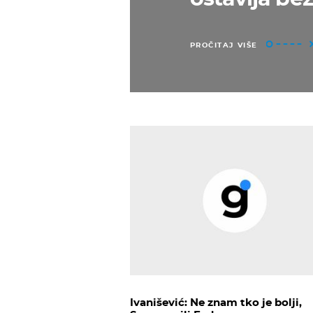
PROČITAJ VIŠE
Ivanišević: Ne znam tko je bolji,