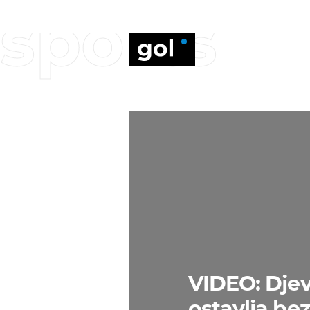
sports
VIDEO: Djev
ostavlja be