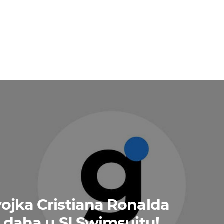
ojka Cristiana Ronalda
z daha u SI Swimsuitu!