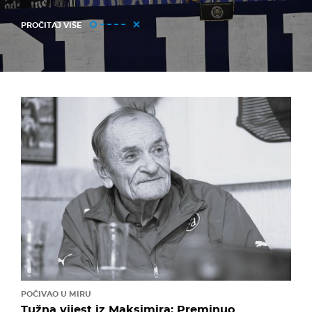
PROČITAJ VIŠE
POČIVAO U MIRU
Tužna vijest iz Maksimira: Preminuo