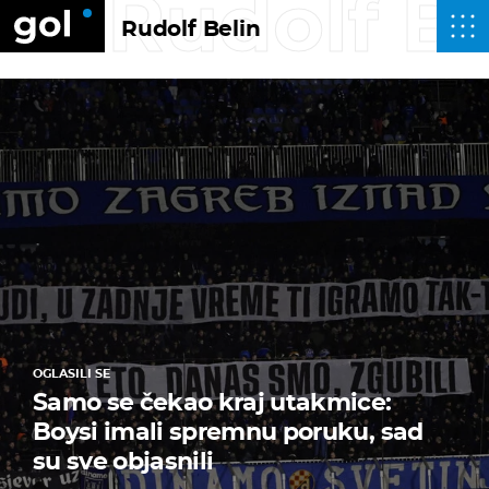
Rudolf Be
Rudolf Belin
OGLASILI SE
Samo se čekao kraj utakmice:
Boysi imali spremnu poruku, sad
su sve objasnili