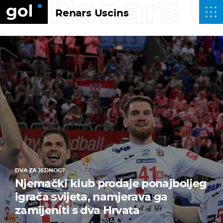
Renars U
Renars Uscins
DVA ZA JEDNOG?
Njemački klub prodaje ponajboljeg
igrača svijeta, namjerava ga
zamijeniti s dva Hrvata