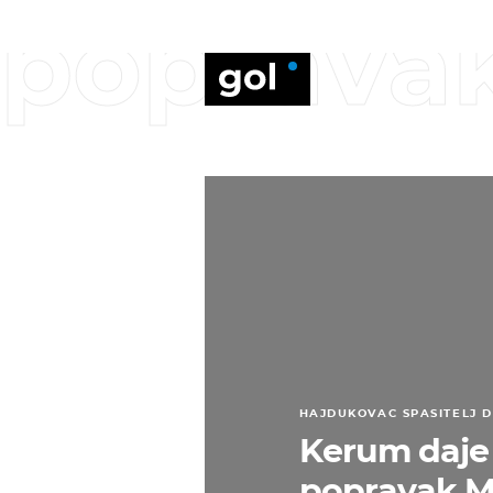
poprava
HAJDUKOVAC SPASITELJ D
Kerum daje
popravak M