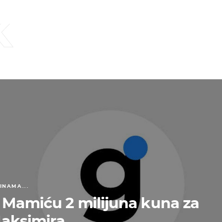
k
INAMA...
 Mamiću 2 milijuna kuna za
aksimira