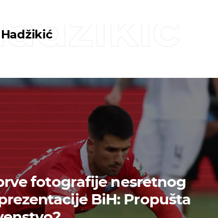
adžikić
Hadžikić
prve fotografije nesretnog
rezentacije BiH: Propušta
venstvo?