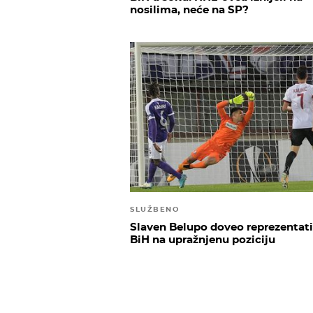
nosilima, neće na SP?
SLUŽBENO
Slaven Belupo doveo reprezentat
BiH na upražnjenu poziciju