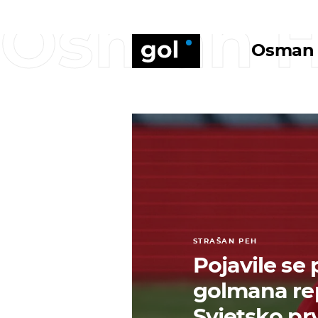
Osman H
Osman 
STRAŠAN PEH
Pojavile se 
golmana rep
Svjetsko pr