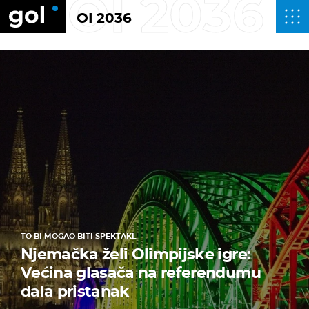
OI 2036
OI 2036
TO BI MOGAO BITI SPEKTAKL
Njemačka želi Olimpijske igre:
Većina glasača na referendumu
dala pristanak