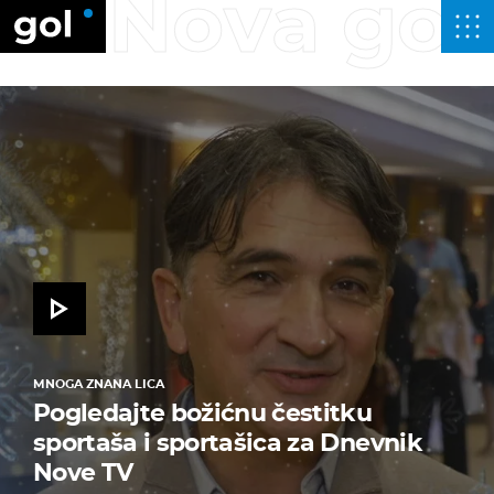
Nova god
MNOGA ZNANA LICA
Pogledajte božićnu čestitku
sportaša i sportašica za Dnevnik
Nove TV