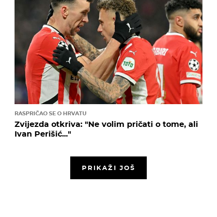
RASPRIČAO SE O HRVATU
Zvijezda otkriva: "Ne volim pričati o tome, ali
Ivan Perišić..."
PRIKAŽI JOŠ