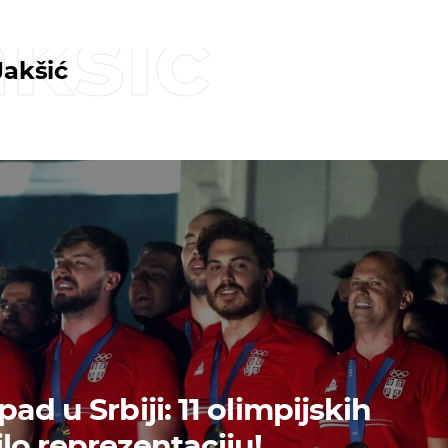
akšić
Jakšić
ad u Srbiji: 11 olimpijskih
lo reprezentaciju!