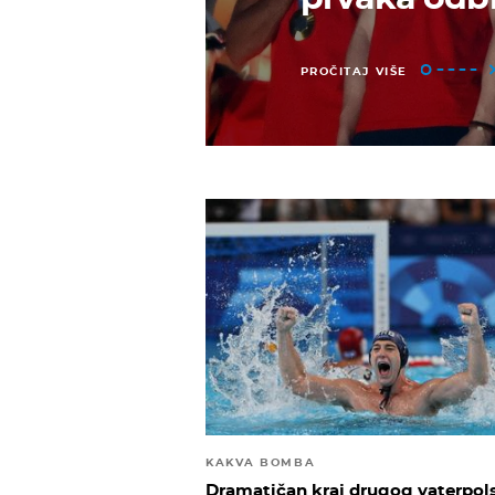
PROČITAJ VIŠE
KAKVA BOMBA
Dramatičan kraj drugog vaterpo