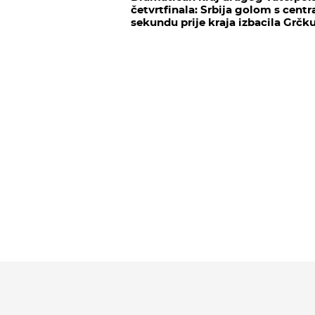
četvrtfinala: Srbija golom s centr
sekundu prije kraja izbacila Grčku