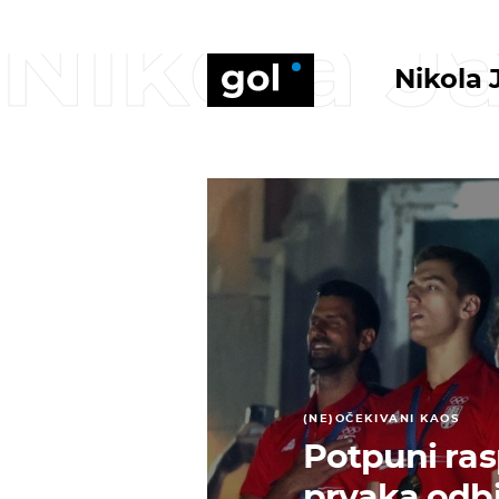
Nikola J
Nikola 
(NE)OČEKIVANI KAOS
Potpuni rasp
prvaka odbi