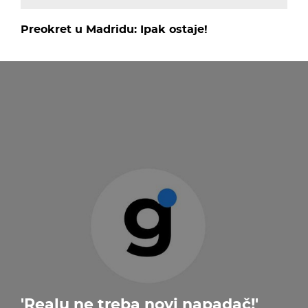
Preokret u Madridu: Ipak ostaje!
'Realu ne treba novi napadač!'