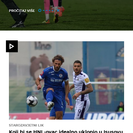
PROČITAJ VIŠE
STAROZAVJETNI LIK
Koji bi se HNL-ovac idealno uklopio u Isusovu