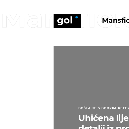
Mansfie
Mansfi
DOŠLA JE S DOBRIM REF
Uhićena lije
detalji iz pr