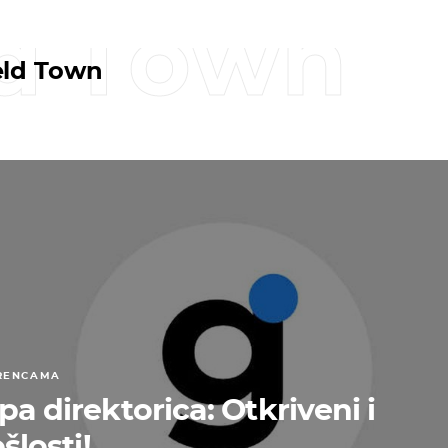
ld Town
eld Town
ERENCAMA
pa direktorica: Otkriveni i
ošlosti!