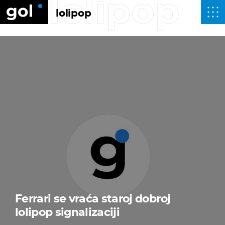
lolipop
lolipop
Ferrari se vraća staroj dobroj
lolipop signalizaciji