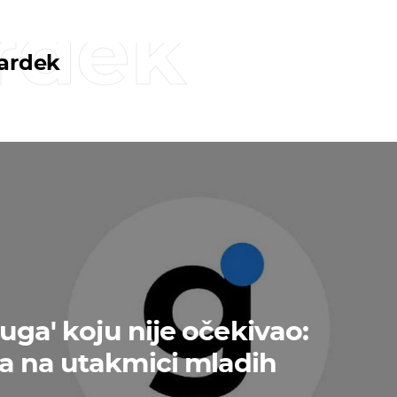
rdek
wardek
uga' koju nije očekivao:
a na utakmici mladih