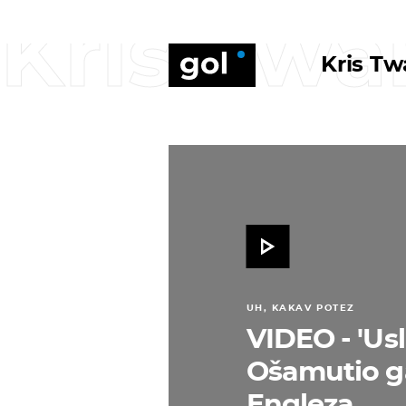
Kris Twa
Kris T
UH, KAKAV POTEZ
VIDEO - 'Usl
Ošamutio g
Engleza