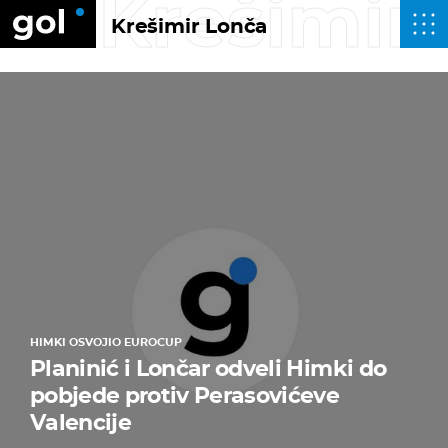
Krešimir
Krešimir Lonča
HIMKI OSVOJIO EUROCUP
Planinić i Lončar odveli Himki do
pobjede protiv Perasovićeve
Valencije