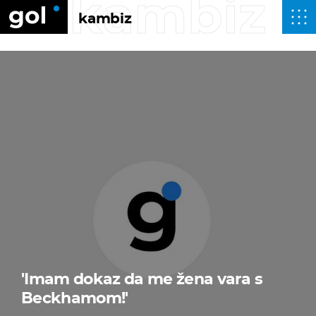
kambiz
kambiz
'Imam dokaz da me žena vara s
Beckhamom!'