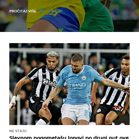
PROČITAJ VIŠE
NE STAJU
Slavnom nogometašu lopovi po drugi put ove